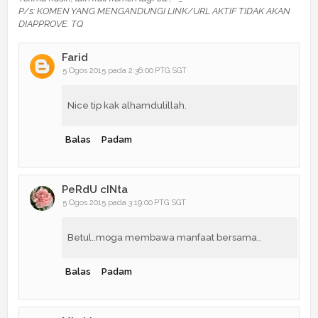
P/s: KOMEN YANG MENGANDUNGI LINK/URL AKTIF TIDAK AKAN
DIAPPROVE. TQ
Farid
5 Ogos 2015 pada 2:36:00 PTG SGT
Nice tip kak alhamdulillah.
Balas
Padam
PeRdU cINta
5 Ogos 2015 pada 3:19:00 PTG SGT
Betul..moga membawa manfaat bersama..
Balas
Padam