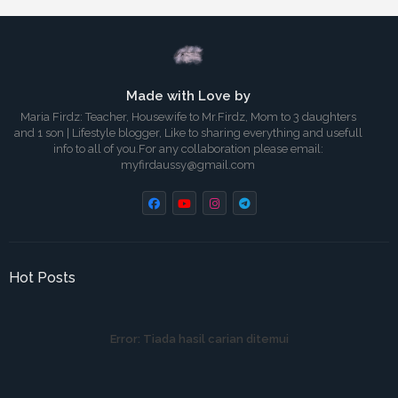
Made with Love by
Maria Firdz: Teacher, Housewife to Mr.Firdz, Mom to 3 daughters
and 1 son | Lifestyle blogger, Like to sharing everything and usefull
info to all of you.For any collaboration please email:
myfirdaussy@gmail.com
Hot Posts
Error:
Tiada hasil carian ditemui