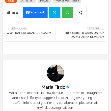
Tags
Amalan
Petua
Petua kesihatan
Facebook
Twi
Wh
LEBIH LAMA
TERBARU
WW | RAHSIA ORANG GAGAL!!!
Info Grafik: 8 CARA UNTUK
tte
ats
DAPAT ANAK KEMBAR!!!
r
app
Maria Firdz
Maria Firdz: Teacher, Housewife to Mr.Firdz, Mom to 3 daughters
and 1 son | Lifestyle blogger, Like to sharing everything and
usefull info to all of you.For any collaboration please email:
myfirdaussy@gmail.com