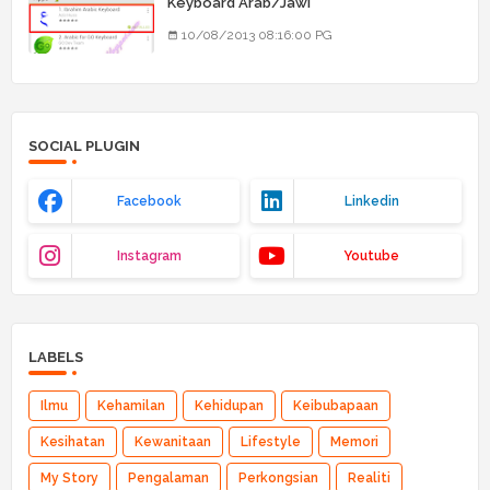
Keyboard Arab/Jawi
10/08/2013 08:16:00 PG
SOCIAL PLUGIN
Facebook
Linkedin
Instagram
Youtube
LABELS
Ilmu
Kehamilan
Kehidupan
Keibubapaan
Kesihatan
Kewanitaan
Lifestyle
Memori
My Story
Pengalaman
Perkongsian
Realiti