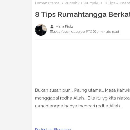
Laman utama
Rumahku Syurgaku
8 Tips Rumaht
8 Tips Rumahtangga Berkat
person
Maria Firdz
4/12/2015 01:29:00 PTG
0 minute read
Bukan susah pun... Paling utama... Masa kahw
menggapai redha Allah... Bila itu yg kita niatka
rumahtangga hanya mencari redha Allah..
Posted via Blogaway