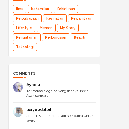
Ilmu
Kehamilan
Kehidupan
Keibubapaan
Kesihatan
Kewanitaan
Lifestyle
Memori
My Story
Pengalaman
Perkongsian
Realiti
Teknologi
COMMENTS
Aynora
Terimakasih dgn perkongsiannya, insha
Allah semua ...
usryabdullah
setuju..Kita tak perlu jadi sempurna untuk
layak r...