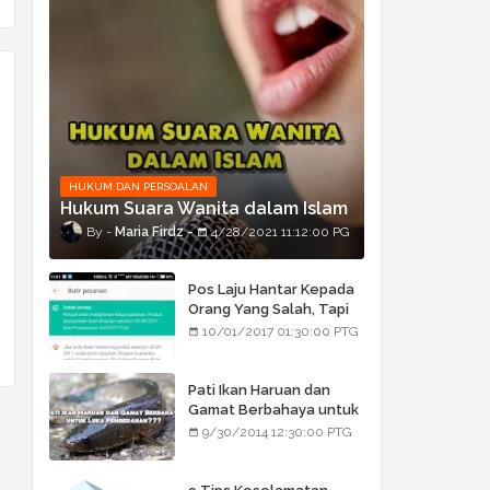
HUKUM DAN PERSOALAN
Hukum Suara Wanita dalam Islam
Maria Firdz
4/28/2021 11:12:00 PG
Pos Laju Hantar Kepada
Orang Yang Salah, Tapi
Orang Tu Pula Terima
10/01/2017 01:30:00 PTG
Bukan Barang Dia
Pati Ikan Haruan dan
Gamat Berbahaya untuk
Luka Pembedahan???
9/30/2014 12:30:00 PTG