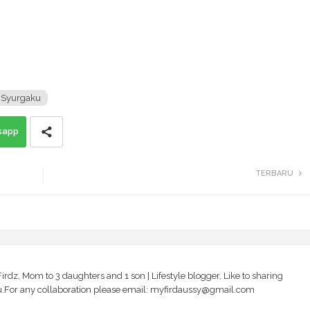
Syurgaku
sapp
TERBARU
irdz, Mom to 3 daughters and 1 son | Lifestyle blogger, Like to sharing
 you.For any collaboration please email: myfirdaussy@gmail.com