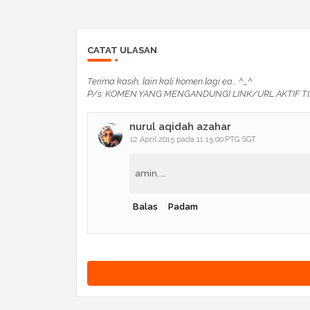
CATAT ULASAN
Terima kasih, lain kali komen lagi ea... ^_^
P/s: KOMEN YANG MENGANDUNGI LINK/URL AKTIF TI
nurul aqidah azahar
12 April 2015 pada 11:15:00 PTG SGT
amin....
Balas
Padam