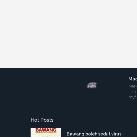
Mad
Mari
Like
myf
Hot Posts
Bawang boleh sedut virus