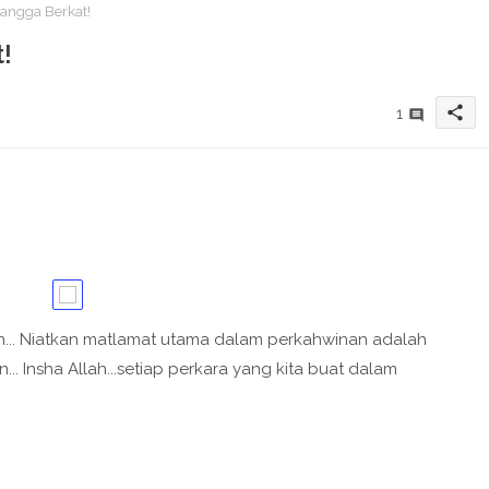
angga Berkat!
!
share
1
in... Niatkan matlamat utama dalam perkahwinan adalah
n... Insha Allah...setiap perkara yang kita buat dalam