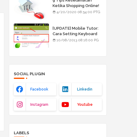
9 Tips Keselamatan
Ketika Shopping Online!
4/20/2020 08:54:00 PTG
[UPDATE] Mobile Tutor:
Cara Setting Keyboard
Arab/Jawi
10/08/2013 08:16:00 PG
SOCIAL PLUGIN
Facebook
Linkedin
Instagram
Youtube
LABELS