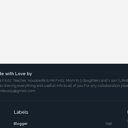
e with Love by
a Firdz: Teacher, Housewife to Mr.Firdz, Mom to 3 daughters and 1 son | Lifes
 to sharing everything and usefull info to all of you.For any collaboration ple
irdaussy@gmail.com
Labels
Blogger
(39)