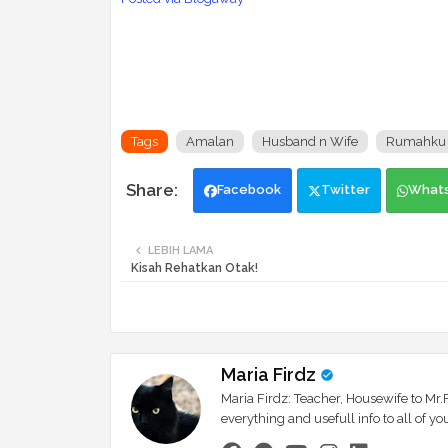
Tags
Amalan
Husband n Wife
Rumahku 
Facebook
Twitter
What
LEBIH LAMA
Kisah Rehatkan Otak!
Maria Firdz
Maria Firdz: Teacher, Housewife to Mr.F
everything and usefull info to all of