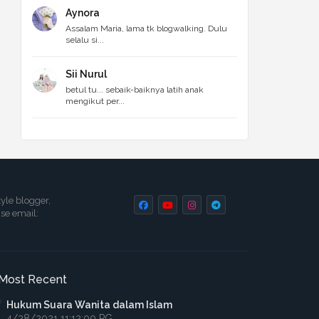
Aynora
Assalam Maria, lama tk blogwalking. Dulu
selalu si...
Sii Nurul
betul tu... sebaik-baiknya latih anak
mengikut per...
tyle blogger,
ase email:
Most Recent
Hukum Suara Wanita dalam Islam
4/28/2021 11:12:00 PG