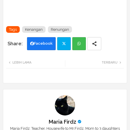
Tags
Kenangan
Renungan
Facebook
Twi
Wh
LEBIH LAMA
TERBARU
tte
ats
r
app
Maria Firdz
Maria Firdz: Teacher, Housewife to Mr.Firdz, Mom to 3 daughters