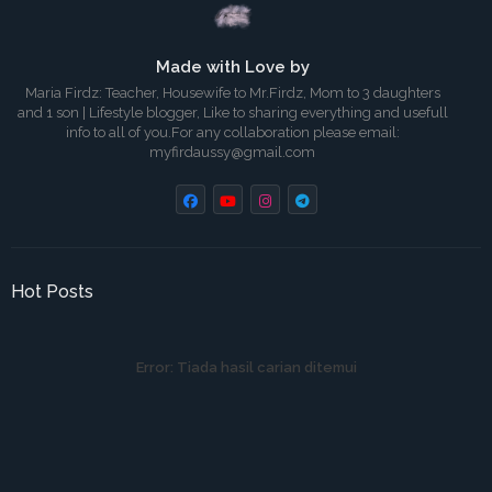
Made with Love by
Maria Firdz: Teacher, Housewife to Mr.Firdz, Mom to 3 daughters
and 1 son | Lifestyle blogger, Like to sharing everything and usefull
info to all of you.For any collaboration please email:
myfirdaussy@gmail.com
Hot Posts
Error:
Tiada hasil carian ditemui