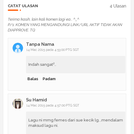
4 Ulasan
CATAT ULASAN
Terima kasih, lain kali komen lagi ea... ^_^
P/s: KOMEN YANG MENGANDUNGI LINK/URL AKTIF TIDAK AKAN
DIAPPROVE. TQ
Tanpa Nama
14 Mac 2015 pada 4:53:00 PTG SGT
Indah sangat²..
Balas
Padam
Su Hamid
14 Mac 2015 pada 4:57:00 PTG SGT
Lagu ni mmg femes dari sue kecik lg...mendalam
maksud lagu ni.