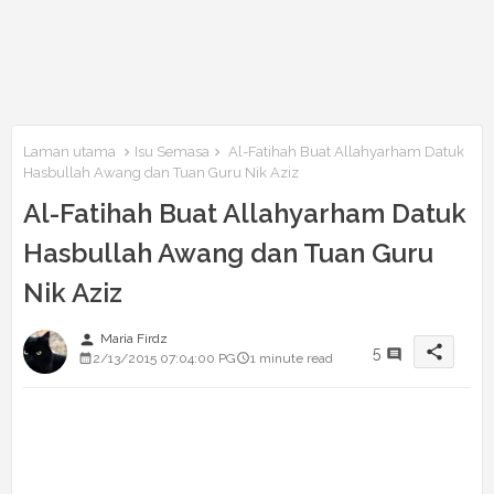
Laman utama
Isu Semasa
Al-Fatihah Buat Allahyarham Datuk
Hasbullah Awang dan Tuan Guru Nik Aziz
Al-Fatihah Buat Allahyarham Datuk
Hasbullah Awang dan Tuan Guru
Nik Aziz
person
Maria Firdz
share
5
2/13/2015 07:04:00 PG
1 minute read