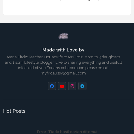
Made with Love by
Maria Firdz: Teacher, Housewife to Mr.Firdz, Mom to 3 daughters
and 1 son | Lifestyle blogger, Like to sharing everything and usefull
info to all of you.For any collaboration please email:
myfirdaussy@gmail.com
Hot Posts
Error:
Tiada hasil carian ditemui