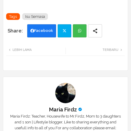
Tags
Isu Semasa
Facebook
Twi
Wh
LEBIH LAMA
TERBARU
tte
ats
r
app
Maria Firdz
Maria Firdz: Teacher, Housewife to Mr.Firdz, Mom to 3 daughters
and 1 son | Lifestyle blogger, Like to sharing everything and
usefull info to all of you.For any collaboration please email: