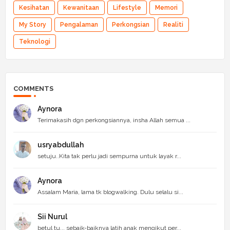
Kesihatan
Kewanitaan
Lifestyle
Memori
My Story
Pengalaman
Perkongsian
Realiti
Teknologi
COMMENTS
Aynora
Terimakasih dgn perkongsiannya, insha Allah semua ...
usryabdullah
setuju..Kita tak perlu jadi sempurna untuk layak r...
Aynora
Assalam Maria, lama tk blogwalking. Dulu selalu si...
Sii Nurul
betul tu... sebaik-baiknya latih anak mengikut per...