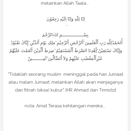
melainkan Allah Taala...
اِنّا لِلّهِ وَاِنّا اِلَيْهِ رَجِعُوْنَ
بِسْــــــــــــــــــمِ اﷲِالرَّحْمَ.
: أٌلحَمْدُلِلَّهِ رَبِ اٌلْعَلَمِينَ*اٌلرَّحْمَنِ اٌلرَّحِيْمِ*مَلِكِ يَوْمِ اٌلدِّيْنِ*إِيَّاكَ نَعْبُوْدُ
وَإِيَّاكَ نَسْتَعِيْنُ*إٌهْدِنَا الصِّرَطَ اٌلْمُسْتَقِيْمُ*صِرَطَ اٌلَّذِيْنَ أَنْعَمْتَ عَلَيْهِّمْ
غَيْرِاٌلْمَغْضُبِ عَلَيْهِمْ وَلاَ اٌلضَّآلِّينَ*آمِـــــــــينْ
"Tidaklah seorang muslim meninggal pada hari Jumaat
atau malam Jumaat, melainkan Allah akan menjaganya
dari fitnah (siksa) kubur". [HR Ahmad dan Tirmidzi]
nota: Amat Terasa kehilangan mereka...