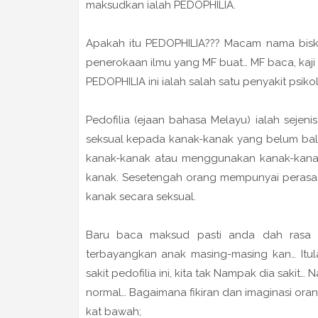
maksudkan ialah PEDOPHILIA.
Apakah itu PEDOPHILIA??? Macam nama bisku
penerokaan ilmu yang MF buat… MF baca, kaji dan
PEDOPHILIA ini ialah salah satu penyakit psik
Pedofilia (ejaan bahasa Melayu) ialah sejen
seksual kepada kanak-kanak yang belum bal
kanak-kanak atau menggunakan kanak-kanak 
kanak. Sesetengah orang mempunyai perasaan
kanak secara seksual.
Baru baca maksud pasti anda dah rasa 
terbayangkan anak masing-masing kan… Itula
sakit pedofilia ini, kita tak Nampak dia saki
normal… Bagaimana fikiran dan imaginasi oran
kat bawah;