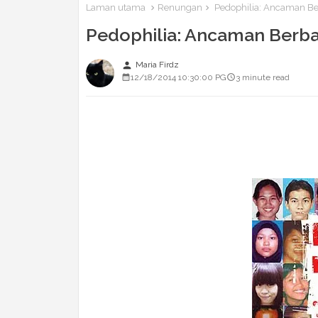
Laman utama
Renungan
Pedophilia: Ancaman Be
Pedophilia: Ancaman Berb
person
Maria Firdz
12/18/2014 10:30:00 PG
3 minute read