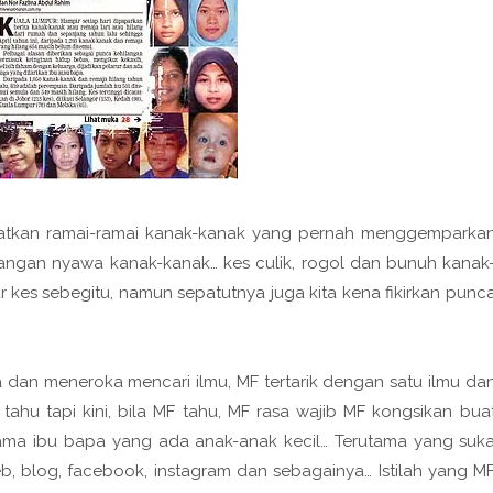
batkan ramai-ramai kanak-kanak yang pernah menggemparka
angan nyawa kanak-kanak… kes culik, rogol dan bunuh kanak
 kes sebegitu, namun sepatutnya juga kita kena fikirkan punc
 dan meneroka mencari ilmu, MF tertarik dengan satu ilmu da
 tahu tapi kini, bila MF tahu, MF rasa wajib MF kongsikan bua
ama ibu bapa yang ada anak-anak kecil… Terutama yang suk
 blog, facebook, instagram dan sebagainya… Istilah yang M