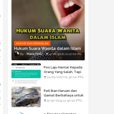
a
a
HUKUM DAN PERSOALAN
Hukum Suara Wanita dalam Islam
n
Maria Firdz
4/28/2021 11:12:00 PG
-
-
Pos Laju Hantar Kepada
Orang Yang Salah, Tapi
Orang Tu Pula Terima
10/01/2017 01:30:00 PTG
Bukan Barang Dia
h
Pati Ikan Haruan dan
p
Gamat Berbahaya untuk
k
Luka Pembedahan???
9/30/2014 12:30:00 PTG
r