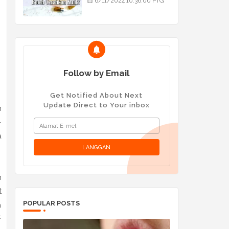
6/11/2024 10:36:00 PTG
Follow by Email
Get Notified About Next
Update Direct to Your inbox
n
-
a
n
t
POPULAR POSTS
a
F