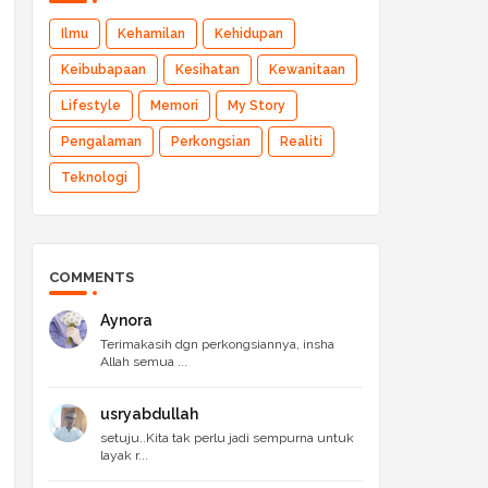
Ilmu
Kehamilan
Kehidupan
Keibubapaan
Kesihatan
Kewanitaan
Lifestyle
Memori
My Story
Pengalaman
Perkongsian
Realiti
Teknologi
COMMENTS
Aynora
Terimakasih dgn perkongsiannya, insha
Allah semua ...
usryabdullah
setuju..Kita tak perlu jadi sempurna untuk
layak r...