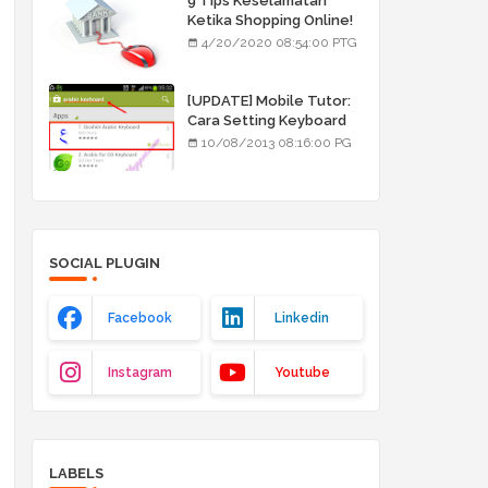
9 Tips Keselamatan
Ketika Shopping Online!
4/20/2020 08:54:00 PTG
[UPDATE] Mobile Tutor:
Cara Setting Keyboard
Arab/Jawi
10/08/2013 08:16:00 PG
SOCIAL PLUGIN
Facebook
Linkedin
Instagram
Youtube
LABELS