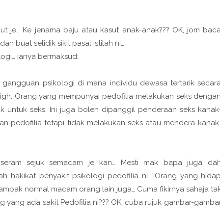
t je… Ke jenama baju atau kasut anak-anak??? OK, jom bac
 buat selidik sikit pasal istilah ni…
ologi… ianya bermaksud:
is gangguan psikologi di mana individu dewasa tertarik secar
igh. Orang yang mempunyai pedofilia melakukan seks denga
untuk seks. Ini juga boleh dipanggil penderaan seks kanak
 pedofilia tetapi tidak melakukan seks atau mendera kanak
seram sejuk semacam je kan… Mesti mak bapa juga da
h hakikat penyakit psikologi pedofilia ni… Orang yang hida
t… Nampak normal macam orang lain juga… Cuma fikirnya sahaja ta
g yang ada sakit Pedofilia ni??? OK, cuba rujuk gambar-gamba