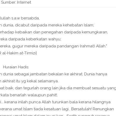
Sumber: Internet
lullah s.a.w bersabda,
dunia, dicabut daripada mereka kehebatan Islam;
terhadap kebaikan dan penegahan daripada kemungkaran,
eka daripada keberkatan wahyu;
ereka, gugur mereka daripada pandangan (rahmat) Allah."
R al-Hakim at-Tirmizi]
Huraian Hadis:
n dunia sebagai jambatan bekalan ke akhirat. Dunia hanya
akhirat itu yg kekal selamanya.
 baik, dan tegurlah orang lain jika dia membuat sesuatu yan
erkata benarlah walaupun pahit!.
.. kerana inilah punca Allah turunkan bala kerana hilangnya
kerana umat Islam tiada kesatuan lagi.. Bersatulah! Renungkan