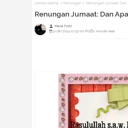
Laman utama
Renungan
Renungan Jumaat: Dan A
Renungan Jumaat: Dan Apabi
person
Maria Firdz
3/28/2014 07:57:00 PG
1 minute read