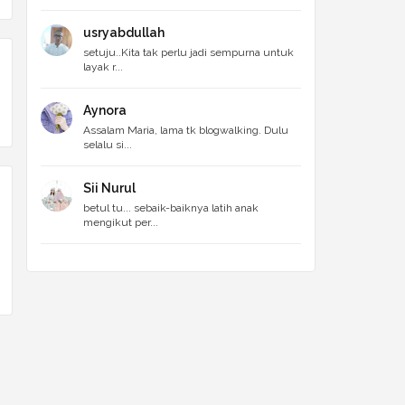
usryabdullah
setuju..Kita tak perlu jadi sempurna untuk
layak r...
Aynora
Assalam Maria, lama tk blogwalking. Dulu
selalu si...
Sii Nurul
betul tu... sebaik-baiknya latih anak
mengikut per...