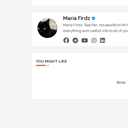
Maria Firdz
Maria Firdz: Teacher, Housewife to Mr.F
everything and usefull info to all of
YOU MIGHT LIKE
Error: