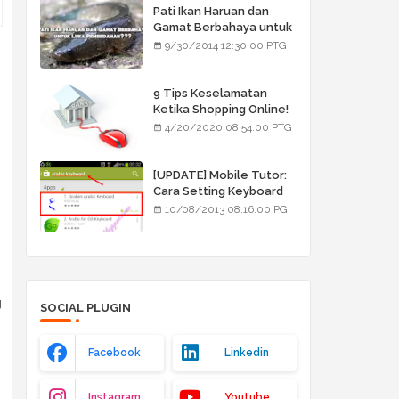
Pati Ikan Haruan dan
Gamat Berbahaya untuk
Luka Pembedahan???
9/30/2014 12:30:00 PTG
9 Tips Keselamatan
Ketika Shopping Online!
4/20/2020 08:54:00 PTG
[UPDATE] Mobile Tutor:
Cara Setting Keyboard
Arab/Jawi
10/08/2013 08:16:00 PG
g
SOCIAL PLUGIN
Facebook
Linkedin
Instagram
Youtube