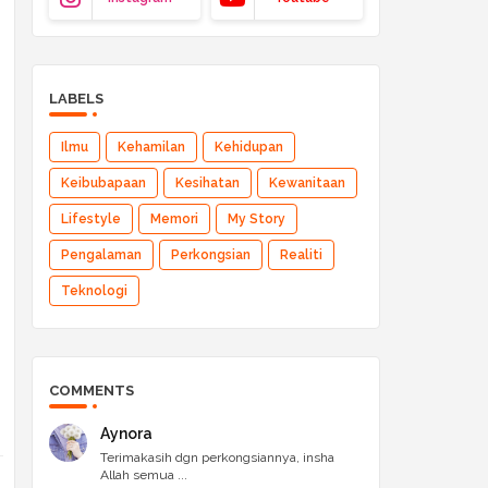
LABELS
Ilmu
Kehamilan
Kehidupan
Keibubapaan
Kesihatan
Kewanitaan
Lifestyle
Memori
My Story
Pengalaman
Perkongsian
Realiti
Teknologi
COMMENTS
Aynora
Terimakasih dgn perkongsiannya, insha
Allah semua ...