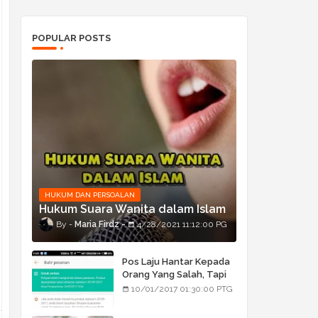
POPULAR POSTS
HUKUM DAN PERSOALAN
Hukum Suara Wanita dalam Islam
Maria Firdz
4/28/2021 11:12:00 PG
Pos Laju Hantar Kepada
Orang Yang Salah, Tapi
Orang Tu Pula Terima
10/01/2017 01:30:00 PTG
Bukan Barang Dia