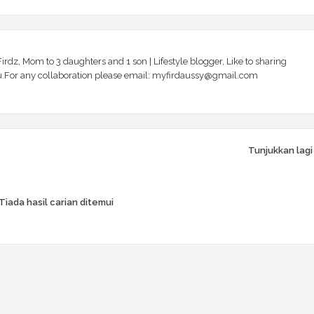
irdz, Mom to 3 daughters and 1 son | Lifestyle blogger, Like to sharing
 you.For any collaboration please email: myfirdaussy@gmail.com
Tunjukkan lagi
Tiada hasil carian ditemui