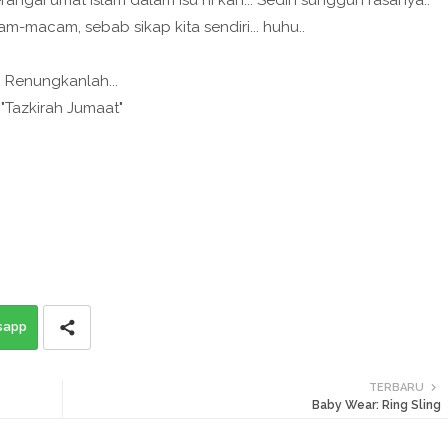
angai umat Islam dalam isu ni kan... Sedih sungguh rasanya..
am-macam, sebab sikap kita sendiri... huhu..
Renungkanlah...
"Tazkirah Jumaat"
sapp
TERBARU
Baby Wear: Ring Sling