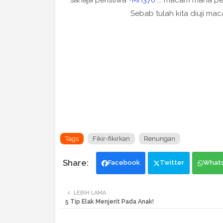
sahaja peristiwa
+MH370
... macam mana per
Sebab tulah kita diuji mac
Tags
Fikir-fikirkan
Renungan
Facebook
Twitter
What
LEBIH LAMA
5 Tip Elak Menjerit Pada Anak!