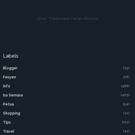
Error:
Tiada hasil carian ditemui
Labels
Blogger
(39)
Fesyen
(28)
Info
(988)
Isu Semasa
(463)
Petua
(54)
Shopping
(31)
Tips
(211)
Travel
(41)