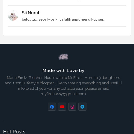
Sii Nurul
betul tu... sebaik-baiknya latih anak mengikut per...
Made with Love by
Maria Firdz: Teacher, Housewife to Mr.Firdz, Mom to 3 daughters
and 1 son | Lifestyle blogger, Like to sharing everything and usefull
info to all of you.For any collaboration please email:
myfirdaussy@gmail.com
Hot Posts