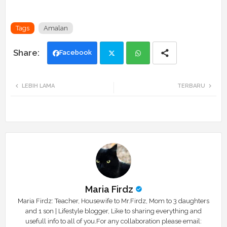
Tags
Amalan
Facebook
Twi
Wh
LEBIH LAMA
TERBARU
tte
ats
r
app
Maria Firdz
Maria Firdz: Teacher, Housewife to Mr.Firdz, Mom to 3 daughters
and 1 son | Lifestyle blogger, Like to sharing everything and
usefull info to all of you.For any collaboration please email: