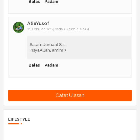
Balas
Padam
AtieYusof
21 Februari 2014 pada 2:45:00 PTG SGT
Salam Jumaat Sis...
InsyaAllah, amin! :)
Balas
Padam
Catat Ulasan
LIFESTYLE