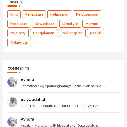
LABELS
Ilmu
Kehamilan
Kehidupan
Keibubapaan
Kesihatan
Kewanitaan
Lifestyle
Memori
My Story
Pengalaman
Perkongsian
Realiti
Teknologi
COMMENTS
Aynora
Terimakasih dgn perkongsiannya, insha Allah semua ...
usryabdullah
setuju..Kita tak perlu jadi sempurna untuk layak r...
Aynora
Assalam Maria, lama tk blogwalking. Dulu selalu si...