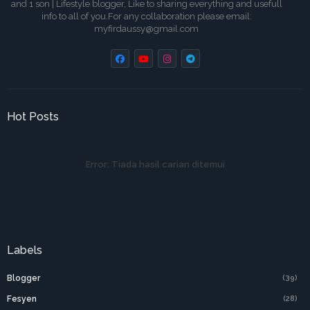
and 1 son | Lifestyle blogger, Like to sharing everything and usefull
info to all of you.For any collaboration please email:
myfirdaussy@gmail.com
Hot Posts
Error:
Tiada hasil carian ditemui
Labels
Blogger
(39)
Fesyen
(28)