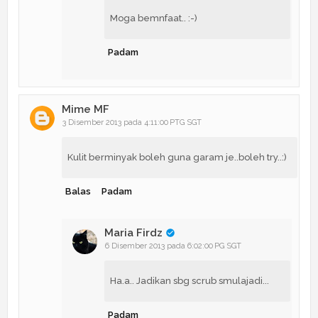
Moga bemnfaat.. :-)
Padam
Mime MF
3 Disember 2013 pada 4:11:00 PTG SGT
Kulit berminyak boleh guna garam je..boleh try..:)
Balas
Padam
Maria Firdz
6 Disember 2013 pada 6:02:00 PG SGT
Ha.a.. Jadikan sbg scrub smulajadi...
Padam