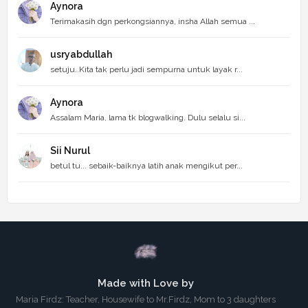
Aynora
Terimakasih dgn perkongsiannya, insha Allah semua ...
usryabdullah
setuju..Kita tak perlu jadi sempurna untuk layak r...
Aynora
Assalam Maria, lama tk blogwalking. Dulu selalu si...
Sii Nurul
betul tu... sebaik-baiknya latih anak mengikut per...
Made with Love by
Maria Firdz: Teacher, Housewife to Mr.Firdz, Mom to 3 daughters