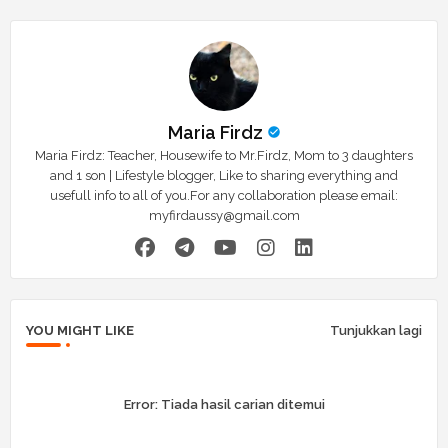
Maria Firdz
Maria Firdz: Teacher, Housewife to Mr.Firdz, Mom to 3 daughters
and 1 son | Lifestyle blogger, Like to sharing everything and
usefull info to all of you.For any collaboration please email:
myfirdaussy@gmail.com
YOU MIGHT LIKE
Tunjukkan lagi
Error:
Tiada hasil carian ditemui