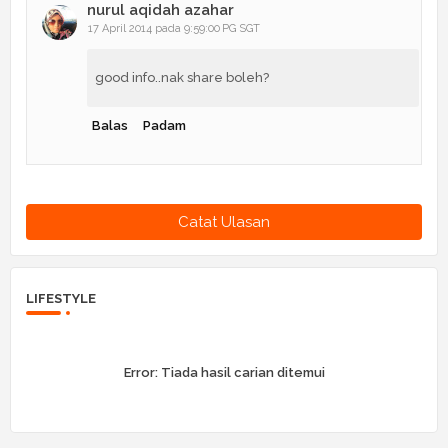
nurul aqidah azahar
17 April 2014 pada 9:59:00 PG SGT
good info..nak share boleh?
Balas
Padam
Catat Ulasan
LIFESTYLE
Error:
Tiada hasil carian ditemui