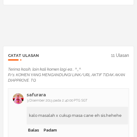
11 Ulasan
CATAT ULASAN
Terima kasih, lain kali komen lagi ea... ^_^
P/s: KOMEN YANG MENGANDUNGI LINK/URL AKTIF TIDAK AKAN
DIAPPROVE. TQ
safurara
3 Disember 2013 pada 2:40:00 PTG SGT
kalo masalah x cukup masa cane eh sis.hehehe
Balas
Padam