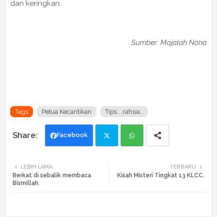
dan keringkan.
Sumber: Majalah Nona
Tags
Petua Kecantikan
Tips... rahsia..
Facebook
Twi
Wh
LEBIH LAMA
TERBARU
Berkat di sebalik membaca
Kisah Misteri Tingkat 13 KLCC.
tte
ats
Bismillah.
r
app