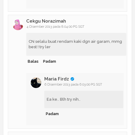
Cekgu Norazimah
4 Disember 2013 pada 8:04:00 PG SGT
CN selalu buat rendam kaki dgn air garam, mmg
best ! try ler
Balas
Padam
Maria Firdz
6 Disember 2013 pada 6:03:00 PG SGT
Ea ke.. Blh try nih..
Padam