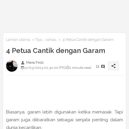
Laman utama
Tips... rahsia..
4 Petua Cantik dengan Garam
4 Petua Cantik dengan Garam
person
Maria Firdz
share
11
12/03/2013 02:30:00 PTG
1 minute read
Biasanya, garam lebih digunakan ketika memasak. Tapi
garam juga diibaratkan sebagai senjata penting dalam
dunia kecantikan.