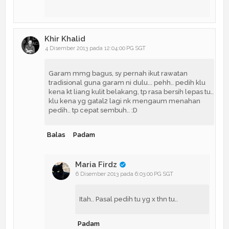
Khir Khalid
4 Disember 2013 pada 12:04:00 PG SGT
Garam mmg bagus, sy pernah ikut rawatan
tradisional guna garam ni dulu... pehh.. pedih klu
kena kt liang kulit belakang, tp rasa bersih lepas tu..
klu kena yg gatal2 lagi nk mengaum menahan
pedih.. tp cepat sembuh.. :D
Balas
Padam
Maria Firdz
6 Disember 2013 pada 6:03:00 PG SGT
Itah.. Pasal pedih tu yg x thn tu..
Padam