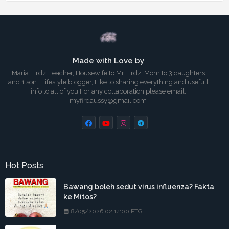
Made with Love by
Maria Firdz: Teacher, Housewife to Mr.Firdz, Mom to 3 daughters
and 1 son | Lifestyle blogger, Like to sharing everything and usefull
info to all of you.For any collaboration please email:
myfirdaussy@gmail.com
Hot Posts
Bawang boleh sedut virus influenza? Fakta
ke Mitos?
8/05/2026 02:14:00 PTG