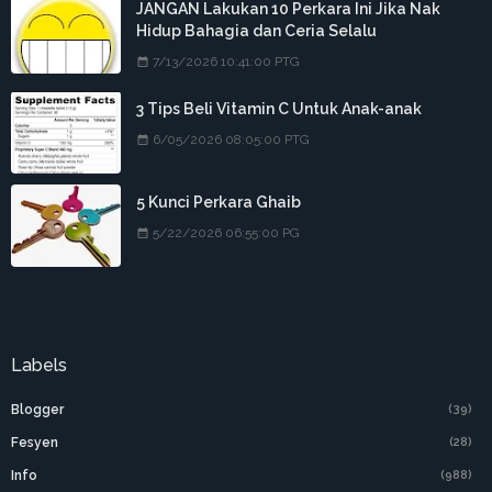
JANGAN Lakukan 10 Perkara Ini Jika Nak
Hidup Bahagia dan Ceria Selalu
7/13/2026 10:41:00 PTG
3 Tips Beli Vitamin C Untuk Anak-anak
6/05/2026 08:05:00 PTG
5 Kunci Perkara Ghaib
5/22/2026 06:55:00 PG
Labels
Blogger
(39)
Fesyen
(28)
Info
(988)