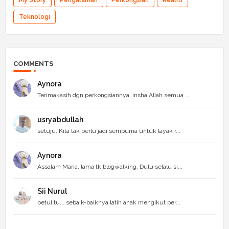
My Story
Pengalaman
Perkongsian
Realiti
Teknologi
COMMENTS
Aynora
Terimakasih dgn perkongsiannya, insha Allah semua ...
usryabdullah
setuju..Kita tak perlu jadi sempurna untuk layak r...
Aynora
Assalam Maria, lama tk blogwalking. Dulu selalu si...
Sii Nurul
betul tu... sebaik-baiknya latih anak mengikut per...