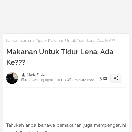
Laman utama
Tips
Makanan Untuk Tidur Lena, Ada Ke???
Makanan Untuk Tidur Lena, Ada
Ke???
person
Maria Firdz
share
5
10/07/2013 09:00:00 PTG
2 minute read
Tahukah anda bahawa pemakanan juga mempengaruhi