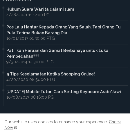
Hukum Suara Wanita dalam Islam
4/28/2021 11:12:00 PG
Pos Laju Hantar Kepada Orang Yang Salah, Tapi Orang Tu
Pula Terima Bukan Barang Dia
10/01/2017 01:30:00 PTG
Pati Ikan Haruan dan Gamat Berbahaya untuk Luka
Pembedahan???
9/30/2014 12:30:00 PTG
9 Tips Keselamatan Ketika Shopping Online!
4/20/2020 08:54:00 PTG
[UPDATE] Mobile Tutor: Cara Setting Keyboard Arab/Jawi
10/08/2013 08:16:00 PG
Our website uses cookies to enhance your experience.
Check
Now
Home
About
Contact us
Privacy Policy