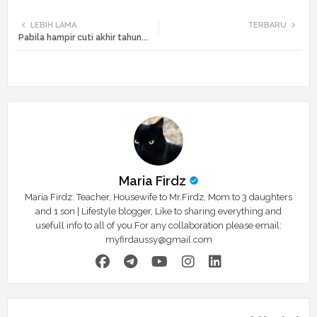
Twi
Wh
LEBIH LAMA
TERBARU
Pabila hampir cuti akhir tahun...
tte
ats
r
app
Maria Firdz
Maria Firdz: Teacher, Housewife to Mr.Firdz, Mom to 3 daughters
and 1 son | Lifestyle blogger, Like to sharing everything and
usefull info to all of you.For any collaboration please email:
myfirdaussy@gmail.com