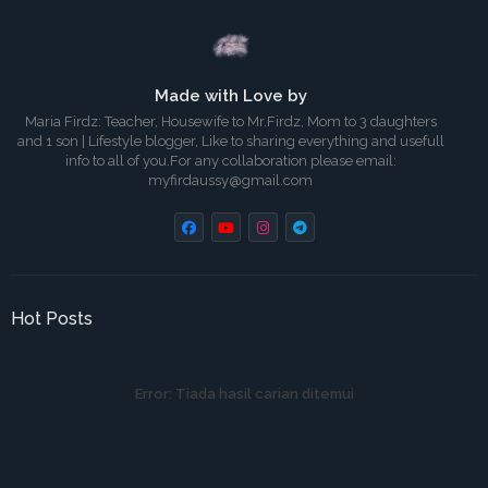
Made with Love by
Maria Firdz: Teacher, Housewife to Mr.Firdz, Mom to 3 daughters
and 1 son | Lifestyle blogger, Like to sharing everything and usefull
info to all of you.For any collaboration please email:
myfirdaussy@gmail.com
Hot Posts
Error:
Tiada hasil carian ditemui