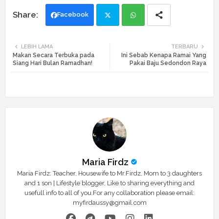
Facebook
Twi
Wh
LEBIH LAMA
TERBARU
Makan Secara Terbuka pada
Ini Sebab Kenapa Ramai Yang
tte
ats
Siang Hari Bulan Ramadhan!
Pakai Baju Sedondon Raya
r
app
Maria Firdz
Maria Firdz: Teacher, Housewife to Mr.Firdz, Mom to 3 daughters
and 1 son | Lifestyle blogger, Like to sharing everything and
usefull info to all of you.For any collaboration please email:
myfirdaussy@gmail.com