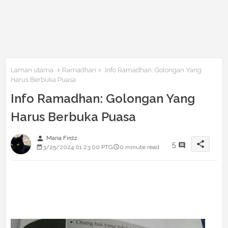
Laman utama
Ramadhan
Info Ramadhan: Golongan Yang
Harus Berbuka Puasa
Info Ramadhan: Golongan Yang
Harus Berbuka Puasa
person
Maria Firdz
share
5
3/25/2024 01:23:00 PTG
0 minute read