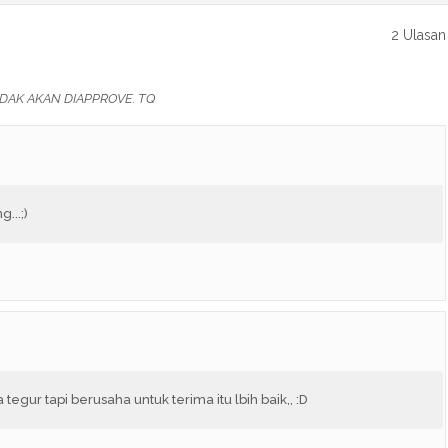
2 Ulasan
DAK AKAN DIAPPROVE. TQ
...;)
tegur tapi berusaha untuk terima itu lbih baik,, :D