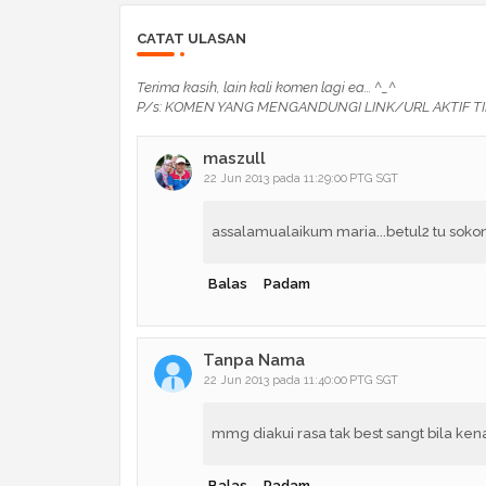
CATAT ULASAN
Terima kasih, lain kali komen lagi ea... ^_^
P/s: KOMEN YANG MENGANDUNGI LINK/URL AKTIF TI
maszull
22 Jun 2013 pada 11:29:00 PTG SGT
assalamualaikum maria...betul2 tu sokong
Balas
Padam
Tanpa Nama
22 Jun 2013 pada 11:40:00 PTG SGT
mmg diakui rasa tak best sangt bila kena 
Balas
Padam