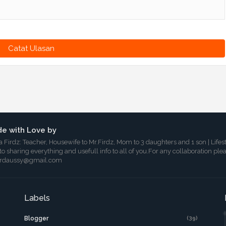
Catat Ulasan
e with Love by
a Firdz: Teacher, Housewife to Mr.Firdz, Mom to 3 daughters and 1 son | Lifes
 to sharing everything and usefull info to all of you.For any collaboration ple
irdaussy@gmail.com
Labels
Blogger
(39)