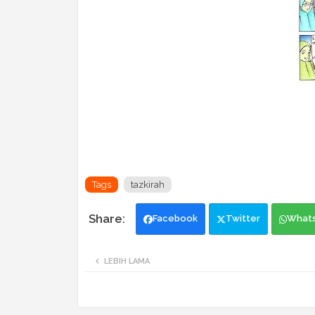
Tags
tazkirah
Facebook
Twitter
What
LEBIH LAMA