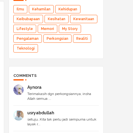
Ilmu
Kehamilan
Kehidupan
Keibubapaan
Kesihatan
Kewanitaan
Lifestyle
Memori
My Story
Pengalaman
Perkongsian
Realiti
Teknologi
COMMENTS
Aynora
Terimakasih dgn perkongsiannya, insha
Allah semua ...
usryabdullah
setuju..Kita tak perlu jadi sempurna untuk
layak r...