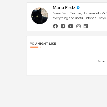
Maria Firdz
Maria Firdz: Teacher, Housewife to Mr.F
everything and usefull info to all of
YOU MIGHT LIKE
Error: