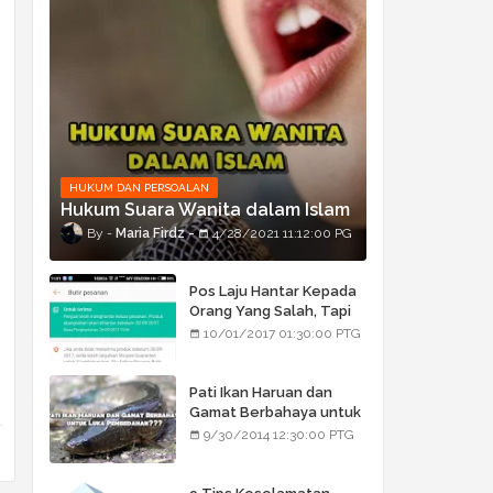
HUKUM DAN PERSOALAN
Hukum Suara Wanita dalam Islam
Maria Firdz
4/28/2021 11:12:00 PG
Pos Laju Hantar Kepada
Orang Yang Salah, Tapi
Orang Tu Pula Terima
10/01/2017 01:30:00 PTG
Bukan Barang Dia
Pati Ikan Haruan dan
Gamat Berbahaya untuk
Luka Pembedahan???
9/30/2014 12:30:00 PTG