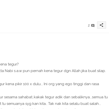
share
2
kena tegur?
ta Nabi s.a.w pun pernah kena tegur dgn Allah jika buat silap.
r kena pikir 100 x dulu... Ini org yang ego tinggi dan rasa
tegur sesama sahabat..kakak tegur adik dan sebaliknya...semua tu
tu semuanya syg kan kita.. Tak nak kita selalu buat salah...