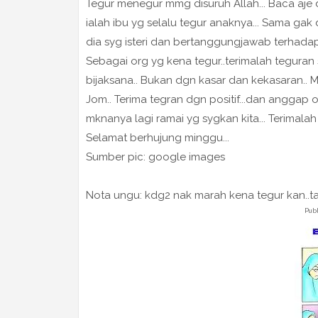
Tegur menegur mmg disuruh Allah... Baca aje d
ialah ibu yg selalu tegur anaknya... Sama gak d
dia syg isteri dan bertanggungjawab terhada
Sebagai org yg kena tegur..terimalah teguran
bijaksana.. Bukan dgn kasar dan kekasaran.. M
Jom.. Terima tegran dgn positif...dan anggap or
mknanya lagi ramai yg sygkan kita... Terimalah 
Selamat berhujung minggu...
Sumber pic: google images
Nota ungu: kdg2 nak marah kena tegur kan..tapi 
Publ