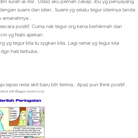
lm surah al-Asr... Ustaz aku pernah cakap...ibu yg penyayang
engan suami dan isteri... Suami yg selalu tegur isterinya tanda
p amanahnya...
 secara positif.. Cuma nak tegur org kena berhikmah dan
cm yg Nabi ajarkan..
g yg tegur kita tu sygkan kita.. Lagi ramai yg tegur kita
dgn hati terbuka...
lepas reda sikit baru blh terima... Apa2 pun think positif...
ished with Blogger-droid v2.0.10