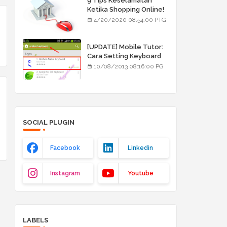
9 Tips Keselamatan
Ketika Shopping Online!
4/20/2020 08:54:00 PTG
[UPDATE] Mobile Tutor:
Cara Setting Keyboard
Arab/Jawi
10/08/2013 08:16:00 PG
SOCIAL PLUGIN
Facebook
Linkedin
Instagram
Youtube
LABELS