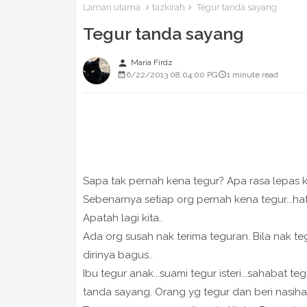
Laman utama
tazkirah
Tegur tanda sayang
Tegur tanda sayang
person
Maria Firdz
6/22/2013 08:04:00 PG
1 minute read
Sapa tak pernah kena tegur? Apa rasa lepas 
Sebenarnya setiap org pernah kena tegur...hat
Apatah lagi kita..
Ada org susah nak terima teguran. Bila nak tegu
dirinya bagus..
Ibu tegur anak...suami tegur isteri...sahabat 
tanda sayang. Orang yg tegur dan beri nasihat 