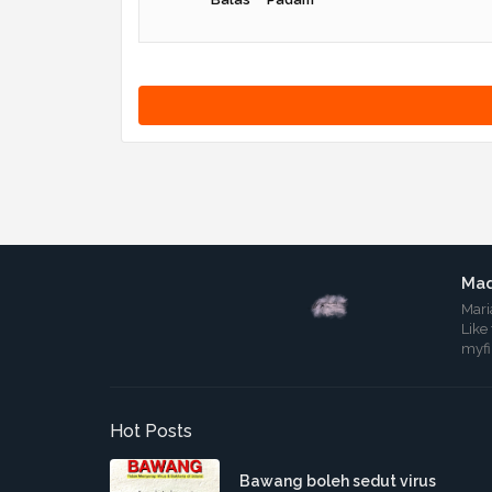
Mad
Mari
Like
myf
Hot Posts
Bawang boleh sedut virus