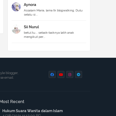
Aynora
Assalam Maria, lama tk blogwalking. Dulu
selalu si...
Sii Nurul
betul tu... sebaik-baiknya latih anak
mengikut per...
tyle blogger,
ase email:
Most Recent
Hukum Suara Wanita dalam Islam
4/28/2021 11:12:00 PG