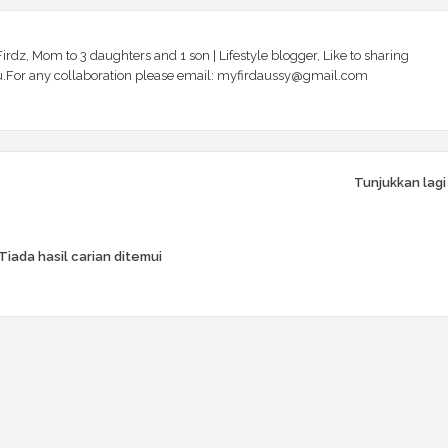
irdz, Mom to 3 daughters and 1 son | Lifestyle blogger, Like to sharing
 you.For any collaboration please email: myfirdaussy@gmail.com
Tunjukkan lagi
Tiada hasil carian ditemui