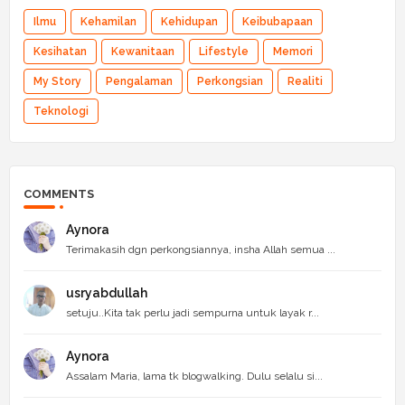
Ilmu
Kehamilan
Kehidupan
Keibubapaan
Kesihatan
Kewanitaan
Lifestyle
Memori
My Story
Pengalaman
Perkongsian
Realiti
Teknologi
COMMENTS
Aynora
Terimakasih dgn perkongsiannya, insha Allah semua ...
usryabdullah
setuju..Kita tak perlu jadi sempurna untuk layak r...
Aynora
Assalam Maria, lama tk blogwalking. Dulu selalu si...