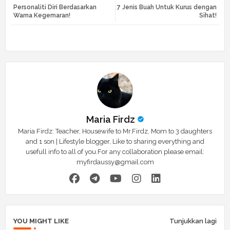
Personaliti Diri Berdasarkan
7 Jenis Buah Untuk Kurus dengan
tte
ats
Warna Kegemaran!
Sihat!
r
app
Maria Firdz
Maria Firdz: Teacher, Housewife to Mr.Firdz, Mom to 3 daughters
and 1 son | Lifestyle blogger, Like to sharing everything and
usefull info to all of you.For any collaboration please email:
myfirdaussy@gmail.com
YOU MIGHT LIKE
Tunjukkan lagi