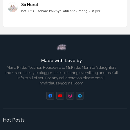
Sii Nurul
betul tu... sebaik-baiknya latih anak mengikut per...
Made with Love by
Maria Firdz: Teacher, Housewife to Mr.Firdz, Mom to 3 daughters
and 1 son | Lifestyle blogger, Like to sharing everything and usefull
info to all of you.For any collaboration please email:
myfirdaussy@gmail.com
Hot Posts