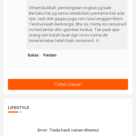
Alhamdulillah, perkongsian ringkas yg baik.
Berlaku hal yg sama sebab baru pertama kali ada
njoi. Jadi dok gagau juga cari cara langgan filem.
Terima kasih berkongsi. Btw sis, minta sis censored
no kad pintar dlm gambar kedua. Tak pasti apa
orang lain boleh buat dgn no tu cuma utk
keselamatan lebih baik censored. ☺️
Balas
Padam
Catat Ulasan
LIFESTYLE
Error:
Tiada hasil carian ditemui