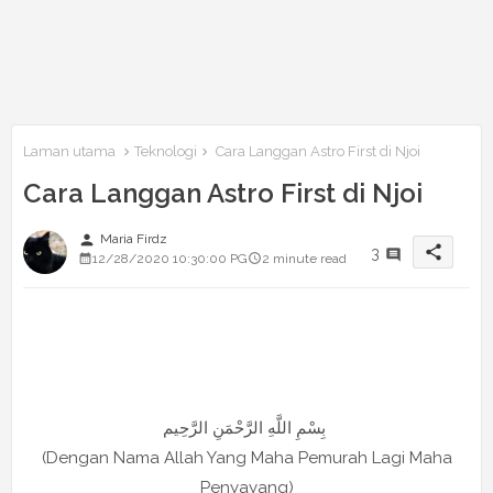
Laman utama
Teknologi
Cara Langgan Astro First di Njoi
Cara Langgan Astro First di Njoi
person
Maria Firdz
share
3
12/28/2020 10:30:00 PG
2 minute read
بِسْمِ اللَّهِ الرَّحْمَنِ الرَّحِيم
(Dengan Nama Allah Yang Maha Pemurah Lagi Maha
Penyayang)