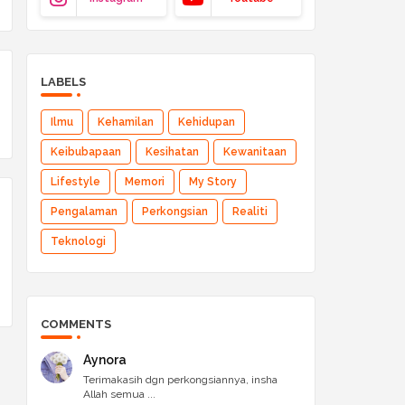
LABELS
Ilmu
Kehamilan
Kehidupan
Keibubapaan
Kesihatan
Kewanitaan
Lifestyle
Memori
My Story
Pengalaman
Perkongsian
Realiti
Teknologi
COMMENTS
Aynora
Terimakasih dgn perkongsiannya, insha
Allah semua ...