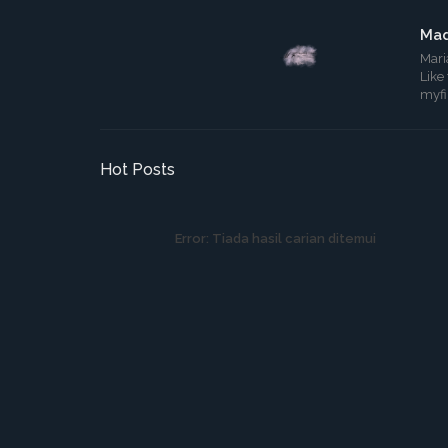
Mad
Mari
Like
myf
Hot Posts
Error:
Tiada hasil carian ditemui