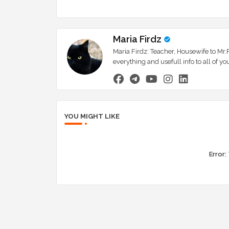
Maria Firdz
Maria Firdz: Teacher, Housewife to Mr.F
everything and usefull info to all of
YOU MIGHT LIKE
Error: