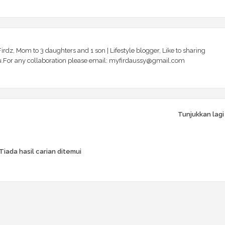
irdz, Mom to 3 daughters and 1 son | Lifestyle blogger, Like to sharing
 you.For any collaboration please email: myfirdaussy@gmail.com
Tunjukkan lagi
Tiada hasil carian ditemui