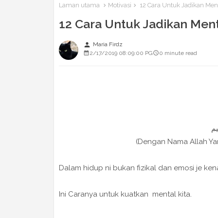
Laman utama
Motivasi
12 Cara Untuk Jadikan Men
12 Cara Untuk Jadikan Ment
person
Maria Firdz
2/17/2019 08:09:00 PG
0 minute read
(Dengan Nama Allah Y
Dalam hidup ni bukan fizikal dan emosi je ken
Ini Caranya untuk kuatkan mental kita.