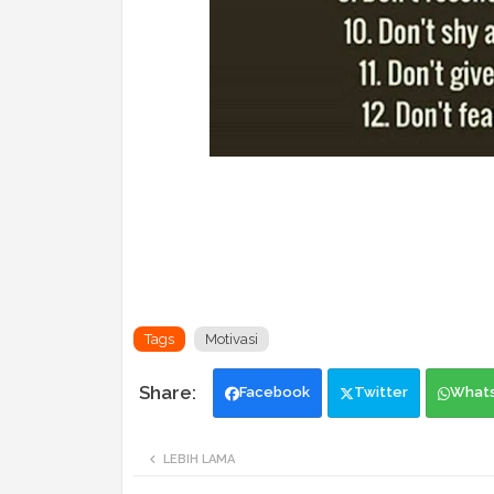
Tags
Motivasi
Facebook
Twitter
What
LEBIH LAMA