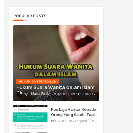
POPULAR POSTS
HUKUM DAN PERSOALAN
Hukum Suara Wanita dalam Islam
Maria Firdz
4/28/2021 11:12:00 PG
Pos Laju Hantar Kepada
Orang Yang Salah, Tapi
Orang Tu Pula Terima
10/01/2017 01:30:00 PTG
Bukan Barang Dia