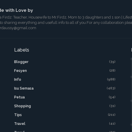
e with Love by
a Firdz: Teacher, Housewife to Mr.Firdz, Mom to 3 daughters and 1 son | Lifes
 to sharing everything and usefull info to all of you.For any collaboration ple
irdaussy@gmail.com
Labels
Blogger
(39)
Fesyen
(28)
Info
(988)
Isu Semasa
(463)
Petua
(54)
Shopping
(31)
Tips
(211)
Travel
(41)