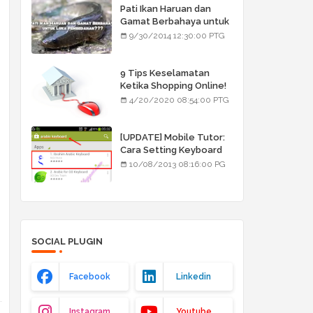
Pati Ikan Haruan dan
Gamat Berbahaya untuk
Luka Pembedahan???
9/30/2014 12:30:00 PTG
9 Tips Keselamatan
Ketika Shopping Online!
4/20/2020 08:54:00 PTG
[UPDATE] Mobile Tutor:
Cara Setting Keyboard
Arab/Jawi
10/08/2013 08:16:00 PG
SOCIAL PLUGIN
Facebook
Linkedin
Instagram
Youtube