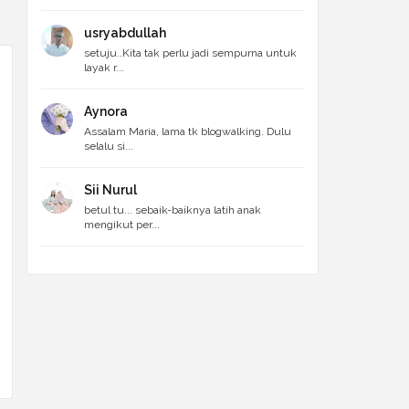
usryabdullah
setuju..Kita tak perlu jadi sempurna untuk
layak r...
Aynora
Assalam Maria, lama tk blogwalking. Dulu
selalu si...
Sii Nurul
betul tu... sebaik-baiknya latih anak
mengikut per...