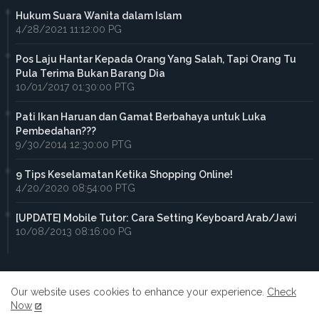
Hukum Suara Wanita dalam Islam
4/28/2021 11:12:00 PG
Pos Laju Hantar Kepada Orang Yang Salah, Tapi Orang Tu
Pula Terima Bukan Barang Dia
10/01/2017 01:30:00 PTG
Pati Ikan Haruan dan Gamat Berbahaya untuk Luka
Pembedahan???
9/30/2014 12:30:00 PTG
9 Tips Keselamatan Ketika Shopping Online!
4/20/2020 08:54:00 PTG
[UPDATE] Mobile Tutor: Cara Setting Keyboard Arab/Jawi
10/08/2013 08:16:00 PG
Our website uses cookies to enhance your experience.
Check
Now
Home
About
Contact us
Privacy Policy