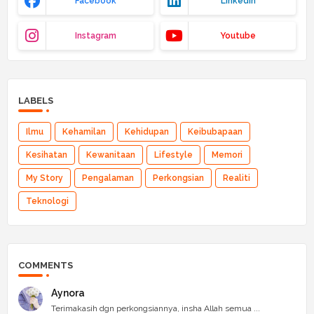
Facebook
Linkedin
Instagram
Youtube
LABELS
Ilmu
Kehamilan
Kehidupan
Keibubapaan
Kesihatan
Kewanitaan
Lifestyle
Memori
My Story
Pengalaman
Perkongsian
Realiti
Teknologi
COMMENTS
Aynora
Terimakasih dgn perkongsiannya, insha Allah semua ...