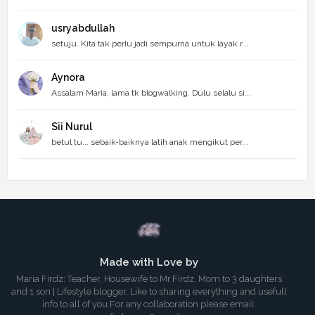
usryabdullah
setuju..Kita tak perlu jadi sempurna untuk layak r...
Aynora
Assalam Maria, lama tk blogwalking. Dulu selalu si...
Sii Nurul
betul tu... sebaik-baiknya latih anak mengikut per...
Made with Love by
Maria Firdz: Teacher, Housewife to Mr.Firdz, Mom to 3 daughters
and 1 son | Lifestyle blogger, Like to sharing everything and usefull
info to all of you.For any collaboration please email: