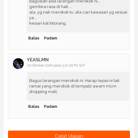
baguslah ada larangan merokok ni...
gembira rasa di hati ...
ala, yg nak merokok tu, sila cari kawasan yg sesuai
ya...
kesian kat kitorang.
Balas
Padam
YEASLMN
20 Oktober 2018 pada 5:01:00 PG SGT
Bagus larangan merokok ni. Harap lepas ni tak
ramai yang merokok di tempat2 awam mcm
shopping mall.
Balas
Padam
Catat Ulasan