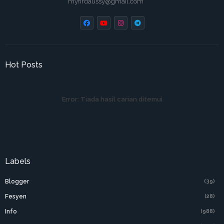
myfirdaussy@gmail.com
Hot Posts
Error:
Tiada hasil carian ditemui
Labels
Blogger
(39)
Fesyen
(28)
Info
(988)