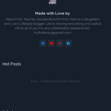
Made with Love by
Maria Firdz: Teacher, Housewife to Mr.Firdz, Mom to 3 daughters
and 1 son | Lifestyle blogger, Like to sharing everything and usefull
info to all of you.For any collaboration please email:
myfirdaussy@gmail.com
Hot Posts
Error:
Tiada hasil carian ditemui