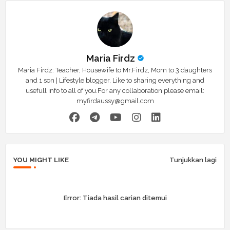
Maria Firdz
Maria Firdz: Teacher, Housewife to Mr.Firdz, Mom to 3 daughters
and 1 son | Lifestyle blogger, Like to sharing everything and
usefull info to all of you.For any collaboration please email:
myfirdaussy@gmail.com
YOU MIGHT LIKE
Tunjukkan lagi
Error:
Tiada hasil carian ditemui