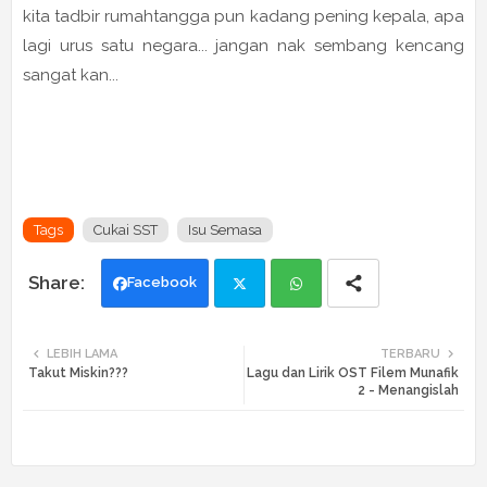
kita tadbir rumahtangga pun kadang pening kepala, apa
lagi urus satu negara... jangan nak sembang kencang
sangat kan...
Tags
Cukai SST
Isu Semasa
Facebook
Twi
Wh
LEBIH LAMA
TERBARU
Takut Miskin???
Lagu dan Lirik OST Filem Munafik
tte
ats
2 - Menangislah
r
app