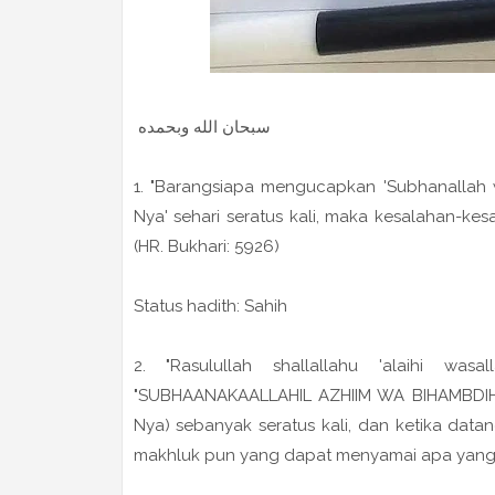
سبحان الله وبحمده
1. "Barangsiapa mengucapkan 'Subhanallah 
Nya' sehari seratus kali, maka kesalahan-ke
(HR. Bukhari: 5926)
Status hadith: Sahih
2. "Rasulullah shallallahu 'alaihi wa
"SUBHAANAKAALLAHIL AZHIIM WA BIHAMBDIHI
Nya) sebanyak seratus kali, dan ketika data
makhluk pun yang dapat menyamai apa yang ia