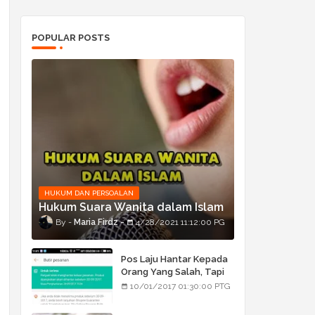
POPULAR POSTS
HUKUM DAN PERSOALAN
Hukum Suara Wanita dalam Islam
Maria Firdz
4/28/2021 11:12:00 PG
Pos Laju Hantar Kepada
Orang Yang Salah, Tapi
Orang Tu Pula Terima
10/01/2017 01:30:00 PTG
Bukan Barang Dia