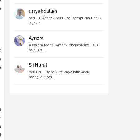
a
usryabdullah
setuju..Kita tak perlu jadi sempurna untuk
layak r...
Aynora
Assalam Maria, lama tk blogwalking. Dulu
t
selalu si...
a
Sii Nurul
a
betul tu... sebaik-baiknya latih anak
mengikut per...
i
r
a
I