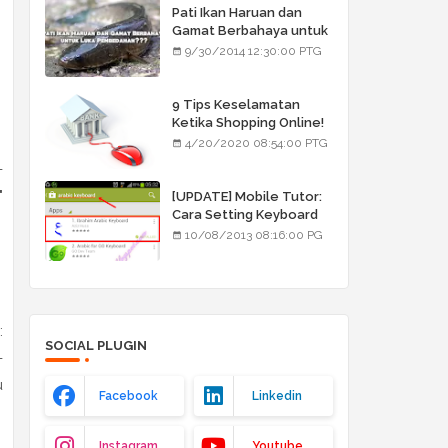
Pati Ikan Haruan dan
Gamat Berbahaya untuk
Luka Pembedahan???
9/30/2014 12:30:00 PTG
9 Tips Keselamatan
Ketika Shopping Online!
4/20/2020 08:54:00 PTG
-
"
[UPDATE] Mobile Tutor:
Cara Setting Keyboard
Arab/Jawi
10/08/2013 08:16:00 PG
:
SOCIAL PLUGIN
-
u
Facebook
Linkedin
Instagram
Youtube