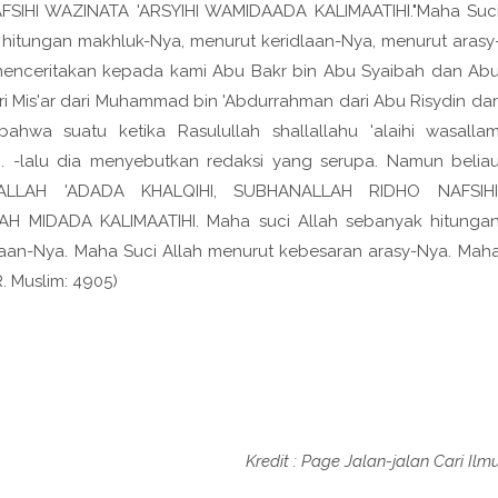
SIHI WAZINATA 'ARSYIHI WAMIDAADA KALIMAATIHI."Maha Suc
 hitungan makhluk-Nya, menurut keridlaan-Nya, menurut arasy
 menceritakan kepada kami Abu Bakr bin Abu Syaibah dan Ab
i Mis'ar dari Muhammad bin 'Abdurrahman dari Abu Risydin dar
bahwa suatu ketika Rasulullah shallallahu 'alaihi wasalla
h. -lalu dia menyebutkan redaksi yang serupa. Namun belia
ALLAH 'ADADA KHALQIHI, SUBHANALLAH RIDHO NAFSIHI
H MIDADA KALIMAATIHI. Maha suci Allah sebanyak hitunga
laan-Nya. Maha Suci Allah menurut kebesaran arasy-Nya. Mah
. Muslim: 4905)
Kredit : Page Jalan-jalan Cari Ilm