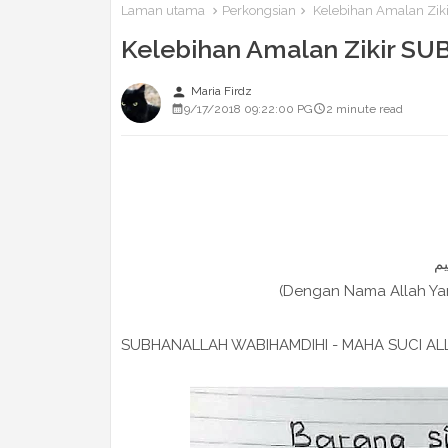
Laman utama
Perkongsian
Kelebihan Amalan Zi
Kelebihan Amalan Zikir 
person
Maria Firdz
9/17/2018 09:22:00 PG
2 minute read
(Dengan Nama Allah Y
SUBHANALLAH WABIHAMDIHI - MAHA SUCI AL