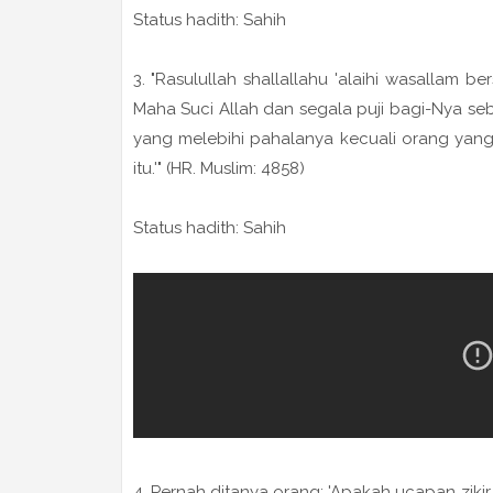
Status hadith: Sahih
3. "Rasulullah shallallahu 'alaihi wasallam 
Maha Suci Allah dan segala puji bagi-Nya seb
yang melebihi pahalanya kecuali orang yang
itu.'" (HR. Muslim: 4858)
Status hadith: Sahih
4. Pernah ditanya orang: 'Apakah ucapan zikir 