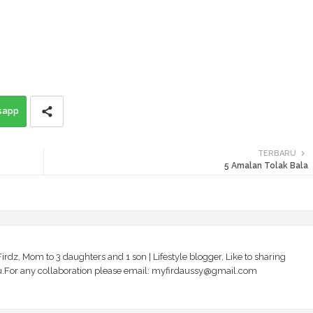
sapp
TERBARU
5 Amalan Tolak Bala
irdz, Mom to 3 daughters and 1 son | Lifestyle blogger, Like to sharing
 you.For any collaboration please email: myfirdaussy@gmail.com