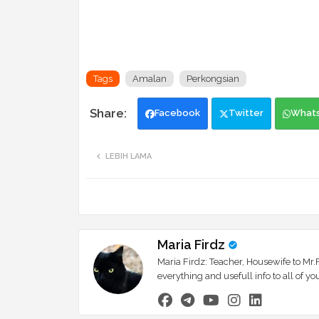
Tags
Amalan
Perkongsian
Facebook
Twitter
What
LEBIH LAMA
Maria Firdz
Maria Firdz: Teacher, Housewife to Mr.F
everything and usefull info to all of