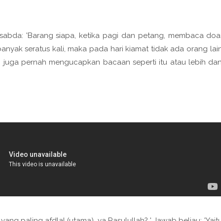
bersabda: 'Barang siapa, ketika pagi dan petang, membaca doa
anyak seratus kali, maka pada hari kiamat tidak ada orang lai
 juga pernah mengucapkan bacaan seperti itu atau lebih da
yang paling afdlal (utama), ya Rasulullah? ' Jawab beliau: 'Yait