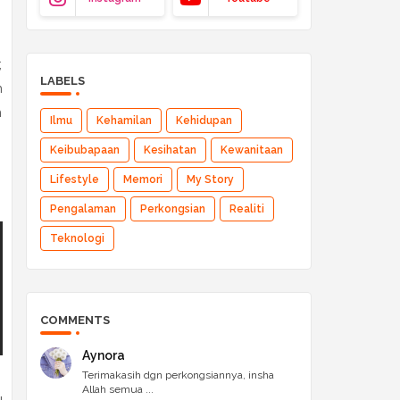
;
LABELS
n
n
Ilmu
Kehamilan
Kehidupan
Keibubapaan
Kesihatan
Kewanitaan
Lifestyle
Memori
My Story
Pengalaman
Perkongsian
Realiti
Teknologi
COMMENTS
Aynora
Terimakasih dgn perkongsiannya, insha
Allah semua ...
u