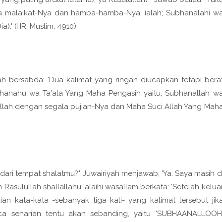
ara malaikat-Nya dan hamba-hamba-Nya, ialah; Subhanalahi w
a).' (HR. Muslim: 4910)
elah bersabda: 'Dua kalimat yang ringan diucapkan tetapi bera
hanahu wa Ta'ala Yang Maha Pengasih yaitu, Subhanallah w
Allah dengan segala pujian-Nya dan Maha Suci Allah Yang Mah
dari tempat shalatmu?" Juwairiyah menjawab; 'Ya. Saya masih d
 Rasulullah shallallahu 'alaihi wasallam berkata: 'Setelah kelua
n kata-kata -sebanyak tiga kali- yang kalimat tersebut jik
 seharian tentu akan sebanding, yaitu 'SUBHAANALLOOH