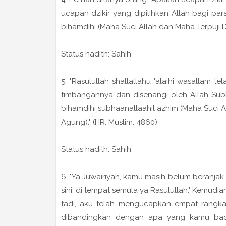
ucapan dzikir yang dipilihkan Allah bagi p
bihamdihi (Maha Suci Allah dan Maha Terpuji Di
Status hadith: Sahih
5. "Rasulullah shallallahu 'alaihi wasallam t
timbangannya dan disenangi oleh Allah Sub
bihamdihi subhaanallaahil azhim (Maha Suci 
Agung)." (HR. Muslim: 4860)
Status hadith: Sahih
6. "Ya Juwairiyah, kamu masih belum beranjak 
sini, di tempat semula ya Rasulullah.' Kemudian
tadi, aku telah mengucapkan empat rangkaia
dibandingkan dengan apa yang kamu baca