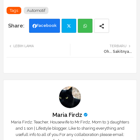
Tags
Automotif
Facebook
Twi
Wh
LEBIH LAMA
TERBARU
Oh... Sakitnya...
tte
ats
r
app
Maria Firdz
Maria Firdz: Teacher, Housewife to Mr.Firdz, Mom to 3 daughters
and 1 son | Lifestyle blogger, Like to sharing everything and
usefull info to all of you.For any collaboration please email: