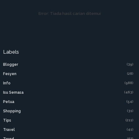
Error:
Tiada hasil carian ditemui
Labels
Blogger
(39)
Fesyen
(28)
Info
(988)
Isu Semasa
(463)
Petua
(54)
Shopping
(31)
Tips
(211)
Travel
(41)
(67)