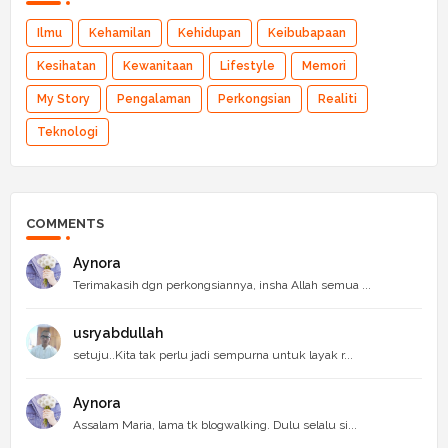
Ilmu
Kehamilan
Kehidupan
Keibubapaan
Kesihatan
Kewanitaan
Lifestyle
Memori
My Story
Pengalaman
Perkongsian
Realiti
Teknologi
COMMENTS
Aynora
Terimakasih dgn perkongsiannya, insha Allah semua ...
usryabdullah
setuju..Kita tak perlu jadi sempurna untuk layak r...
Aynora
Assalam Maria, lama tk blogwalking. Dulu selalu si...