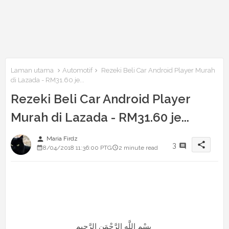
Laman utama
Automotif
Rezeki Beli Car Android Player Murah
di Lazada - RM31.60 je...
Rezeki Beli Car Android Player
Murah di Lazada - RM31.60 je...
person
Maria Firdz
share
3
8/04/2018 11:36:00 PTG
2 minute read
بِسْمِ اللَّهِ الرَّحْمَنِ الرَّحِيم