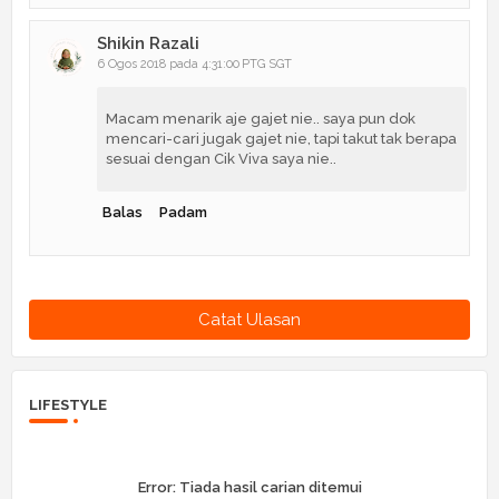
Shikin Razali
6 Ogos 2018 pada 4:31:00 PTG SGT
Macam menarik aje gajet nie.. saya pun dok
mencari-cari jugak gajet nie, tapi takut tak berapa
sesuai dengan Cik Viva saya nie..
Balas
Padam
Catat Ulasan
LIFESTYLE
Error:
Tiada hasil carian ditemui