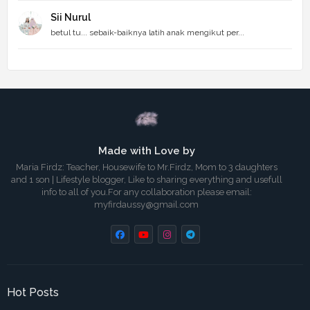
Sii Nurul
betul tu... sebaik-baiknya latih anak mengikut per...
Made with Love by
Maria Firdz: Teacher, Housewife to Mr.Firdz, Mom to 3 daughters
and 1 son | Lifestyle blogger, Like to sharing everything and usefull
info to all of you.For any collaboration please email:
myfirdaussy@gmail.com
Hot Posts