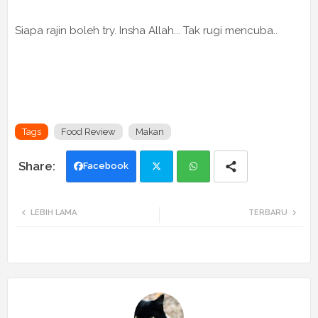
Siapa rajin boleh try. Insha Allah... Tak rugi mencuba..
Tags
Food Review
Makan
Facebook
Twi
Wh
LEBIH LAMA
TERBARU
tte
ats
r
app