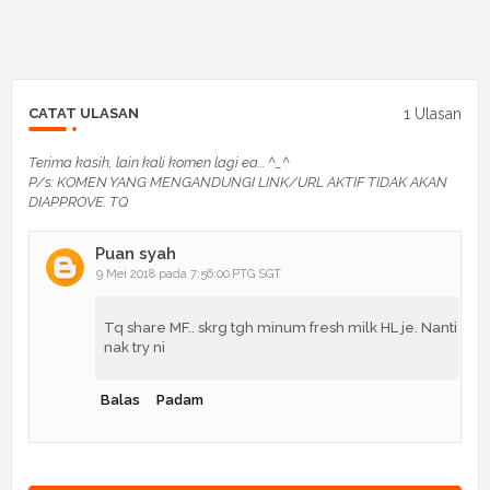
1 Ulasan
CATAT ULASAN
Terima kasih, lain kali komen lagi ea... ^_^
P/s: KOMEN YANG MENGANDUNGI LINK/URL AKTIF TIDAK AKAN
DIAPPROVE. TQ
Puan syah
9 Mei 2018 pada 7:56:00 PTG SGT
Tq share MF.. skrg tgh minum fresh milk HL je. Nanti
nak try ni
Balas
Padam