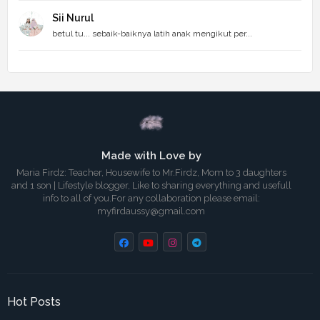
Sii Nurul
betul tu... sebaik-baiknya latih anak mengikut per...
Made with Love by
Maria Firdz: Teacher, Housewife to Mr.Firdz, Mom to 3 daughters
and 1 son | Lifestyle blogger, Like to sharing everything and usefull
info to all of you.For any collaboration please email:
myfirdaussy@gmail.com
Hot Posts