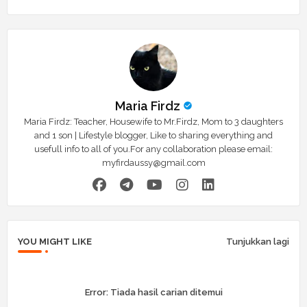
Maria Firdz
Maria Firdz: Teacher, Housewife to Mr.Firdz, Mom to 3 daughters
and 1 son | Lifestyle blogger, Like to sharing everything and
usefull info to all of you.For any collaboration please email:
myfirdaussy@gmail.com
YOU MIGHT LIKE
Tunjukkan lagi
Error:
Tiada hasil carian ditemui