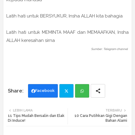
Latih hati untuk BERSYUKUR, Insha ALLAH kita bahagia
Latih hati untuk MEMINTA MAAF dan MEMAAFKAN, Insha
ALLAH keresahan sirna
Sumber : Telegram channel
Facebook
Twi
Wh
LEBIH LAMA
TERBARU
11 Tips Mudah Bersalin dan Elak
10 Cara Putihkan Gigi Dengan
tte
ats
Di Induce!
Bahan Alami
r
app