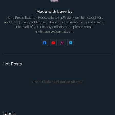
Made with Love by
Maria Firdz: Teacher, Housewife to Mr.Firdz, Mom to 3 daughters
and 1 son | Lifestyle blogger, Like to sharing everything and usefull
info to all of you.For any collaboration please email:
myfirdaussy@gmail.com
Hot Posts
Error:
Tiada hasil carian ditemui
Labels