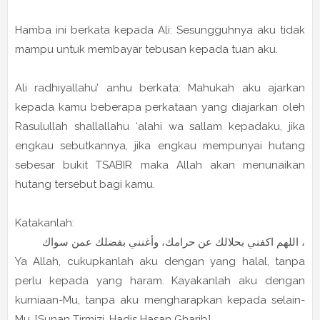
Hamba ini berkata kepada Ali: Sesungguhnya aku tidak
mampu untuk membayar tebusan kepada tuan aku.
Ali radhiyallahu’ anhu berkata: Mahukah aku ajarkan
kepada kamu beberapa perkataan yang diajarkan oleh
Rasulullah shallallahu ‘alahi wa sallam kepadaku, jika
engkau sebutkannya, jika engkau mempunyai hutang
sebesar bukit TSABIR maka Allah akan menunaikan
hutang tersebut bagi kamu.
Katakanlah:
، اللهم اكفني بحلالك عن حرامك، وأغنني بفضلك عمن سواك
Ya Allah, cukupkanlah aku dengan yang halal, tanpa
perlu kepada yang haram. Kayakanlah aku dengan
kurniaan-Mu, tanpa aku mengharapkan kepada selain-
Mu. [Sunan Tirmizi, Hadis Hasan Gharib]