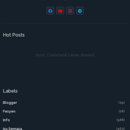
Hot Posts
Error:
Tiada hasil carian ditemui
Labels
Blogger
(39)
Fesyen
(28)
Info
(988)
Isu Semasa
(463)