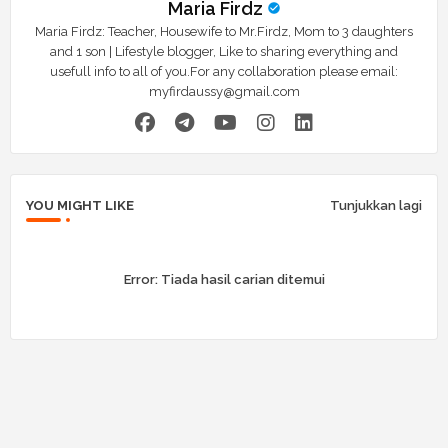
Maria Firdz
Maria Firdz: Teacher, Housewife to Mr.Firdz, Mom to 3 daughters
and 1 son | Lifestyle blogger, Like to sharing everything and
usefull info to all of you.For any collaboration please email:
myfirdaussy@gmail.com
YOU MIGHT LIKE
Tunjukkan lagi
Error:
Tiada hasil carian ditemui