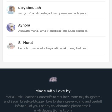
usryabdullah
setuju..Kita tak perlu jadi sempurna untuk layak r...
Aynora
Assalam Maria, lama tk blogwalking. Dulu selalu si...
Sii Nurul
betul tu... sebaik-baiknya latih anak mengikut per...
Made with Love by
Maria Firdz: Teacher, Housewife to Mr.Firdz, Mom to 3 daughters
and 1 son | Lifestyle blogger, Like to sharing everything and usefull
info to all of you.For any collaboration please email:
myfirdaussy@gmail.com