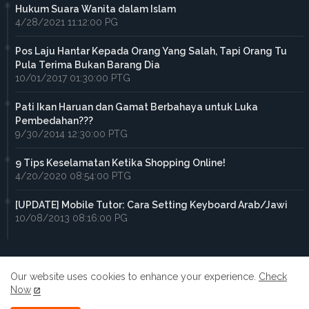
Hukum Suara Wanita dalam Islam
4/28/2021 11:12:00 PG
Pos Laju Hantar Kepada Orang Yang Salah, Tapi Orang Tu
Pula Terima Bukan Barang Dia
10/01/2017 01:30:00 PTG
Pati Ikan Haruan dan Gamat Berbahaya untuk Luka
Pembedahan???
9/30/2014 12:30:00 PTG
9 Tips Keselamatan Ketika Shopping Online!
4/20/2020 08:54:00 PTG
[UPDATE] Mobile Tutor: Cara Setting Keyboard Arab/Jawi
10/08/2013 08:16:00 PG
Our website uses cookies to enhance your experience.
Check
Now
Home
About
Contact us
Privacy Policy