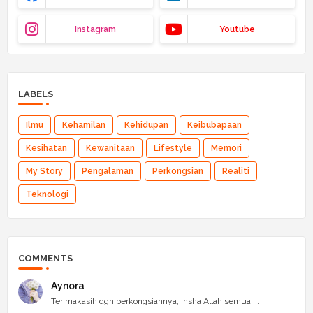
Instagram
Youtube
LABELS
Ilmu
Kehamilan
Kehidupan
Keibubapaan
Kesihatan
Kewanitaan
Lifestyle
Memori
My Story
Pengalaman
Perkongsian
Realiti
Teknologi
COMMENTS
Aynora
Terimakasih dgn perkongsiannya, insha Allah semua ...