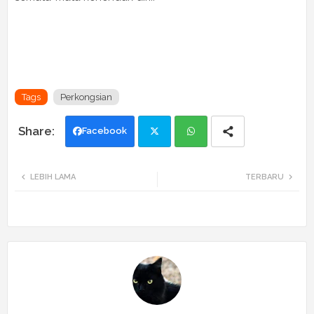
Tags
Perkongsian
Facebook
Twi
Wh
LEBIH LAMA
TERBARU
tte
ats
r
app