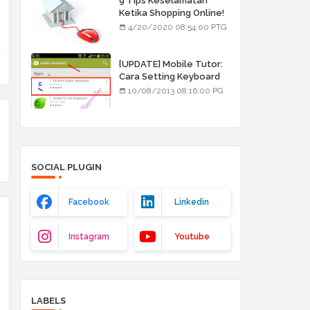
9 Tips Keselamatan
Ketika Shopping Online!
4/20/2020 08:54:00 PTG
[UPDATE] Mobile Tutor:
Cara Setting Keyboard
Arab/Jawi
10/08/2013 08:16:00 PG
SOCIAL PLUGIN
Facebook
Linkedin
Instagram
Youtube
LABELS