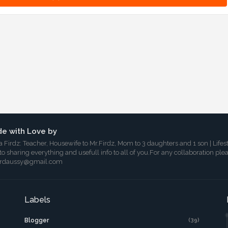
e with Love by
a Firdz: Teacher, Housewife to Mr.Firdz, Mom to 3 daughters and 1 son | Lifes
 to sharing everything and usefull info to all of you.For any collaboration ple
irdaussy@gmail.com
Labels
Blogger
(39)