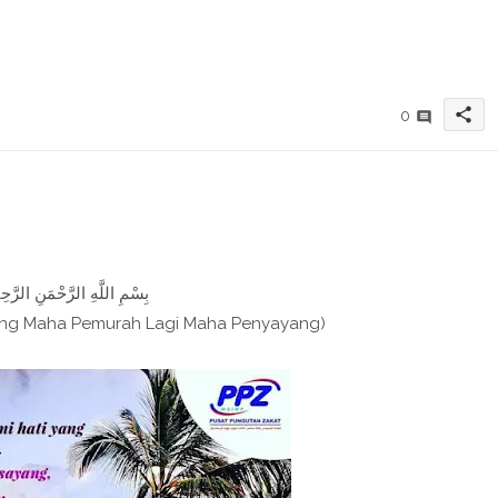
share
0
بِسْمِ اللَّهِ الرَّحْمَنِ الرَّحِيم
ang Maha Pemurah Lagi Maha Penyayang)