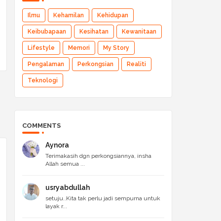
Ilmu
Kehamilan
Kehidupan
Keibubapaan
Kesihatan
Kewanitaan
Lifestyle
Memori
My Story
Pengalaman
Perkongsian
Realiti
Teknologi
COMMENTS
Aynora
Terimakasih dgn perkongsiannya, insha
Allah semua ...
usryabdullah
setuju..Kita tak perlu jadi sempurna untuk
layak r...