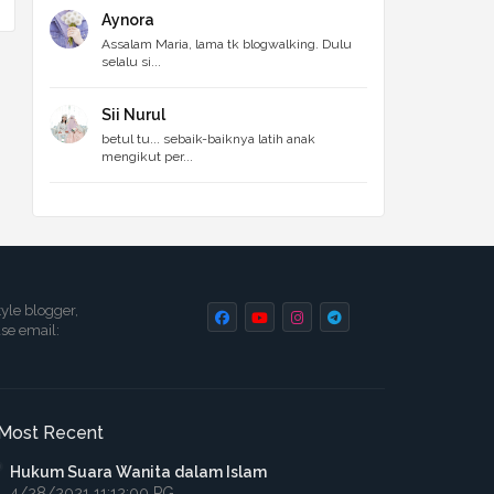
Aynora
Assalam Maria, lama tk blogwalking. Dulu
selalu si...
Sii Nurul
betul tu... sebaik-baiknya latih anak
mengikut per...
tyle blogger,
ase email:
Most Recent
Hukum Suara Wanita dalam Islam
4/28/2021 11:12:00 PG