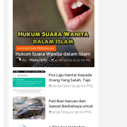
HUKUM DAN PERSOALAN
Hukum Suara Wanita dalam Islam
Maria Firdz
4/28/2021 11:12:00 PG
Pos Laju Hantar Kepada
Orang Yang Salah, Tapi
Orang Tu Pula Terima
10/01/2017 01:30:00 PTG
Bukan Barang Dia
Pati Ikan Haruan dan
Gamat Berbahaya untuk
Luka Pembedahan???
9/30/2014 12:30:00 PTG