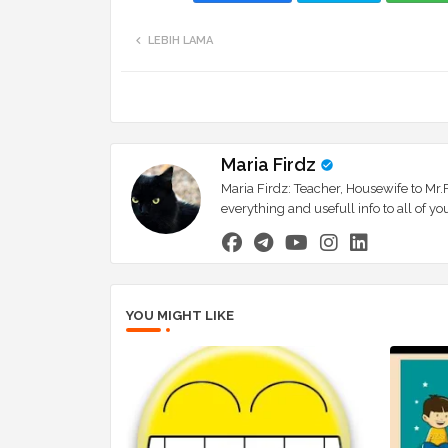
LEBIH LAMA
Maria Firdz
Maria Firdz: Teacher, Housewife to Mr.F
everything and usefull info to all of
YOU MIGHT LIKE