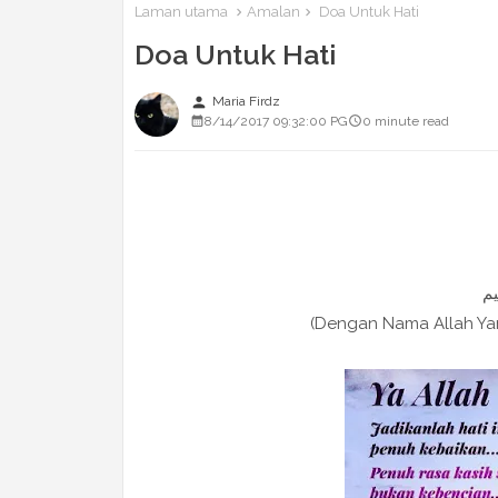
Laman utama
Amalan
Doa Untuk Hati
Doa Untuk Hati
person
Maria Firdz
8/14/2017 09:32:00 PG
0 minute read
(Dengan Nama Allah Y