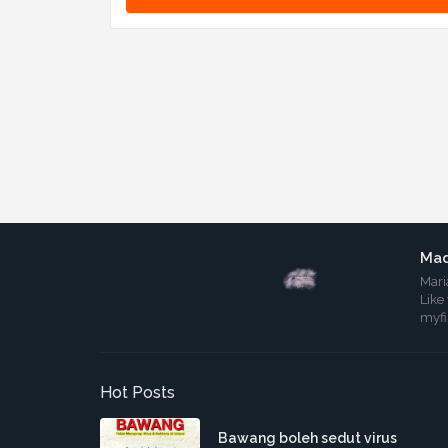
Mad
Mari
Like
myf
Hot Posts
Bawang boleh sedut virus