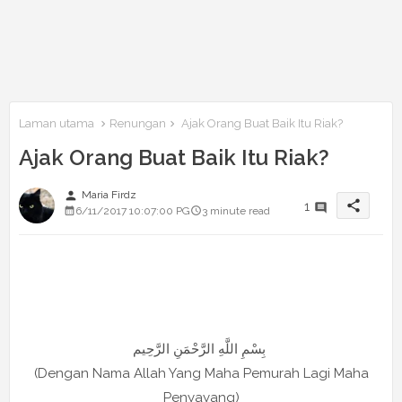
Laman utama
Renungan
Ajak Orang Buat Baik Itu Riak?
Ajak Orang Buat Baik Itu Riak?
person
Maria Firdz
share
1
6/11/2017 10:07:00 PG
3 minute read
بِسْمِ اللَّهِ الرَّحْمَنِ الرَّحِيم
(Dengan Nama Allah Yang Maha Pemurah Lagi Maha
Penyayang)