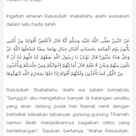
Ingatlah amaran Rasulullah shallallahu alaihi wassalam
dalam satu hadis sahih.
عَنْ النَّبِيِّ صَلَّى اللَّهُ عَلَيْهِ وَسَلَّمَ أَنَّهُ قَالَ لَأَعْلَمَنَّ أَقْوَامًا مِنْ أُمَّتِي
يَأْتُونَ يَوْمَ الْقِيَامَةِ بِحَسَنَاتٍ أَمْثَالِ جِبَالِ تِهَامَةَ بِيضًا فَيَجْعَلُهَا اللَّهُ عَزَّ
وَجَلَّ هَبَاءً مَنْثُورًا قَالَ ثَوْبَانُ يَا رَسُولَ اللَّهِ صِفْهُمْ لَنَا جَلِّهِمْ لَنَا أَنْ لَا
نَكُونَ مِنْهُمْ وَنَحْنُ لَا نَعْلَمُ قَالَ أَمَا إِنَّهُمْ إِخْوَانُكُمْ وَمِنْ جِلْدَتِكُمْ وَيَأْخُذُونَ
مِنْ اللَّيْلِ كَمَا تَأْخُذُونَ وَلَكِنَّهُمْ أَقْوَامٌ إِذَا خَلَوْا بِمَحَارِمِ اللَّهِ انْتَهَكُوهَا
Rasulullah Shallallahu ‘alaihi wa sallam bersabda,
“Sungguh aku mengetahui banyak di kalangan umatku
yang akan datang pada hari Kiamat nanti dengan
berbekal kebaikan sebanyak gunung-gunung Tihamah,
namun Allah menjadikannya bagaikan debu yang
berterbangan”. Tsauban bertanya, “Wahai Rasulullah,,