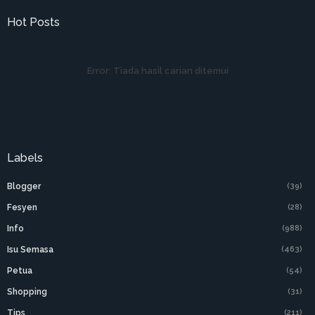
Hot Posts
Error:
Tiada hasil carian ditemui
Labels
Blogger
(39)
Fesyen
(28)
Info
(988)
Isu Semasa
(463)
Petua
(54)
Shopping
(31)
Tips
(211)