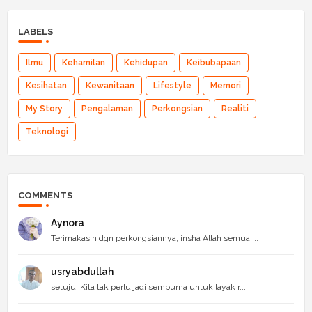
LABELS
Ilmu
Kehamilan
Kehidupan
Keibubapaan
Kesihatan
Kewanitaan
Lifestyle
Memori
My Story
Pengalaman
Perkongsian
Realiti
Teknologi
COMMENTS
Aynora
Terimakasih dgn perkongsiannya, insha Allah semua ...
usryabdullah
setuju..Kita tak perlu jadi sempurna untuk layak r...