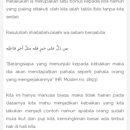
melakukan ia merupakan satu bonus kepada kita namun
yang paling ditakuti oleh kita ialah tablis Iblis tanpa kita
sedari.
Rasulullah shallallahu’alaihi wa sallam bersabda:
من دَلَّ على خيرٍ فله مثلُ أجرِ فاعلِه
“Barangsiapa yang menunjuki kepada kebaikan maka
dia akan mendapatkan pahala seperti pahala orang
yang mengerjakannya” (HR. Muslim no. 1893).
Kita ini hanya manusia biasa, maka tidak hairan pada
dasarnya kita mahu menjadikan kebaikan yang kita
lakukan menjadi contoh namun apabila orang sudah
mula ikut dan puji kita, kemungkinan besar ada timbul
riak di hati kita.