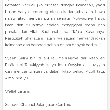
ketaatan kecuali jika didasari dengan keimanan, yakni
bukan hanya terdorong oleh sekadar kebiasaan, hawa
nafsu, atau mencari pujian semata. Motivasinya harus
iman dan tujuannya adalah menggapai redha dan
pahala dari Allah Subhanahu wa Ta’ala. Kerananya,
Rasulullah Shallallahu ‘alaihi wa sallam menyandingkan
keimanan dan harapan pahala dalam banyak hadits…..”.
Syaikh Salim bin Id al-Hilali menukilnya dari kitab ar-
Risâlah at-Tabûkiyyah karya Ibnu Qayyim al-Jauziyyah
dan mencantumkannya dalam kitab beliau Mubthilâtul
A`mâl hlm. 7-8.
Wallahua'lam.
Sumber: Channel Jalan-jalan Cari Ilmu