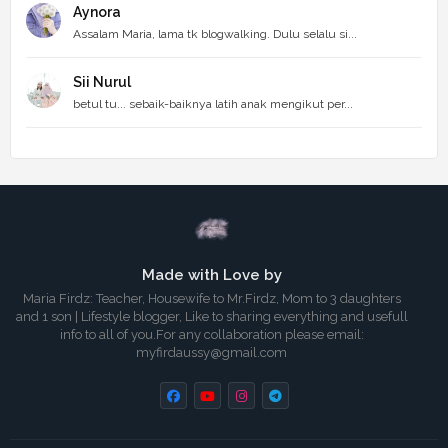
Aynora
Assalam Maria, lama tk blogwalking. Dulu selalu si...
Sii Nurul
betul tu... sebaik-baiknya latih anak mengikut per...
Made with Love by
Maria Firdz: Teacher, Housewife to Mr.Firdz, Mom to 3 daughters
and 1 son | Lifestyle blogger, Like to sharing everything and usefull
info to all of you.For any collaboration please email:
myfirdaussy@gmail.com