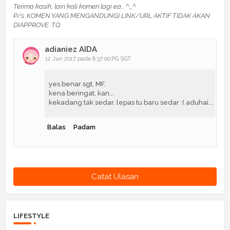
Terima kasih, lain kali komen lagi ea... ^_^
P/s: KOMEN YANG MENGANDUNGI LINK/URL AKTIF TIDAK AKAN
DIAPPROVE. TQ
adianiez AIDA
12 Jun 2017 pada 8:37:00 PG SGT
yes benar sgt, MF.
kena beringat, kan...
kekadang tak sedar. lepas tu baru sedar :( aduhai...
Balas
Padam
Catat Ulasan
LIFESTYLE