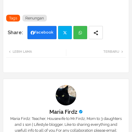
Tags
Renungan
Facebook
Twi
Wh
LEBIH LAMA
TERBARU
tte
ats
r
app
Maria Firdz
Maria Firdz: Teacher, Housewife to Mr.Firdz, Mom to 3 daughters
and 1 son | Lifestyle blogger, Like to sharing everything and
usefull info to all of you.For any collaboration please email: