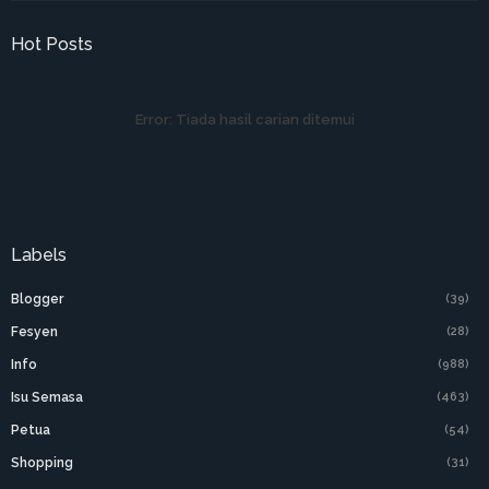
Hot Posts
Error:
Tiada hasil carian ditemui
Labels
Blogger
(39)
Fesyen
(28)
Info
(988)
Isu Semasa
(463)
Petua
(54)
Shopping
(31)