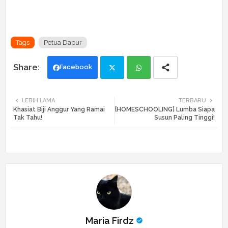
Tags
Petua Dapur
Facebook
Twi
Wh
LEBIH LAMA
TERBARU
Khasiat Biji Anggur Yang Ramai
[HOMESCHOOLING] Lumba Siapa
tte
ats
Tak Tahu!
Susun Paling Tinggi!
r
app
Maria Firdz