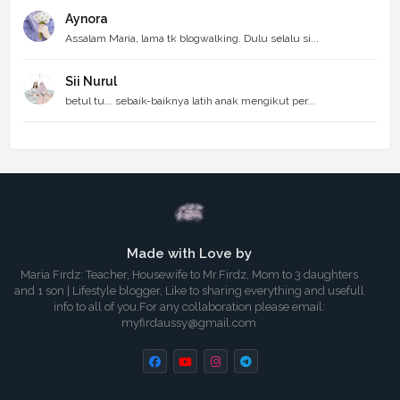
Aynora
Assalam Maria, lama tk blogwalking. Dulu selalu si...
Sii Nurul
betul tu... sebaik-baiknya latih anak mengikut per...
Made with Love by
Maria Firdz: Teacher, Housewife to Mr.Firdz, Mom to 3 daughters
and 1 son | Lifestyle blogger, Like to sharing everything and usefull
info to all of you.For any collaboration please email:
myfirdaussy@gmail.com