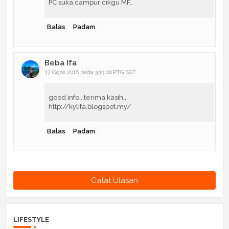
PC suka campur cikgu MF..
Balas
Padam
Beba Ifa
17 Ogos 2016 pada 3:13:00 PTG SGT
good info...terima kasih..
http://kylifa.blogspot.my/
Balas
Padam
Catat Ulasan
LIFESTYLE