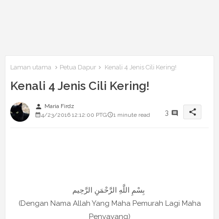
Laman utama
Petua Dapur
Kenali 4 Jenis Cili Kering!
Kenali 4 Jenis Cili Kering!
person
Maria Firdz
share
3
4/23/2016 12:12:00 PTG
1 minute read
بِسْمِ اللَّهِ الرَّحْمَنِ الرَّحِيم
(Dengan Nama Allah Yang Maha Pemurah Lagi Maha
Penyayang)