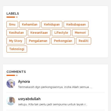
LABELS
Ilmu
Kehamilan
Kehidupan
Keibubapaan
Kesihatan
Kewanitaan
Lifestyle
Memori
My Story
Pengalaman
Perkongsian
Realiti
Teknologi
COMMENTS
Aynora
Terimakasih dgn perkongsiannya, insha Allah semua ...
usryabdullah
setuju..Kita tak perlu jadi sempurna untuk layak r...