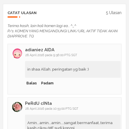
5 Ulasan
CATAT ULASAN
Terima kasih, lain kali komen lagi ea... ^_^
P/s: KOMEN YANG MENGANDUNGI LINK/URL AKTIF TIDAK AKAN
DIAPPROVE. TQ
adianiez AIDA
28 April 2016 pada 9:56:00 PTG SGT
in shaa Allah. peringatan yg baik :)
Balas
Padam
PeRdU cINta
28 April 2016 pada 10:53:00 PTG SGT
Amin...amin...amin....sangat bermanfaat..terima
kasih cikgu MF sudi kongsi..