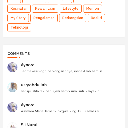
Kesihatan
Kewanitaan
Lifestyle
Memori
My Story
Pengalaman
Perkongsian
Realiti
Teknologi
COMMENTS
Aynora
Terimakasih dgn perkongsiannya, insha Allah semua ...
usryabdullah
setuju..Kita tak perlu jadi sempurna untuk layak r...
Aynora
Assalam Maria, lama tk blogwalking. Dulu selalu si...
Sii Nurul