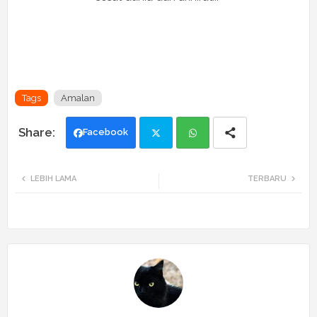
Tags
Amalan
Facebook
Twi
Wh
LEBIH LAMA
TERBARU
tte
ats
r
app