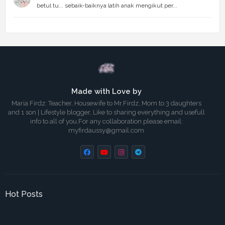
betul tu... sebaik-baiknya latih anak mengikut per...
Made with Love by
Maria Firdz: Teacher, Housewife to Mr.Firdz, Mom to 3 daughters
and 1 son | Lifestyle blogger, Like to sharing everything and usefull
info to all of you.For any collaboration please email:
myfirdaussy@gmail.com
Hot Posts