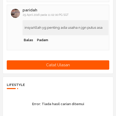
paridah
29 April 2016 pada 11:02:00 PG SGT
insyaAllah yg penting ada usaha n jgn putus asa
Balas
Padam
Catat Ulasan
LIFESTYLE
Error:
Tiada hasil carian ditemui