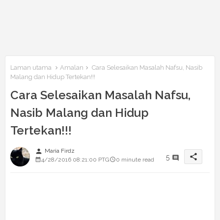
Laman utama
Amalan
Cara Selesaikan Masalah Nafsu, Nasib
Malang dan Hidup Tertekan!!!
Cara Selesaikan Masalah Nafsu,
Nasib Malang dan Hidup
Tertekan!!!
person
Maria Firdz
share
5
4/28/2016 08:21:00 PTG
0 minute read