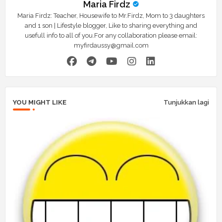
Maria Firdz
Maria Firdz: Teacher, Housewife to Mr.Firdz, Mom to 3 daughters
and 1 son | Lifestyle blogger, Like to sharing everything and
usefull info to all of you.For any collaboration please email:
myfirdaussy@gmail.com
YOU MIGHT LIKE
Tunjukkan lagi