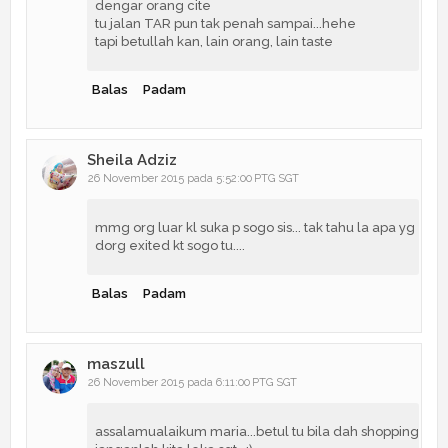
dengar orang cite
tu jalan TAR pun tak penah sampai...hehe
tapi betullah kan, lain orang, lain taste
Balas
Padam
Sheila Adziz
26 November 2015 pada 5:52:00 PTG SGT
mmg org luar kl suka p sogo sis... tak tahu la apa yg
dorg exited kt sogo tu....
Balas
Padam
maszull
26 November 2015 pada 6:11:00 PTG SGT
assalamualaikum maria...betul tu bila dah shopping