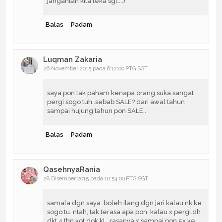
janganlah kita leka sgt...:)
Balas
Padam
Luqman Zakaria
26 November 2015 pada 6:12:00 PTG SGT
saya pon tak paham kenapa orang suka sangat
pergi sogo tuh..sebab SALE? dari awal tahun
sampai hujung tahun pon SALE..
Balas
Padam
QasehnyaRania
28 Disember 2015 pada 10:54:00 PTG SGT
samala dgn saya. boleh ilang dgn jari kalau nk ke
sogo tu. ntah, tak terasa apa pon, kalau x pergi.dh
dkt 4 thn kot dok kl.. rasanya x sampai pon 5x ke