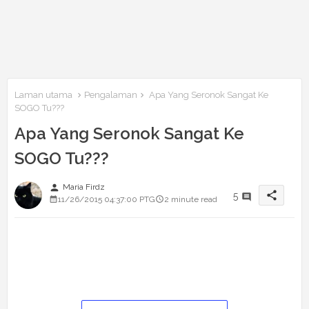
Laman utama
Pengalaman
Apa Yang Seronok Sangat Ke
SOGO Tu???
Apa Yang Seronok Sangat Ke
SOGO Tu???
person
Maria Firdz
share
5
11/26/2015 04:37:00 PTG
2 minute read