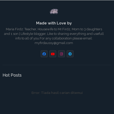
Made with Love by
Maria Firdz: Teacher, Housewife to Mr.Firdz, Mom to 3 daughters
and 1 son | Lifestyle blogger, Like to sharing everything and usefull
info to all of you.For any collaboration please email:
myfirdaussy@gmail.com
Hot Posts
Error:
Tiada hasil carian ditemui