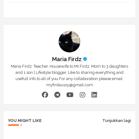
tte
ats
r
app
Maria Firdz
Maria Firdz: Teacher, Housewife to Mr.Firdz, Mom to 3 daughters
and 1 son | Lifestyle blogger, Like to sharing everything and
usefull info to all of you.For any collaboration please email:
myfirdaussy@gmail.com
YOU MIGHT LIKE
Tunjukkan lagi