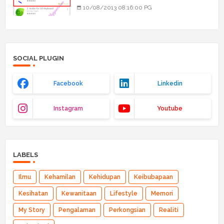
10/08/2013 08:16:00 PG
SOCIAL PLUGIN
Facebook
Linkedin
Instagram
Youtube
LABELS
Ilmu
Kehamilan
Kehidupan
Keibubapaan
Kesihatan
Kewanitaan
Lifestyle
Memori
My Story
Pengalaman
Perkongsian
Realiti