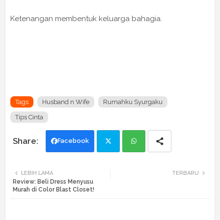
Ketenangan membentuk keluarga bahagia.
Tags
Husband n Wife
Rumahku Syurgaku
Tips Cinta
Facebook
Twi
Wh
LEBIH LAMA
TERBARU
Review: Beli Dress Menyusu
tte
ats
Murah di Color Blast Closet!
r
app