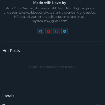
Made with Love by
Maria Firdz: Teacher, Housewife to Mr.Firdz, Mom to 3 daughters
and 1 son | Lifestyle blogger, Like to sharing everything and usefull
info to all of you.For any collaboration please email:
myfirdaussy@gmail.com
Hot Posts
Error:
Tiada hasil carian ditemui
Labels