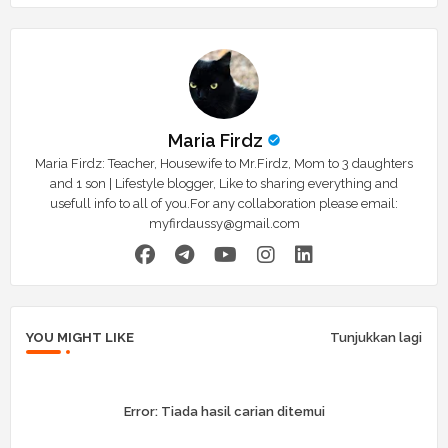
Maria Firdz
Maria Firdz: Teacher, Housewife to Mr.Firdz, Mom to 3 daughters
and 1 son | Lifestyle blogger, Like to sharing everything and
usefull info to all of you.For any collaboration please email:
myfirdaussy@gmail.com
YOU MIGHT LIKE
Tunjukkan lagi
Error:
Tiada hasil carian ditemui