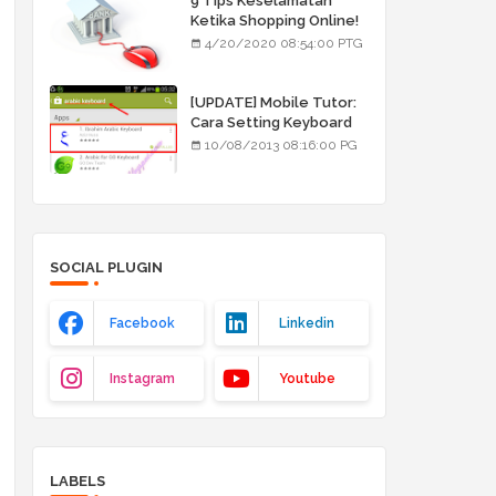
9 Tips Keselamatan
Ketika Shopping Online!
4/20/2020 08:54:00 PTG
[UPDATE] Mobile Tutor:
Cara Setting Keyboard
Arab/Jawi
10/08/2013 08:16:00 PG
SOCIAL PLUGIN
Facebook
Linkedin
Instagram
Youtube
LABELS