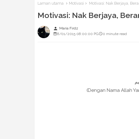
Laman utama
Motivasi
Motivasi: Nak Berjaya, Ber
Motivasi: Nak Berjaya, Bera
person
Maria Firdz
8/01/2015 08:00:00 PG
0 minute read
(Dengan Nama Allah Y