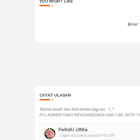
YOU MIGHT LIKE
Error:
CATAT ULASAN
Terima kasih, lain kali komen lagi ea... ^_^
P/s: KOMEN YANG MENGANDUNGI LINK/URL AKTIF TI
PeRdU cINta
1 Ogos 2015 pada 12:55:00 PTG SGT