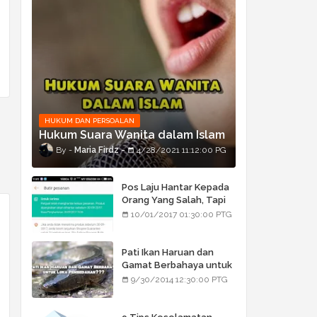
HUKUM DAN PERSOALAN
Hukum Suara Wanita dalam Islam
Maria Firdz
4/28/2021 11:12:00 PG
Pos Laju Hantar Kepada
Orang Yang Salah, Tapi
Orang Tu Pula Terima
10/01/2017 01:30:00 PTG
Bukan Barang Dia
Pati Ikan Haruan dan
Gamat Berbahaya untuk
Luka Pembedahan???
9/30/2014 12:30:00 PTG