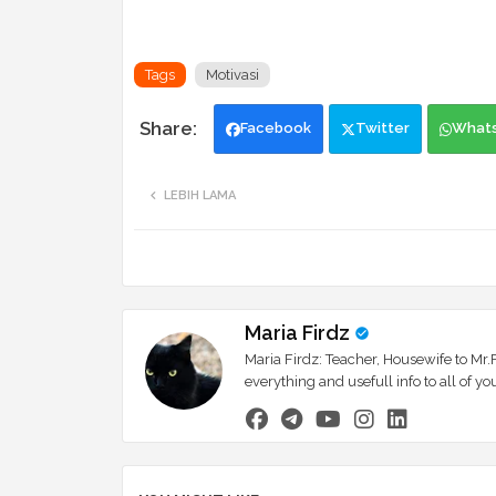
Tags
Motivasi
Facebook
Twitter
What
LEBIH LAMA
Maria Firdz
Maria Firdz: Teacher, Housewife to Mr.F
everything and usefull info to all of