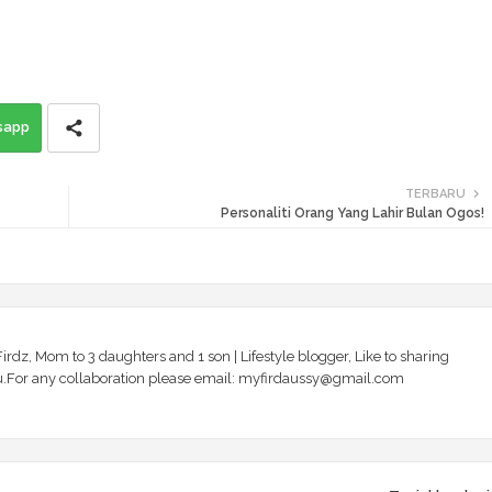
sapp
TERBARU
Personaliti Orang Yang Lahir Bulan Ogos!
irdz, Mom to 3 daughters and 1 son | Lifestyle blogger, Like to sharing
 you.For any collaboration please email: myfirdaussy@gmail.com