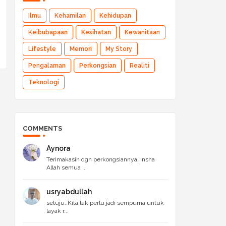
Ilmu
Kehamilan
Kehidupan
Keibubapaan
Kesihatan
Kewanitaan
Lifestyle
Memori
My Story
Pengalaman
Perkongsian
Realiti
Teknologi
COMMENTS
Aynora
Terimakasih dgn perkongsiannya, insha
Allah semua ...
usryabdullah
setuju..Kita tak perlu jadi sempurna untuk
layak r...