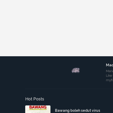
Mad
Mari
Like
myf
Hot Posts
Bawang boleh sedut virus