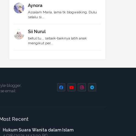
Aynora
Assalam Maria, lama tk blogwalking. Dulu
selalu si...
Sii Nurul
betul tu... sebaik-baiknya latih anak
mengikut per...
tyle blogger,
ase email:
Most Recent
Hukum Suara Wanita dalam Islam
4/28/2021 11:12:00 PG