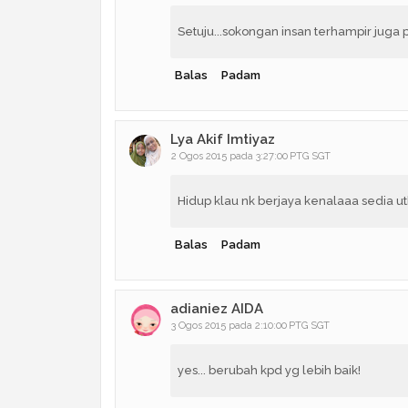
Setuju...sokongan insan terhampir juga p
Balas
Padam
Lya Akif Imtiyaz
2 Ogos 2015 pada 3:27:00 PTG SGT
Hidup klau nk berjaya kenalaaa sedia ut
Balas
Padam
adianiez AIDA
3 Ogos 2015 pada 2:10:00 PTG SGT
yes... berubah kpd yg lebih baik!