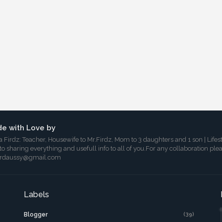
e with Love by
a Firdz: Teacher, Housewife to Mr.Firdz, Mom to 3 daughters and 1 son | Lifes
 to sharing everything and usefull info to all of you.For any collaboration ple
irdaussy@gmail.com
Labels
Blogger
(39)