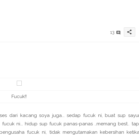
share
13
Fucuk!!
es dari kacang soya juga... sedap fucuk ni, buat sup sayu
cuk ni... hidup sup fucuk panas-panas ..memang best.. tap
la pengusaha fucuk ni, tidak mengutamakan kebersihan ketik