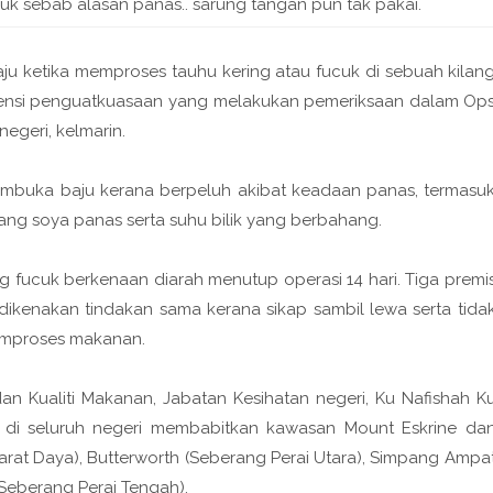
uk sebab alasan panas.. sarung tangan pun tak pakai.
ju ketika memproses tauhu kering atau fucuk di sebuah kilan
gensi penguatkuasaan yang melakukan pemeriksaan dalam Op
negeri, kelmarin.
embuka baju kerana berpeluh akibat keadaan panas, termasu
ng soya panas serta suhu bilik yang berbahang.
 fucuk berkenaan diarah menutup operasi 14 hari. Tiga premi
t dikenakan tindakan sama kerana sikap sambil lewa serta tida
emproses makanan.
 Kualiti Makanan, Jabatan Kesihatan negeri, Ku Nafishah K
an di seluruh negeri membabitkan kawasan Mount Eskrine da
arat Daya), Butterworth (Seberang Perai Utara), Simpang Ampa
(Seberang Perai Tengah).