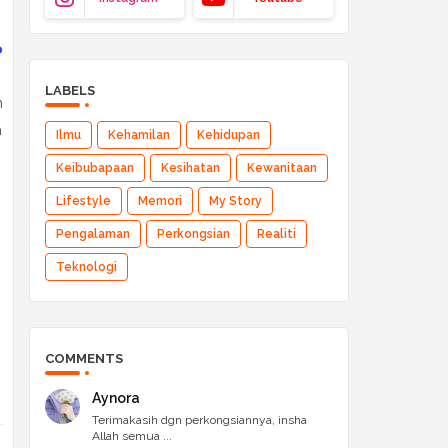
o
LABELS
m
n
Ilmu
Kehamilan
Kehidupan
Keibubapaan
Kesihatan
Kewanitaan
Lifestyle
Memori
My Story
Pengalaman
Perkongsian
Realiti
Teknologi
COMMENTS
Aynora
Terimakasih dgn perkongsiannya, insha
Allah semua ...