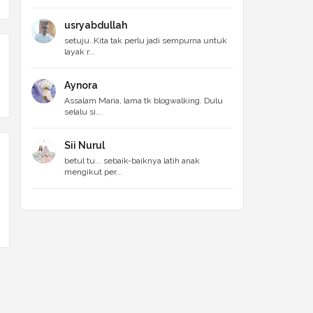
usryabdullah
setuju..Kita tak perlu jadi sempurna untuk
layak r...
Aynora
Assalam Maria, lama tk blogwalking. Dulu
selalu si...
Sii Nurul
betul tu... sebaik-baiknya latih anak
mengikut per...