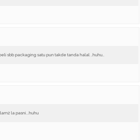
beli sbb packaging satu pun takde tanda halal ..huhu..
alam2 la pasni...huhu