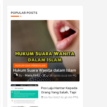
POPULAR POSTS
HUKUM DAN PERSOALAN
Hukum Suara Wanita dalam Islam
Maria Firdz
4/28/2021 11:12:00 PG
Pos Laju Hantar Kepada
Orang Yang Salah, Tapi
Orang Tu Pula Terima
10/01/2017 01:30:00 PTG
Bukan Barang Dia