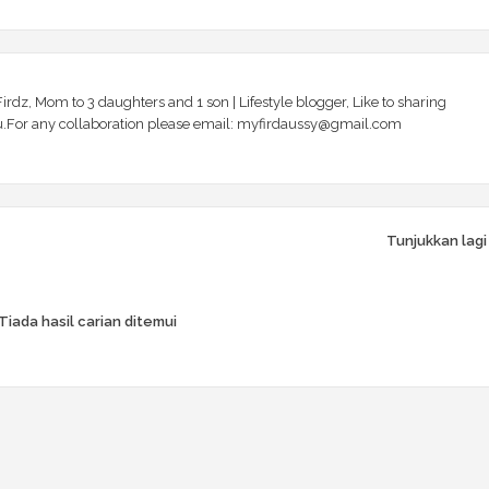
irdz, Mom to 3 daughters and 1 son | Lifestyle blogger, Like to sharing
 you.For any collaboration please email: myfirdaussy@gmail.com
Tunjukkan lagi
Tiada hasil carian ditemui