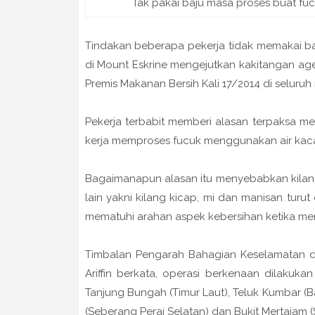
Tak pakai baju masa proses buat fuc
Tindakan beberapa pekerja tidak memakai ba
di Mount Eskrine mengejutkan kakitangan a
Premis Makanan Bersih Kali 17/2014 di seluruh 
Pekerja terbabit memberi alasan terpaksa m
kerja memproses fucuk menggunakan air kaca
Bagaimanapun alasan itu menyebabkan kilang
lain yakni kilang kicap, mi dan manisan turu
mematuhi arahan aspek kebersihan ketika m
Timbalan Pengarah Bahagian Keselamatan dan
Ariffin berkata, operasi berkenaan dilakuk
Tanjung Bungah (Timur Laut), Teluk Kumbar (B
(Seberang Perai Selatan) dan Bukit Mertajam 