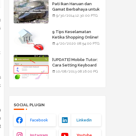
Pati Ikan Haruan dan
Gamat Berbahaya untuk
Luka Pembedahan???
9/30/2014 12:30:00 PTG
g
s
9 Tips Keselamatan
Ketika Shopping Online!
4/20/2020 08:54:00 PTG
k
[UPDATE] Mobile Tutor:
Cara Setting Keyboard
Arab/Jawi
10/08/2013 08:16:00 PG
s
k
SOCIAL PLUGIN
u
n
Facebook
Linkedin
t
Instagram
Youtube