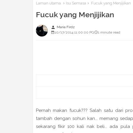
Laman utama
Isu Semasa
Fucuk yang Menjijikan
Fucuk yang Menjijikan
person
Maria Firdz
10/17/2014 11:00:00 PG
1 minute read
Pernah makan fucuk??? Salah satu dari pros
tambah dengan sohun kan... memang sedap fu
sekarang fikir 100 kali nak beli... ada pu