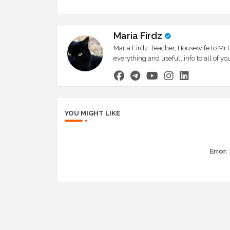
Maria Firdz
Maria Firdz: Teacher, Housewife to Mr.F
everything and usefull info to all of
YOU MIGHT LIKE
Error: