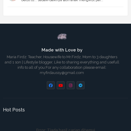
Made with Love by
Maria Firdz: Teacher, Housewife to Mr.Firdz, Mom to 3 daughters
and 1 son | Lifestyle blogger, Like to sharing everything and usefull
info to all of you.For any collaboration please email:
myfirdaussy@gmail.com
Hot Posts
Error:
Tiada hasil carian ditemui