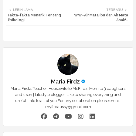
Twi
Wh
LEBIH LAMA
TERBARU
Fakta-fakta Menarik Tentang
WW~Air Mata Ibu dan Air Mata
tte
ats
Psikologi
Anak!~
r
app
Maria Firdz
Maria Firdz: Teacher, Housewife to Mr.Firdz, Mom to 3 daughters
and 1 son | Lifestyle blogger, Like to sharing everything and
usefull info to all of you.For any collaboration please email:
myfirdaussy@gmail.com