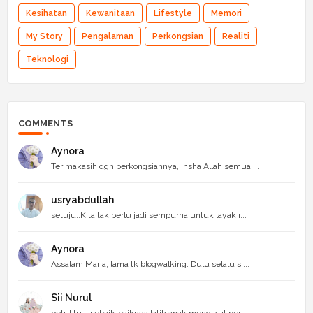
Kesihatan
Kewanitaan
Lifestyle
Memori
My Story
Pengalaman
Perkongsian
Realiti
Teknologi
COMMENTS
Aynora
Terimakasih dgn perkongsiannya, insha Allah semua ...
usryabdullah
setuju..Kita tak perlu jadi sempurna untuk layak r...
Aynora
Assalam Maria, lama tk blogwalking. Dulu selalu si...
Sii Nurul
betul tu... sebaik-baiknya latih anak mengikut per...