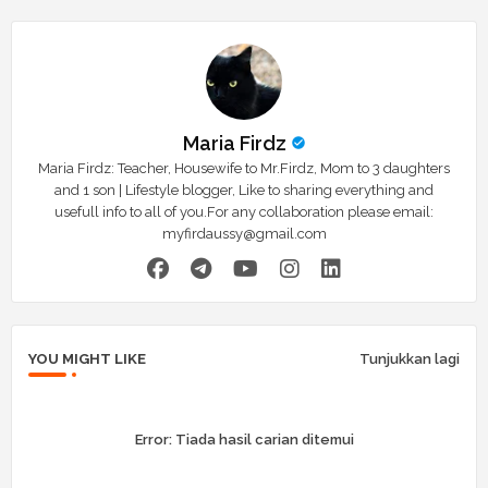
Maria Firdz
Maria Firdz: Teacher, Housewife to Mr.Firdz, Mom to 3 daughters
and 1 son | Lifestyle blogger, Like to sharing everything and
usefull info to all of you.For any collaboration please email:
myfirdaussy@gmail.com
YOU MIGHT LIKE
Tunjukkan lagi
Error:
Tiada hasil carian ditemui