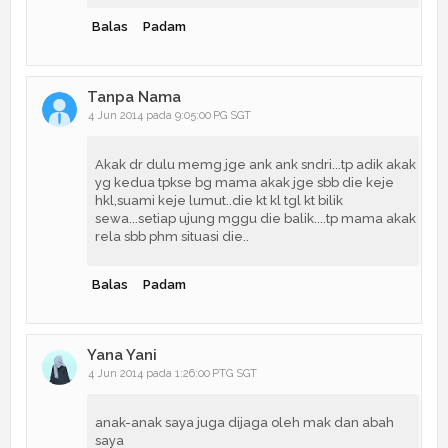
Balas
Padam
Tanpa Nama
4 Jun 2014 pada 9:05:00 PG SGT
Akak dr dulu memg jge ank ank sndri...tp adik akak
yg kedua tpkse bg mama akak jge sbb die keje
hkl,suami keje lumut..die kt kl tgl kt bilik
sewa...setiap ujung mggu die balik....tp mama akak
rela sbb phm situasi die..
Balas
Padam
Yana Yani
4 Jun 2014 pada 1:26:00 PTG SGT
anak-anak saya juga dijaga oleh mak dan abah
saya