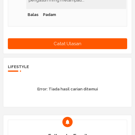
pengasuh mmg melampau...
Balas
Padam
Catat Ulasan
LIFESTYLE
Error:
Tiada hasil carian ditemui