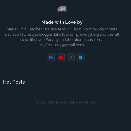
Made with Love by
Maria Firdz: Teacher, Housewife to Mr.Firdz, Mom to 3 daughters
and 1 son | Lifestyle blogger, Like to sharing everything and usefull
info to all of you.For any collaboration please email:
myfirdaussy@gmail.com
Hot Posts
Error:
Tiada hasil carian ditemui