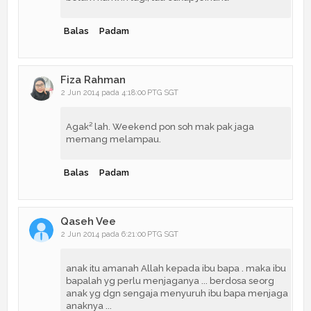
Balas
Padam
Fiza Rahman
2 Jun 2014 pada 4:18:00 PTG SGT
Agak² lah. Weekend pon soh mak pak jaga
memang melampau.
Balas
Padam
Qaseh Vee
2 Jun 2014 pada 6:21:00 PTG SGT
anak itu amanah Allah kepada ibu bapa . maka ibu
bapalah yg perlu menjaganya ... berdosa seorg
anak yg dgn sengaja menyuruh ibu bapa menjaga
anaknya ...