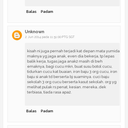
Balas
Padam
Unknown
2 Jun 2014 pada 11:51:00 PTG SGT
kisah ni juga pernah terjadi kat depan mata yumida
maknya yg jaga anak, even dia bekerja, tp lepas
balik kerja, tugas jaga anak2 masih di bwh
emaknya, bagi cucu mkn, buat susu botol cucu,
tidurkan cucu kat buaian, iron baju 3 org cucu, iron
baju si anak td berserta bj suaminya. cuci baju
sekolah 3 org cucu berserta kasut sekolah. org yg
melihat pulak rs penat, kesian. mereka..dek
terbiasa, tiada rasa apa2.
Balas
Padam