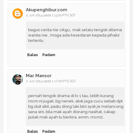
Akupenghibur.com
2 Jun 2014 pada 1:13:00 PTG SGT
bagus cerita nie cikgu.. mak selalu tengok dilema
wanita nie.. moga ada kesedaran kepada pihak2
tertentu
Balas
Padam
Mar Mansor
2 Jun 2014 pada 1:17:00 PTG SGT
pernah tengok drama di tv 1 tau..lebih kurang
mcm ni jugak..bg nenek, atok jaga cucu sebab dpt
bg duit sikit..pastu diorg laki bini syok je melancong
sana sini..bila mak ayah diorang nasihat, cakap
pulak mak ayah tu berkira..emm..mcm2..
Balas
Padam