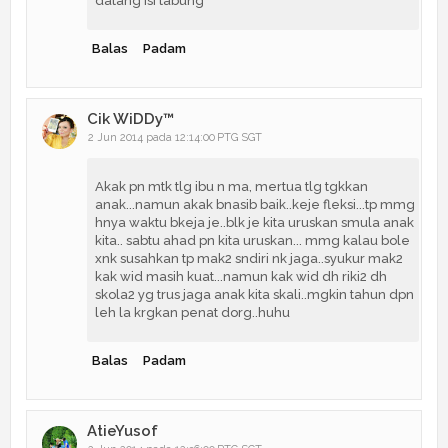
datang isi tabung
Balas
Padam
Cik WiDDy™
2 Jun 2014 pada 12:14:00 PTG SGT
Akak pn mtk tlg ibu n ma, mertua tlg tgkkan
anak...namun akak bnasib baik..keje fleksi...tp mmg
hnya waktu bkeja je..blk je kita uruskan smula anak
kita.. sabtu ahad pn kita uruskan... mmg kalau bole
xnk susahkan tp mak2 sndiri nk jaga..syukur mak2
kak wid masih kuat...namun kak wid dh riki2 dh
skola2 yg trus jaga anak kita skali..mgkin tahun dpn
leh la krgkan penat dorg..huhu
Balas
Padam
AtieYusof