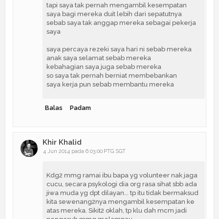
tapi saya tak pernah mengambil kesempatan
saya bagi mereka duit lebih dari sepatutnya
sebab saya tak anggap mereka sebagai pekerja
saya
saya percaya rezeki saya hari ni sebab mereka
anak saya selamat sebab mereka
kebahagian saya juga sebab mereka
so saya tak pernah berniat membebankan
saya kerja pun sebab membantu mereka
Balas
Padam
Khir Khalid
4 Jun 2014 pada 6:03:00 PTG SGT
Kdg2 mmg ramai ibu bapa yg volunteer nak jaga
cucu, secara psykologi dia org rasa sihat sbb ada
jiwa muda yg dpt dilayan... tp itu tidak bermaksud
kita sewenang2nya mengambil kesempatan ke
atas mereka. Sikit2 oklah, tp klu dah mcm jadi