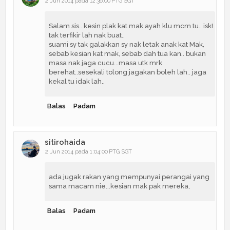
2 Jun 2014 pada 12:36:00 PTG SGT
Salam sis.. kesin plak kat mak ayah klu mcm tu.. isk!
tak terfikir lah nak buat..
suami sy tak galakkan sy nak letak anak kat Mak,
sebab kesian kat mak, sebab dah tua kan.. bukan
masa nak jaga cucu...masa utk mrk
berehat..sesekali tolong jagakan boleh lah.. jaga
kekal tu idak lah..
Balas
Padam
sitirohaida
2 Jun 2014 pada 1:04:00 PTG SGT
ada jugak rakan yang mempunyai perangai yang
sama macam nie...kesian mak pak mereka,
Balas
Padam