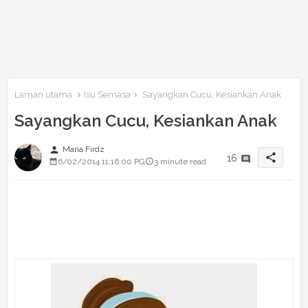
Laman utama
Isu Semasa
Sayangkan Cucu, Kesiankan Anak
Sayangkan Cucu, Kesiankan Anak
person
Maria Firdz
share
16
6/02/2014 11:16:00 PG
3 minute read