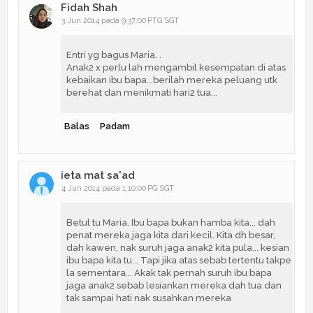
Fidah Shah
3 Jun 2014 pada 9:37:00 PTG SGT
Entri yg bagus Maria. .
Anak2 x perlu lah mengambil kesempatan di atas
kebaikan ibu bapa...berilah mereka peluang utk
berehat dan menikmati hari2 tua...
Balas
Padam
ieta mat sa'ad
4 Jun 2014 pada 1:10:00 PG SGT
Betul tu Maria. Ibu bapa bukan hamba kita... dah
penat mereka jaga kita dari kecil. Kita dh besar,
dah kawen, nak suruh jaga anak2 kita pula... kesian
ibu bapa kita tu... Tapi jika atas sebab tertentu takpe
la sementara... Akak tak pernah suruh ibu bapa
jaga anak2 sebab lesiankan mereka dah tua dan
tak sampai hati nak susahkan mereka