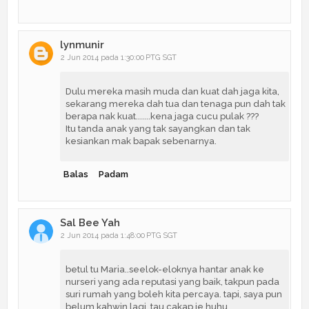
lynmunir
2 Jun 2014 pada 1:30:00 PTG SGT
Dulu mereka masih muda dan kuat dah jaga kita,
sekarang mereka dah tua dan tenaga pun dah tak
berapa nak kuat.......kena jaga cucu pulak ???
Itu tanda anak yang tak sayangkan dan tak
kesiankan mak bapak sebenarnya.
Balas
Padam
Sal Bee Yah
2 Jun 2014 pada 1:48:00 PTG SGT
betul tu Maria..seelok-eloknya hantar anak ke
nurseri yang ada reputasi yang baik, takpun pada
suri rumah yang boleh kita percaya. tapi, saya pun
belum kahwin lagi, tau cakap je.huhu