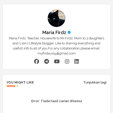
Maria Firdz
Maria Firdz: Teacher, Housewife to Mr.Firdz, Mom to 3 daughters
and 1 son | Lifestyle blogger, Like to sharing everything and
usefull info to all of you.For any collaboration please email:
myfirdaussy@gmail.com
YOU MIGHT LIKE
Tunjukkan lagi
Error:
Tiada hasil carian ditemui