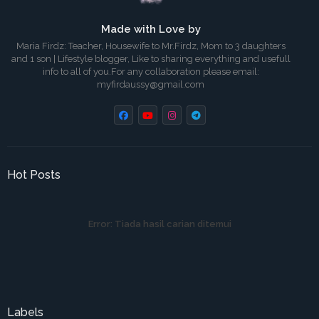
Made with Love by
Maria Firdz: Teacher, Housewife to Mr.Firdz, Mom to 3 daughters
and 1 son | Lifestyle blogger, Like to sharing everything and usefull
info to all of you.For any collaboration please email:
myfirdaussy@gmail.com
Hot Posts
Error:
Tiada hasil carian ditemui
Labels