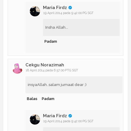
Maria Firdz
19 April 2014 pada 9:42:00 PG SGT
Insha Allah...
Padam
Cekgu Norazimah
18 April 2014 pada 6:57:00 PTG SGT
insyaAllah..salam jumaat dear ;)
Balas
Padam
Maria Firdz
19 April 2014 pada 9:42:00 PG SGT