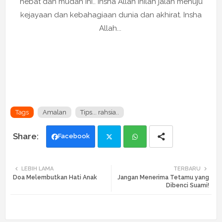
hebat dan mudah ini.. Insha Allah inilah jalan menuju
kejayaan dan kebahagiaan dunia dan akhirat. Insha
Allah...
Tags
Amalan
Tips... rahsia..
Facebook
Twi
Wh
LEBIH LAMA
TERBARU
Doa Melembutkan Hati Anak
Jangan Menerima Tetamu yang
tte
ats
Dibenci Suami!
r
app