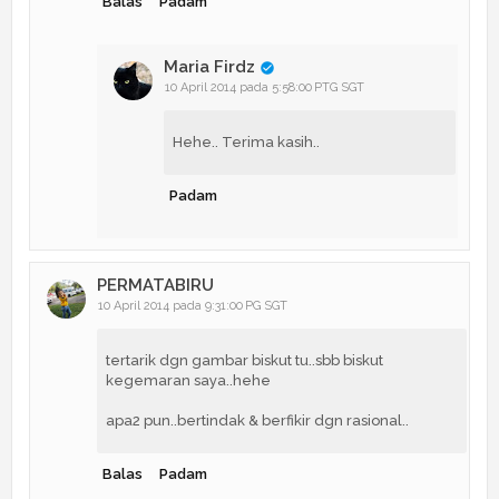
Balas
Padam
Maria Firdz
10 April 2014 pada 5:58:00 PTG SGT
Hehe.. Terima kasih..
Padam
PERMATABIRU
10 April 2014 pada 9:31:00 PG SGT
tertarik dgn gambar biskut tu..sbb biskut
kegemaran saya..hehe
apa2 pun..bertindak & berfikir dgn rasional..
Balas
Padam