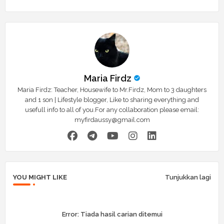
Maria Firdz
Maria Firdz: Teacher, Housewife to Mr.Firdz, Mom to 3 daughters
and 1 son | Lifestyle blogger, Like to sharing everything and
usefull info to all of you.For any collaboration please email:
myfirdaussy@gmail.com
YOU MIGHT LIKE
Tunjukkan lagi
Error:
Tiada hasil carian ditemui