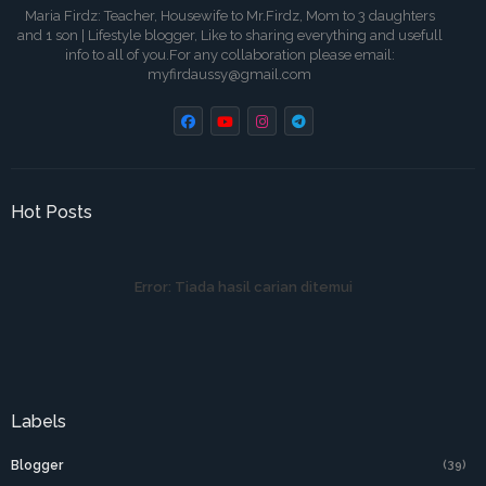
Maria Firdz: Teacher, Housewife to Mr.Firdz, Mom to 3 daughters
and 1 son | Lifestyle blogger, Like to sharing everything and usefull
info to all of you.For any collaboration please email:
myfirdaussy@gmail.com
Hot Posts
Error:
Tiada hasil carian ditemui
Labels
Blogger
(39)