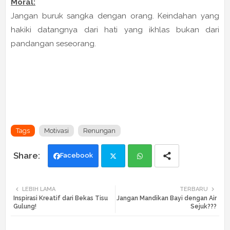
Moral:
Jangan buruk sangka dengan orang. Keindahan yang
hakiki datangnya dari hati yang ikhlas bukan dari
pandangan seseorang.
Tags
Motivasi
Renungan
Facebook
Twi
Wh
LEBIH LAMA
TERBARU
Inspirasi Kreatif dari Bekas Tisu
Jangan Mandikan Bayi dengan Air
tte
ats
Gulung!
Sejuk???
r
app