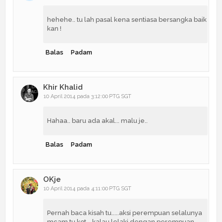
hehehe.. tu lah pasal kena sentiasa bersangka baik
kan !
Balas
Padam
Khir Khalid
10 April 2014 pada 3:12:00 PTG SGT
Hahaa.. baru ada akal... malu je..
Balas
Padam
OKje
10 April 2014 pada 4:11:00 PTG SGT
Pernah baca kisah tu.....aksi perempuan selalunya
mcam tu kot....kalau lelaki dengan perempuan