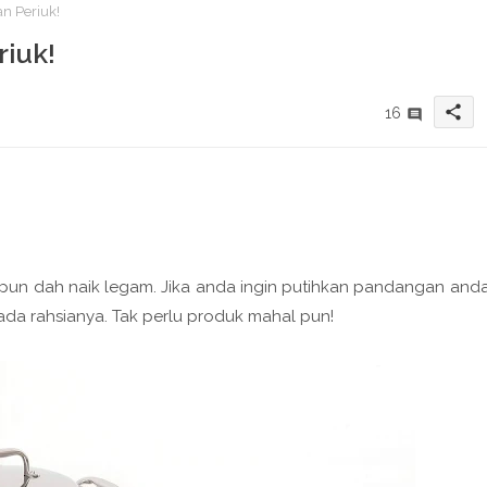
an Periuk!
riuk!
share
16
li pun dah naik legam. Jika anda ingin putihkan pandangan and
 ada rahsianya. Tak perlu produk mahal pun!