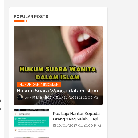
POPULAR POSTS
HUKUM DAN PERSOALAN
Hukum Suara Wanita dalam Islam
Maria Firdz
4/28/2021 11:12:00 PG
n
n
Pos Laju Hantar Kepada
Orang Yang Salah, Tapi
Orang Tu Pula Terima
10/01/2017 01:30:00 PTG
Bukan Barang Dia