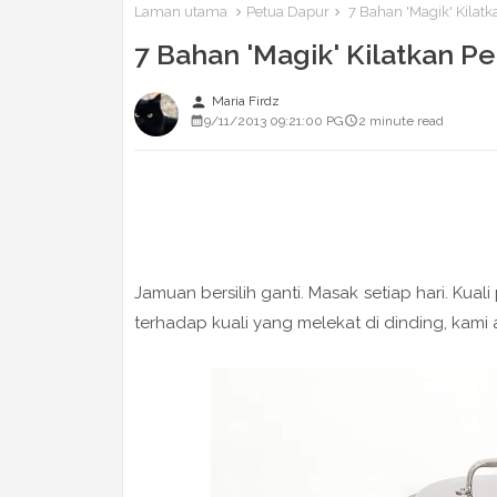
Laman utama
Petua Dapur
7 Bahan 'Magik' Kilatk
7 Bahan 'Magik' Kilatkan Pe
person
Maria Firdz
9/11/2013 09:21:00 PG
2 minute read
Jamuan bersilih ganti. Masak setiap hari. Kua
terhadap kuali yang melekat di dinding, kami