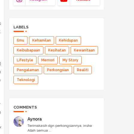
s
LABELS
,
Ilmu
Kehamilan
Kehidupan
Keibubapaan
Kesihatan
Kewanitaan
Lifestyle
Memori
My Story
t
Pengalaman
Perkongsian
Realiti
n
h
Teknologi
r
COMMENTS
h
Aynora
Terimakasih dgn perkongsiannya, insha
f
Allah semua ...