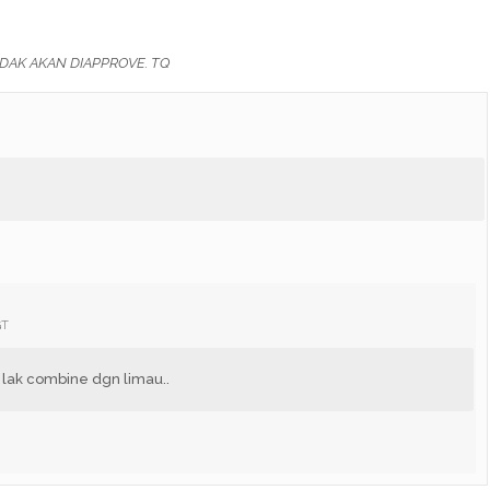
DAK AKAN DIAPPROVE. TQ
GT
 lak combine dgn limau..