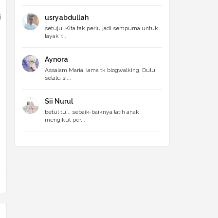
i
usryabdullah
setuju..Kita tak perlu jadi sempurna untuk
layak r...
Aynora
Assalam Maria, lama tk blogwalking. Dulu
selalu si...
Sii Nurul
betul tu... sebaik-baiknya latih anak
mengikut per...