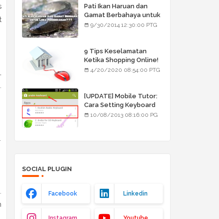
s
Pati Ikan Haruan dan
Gamat Berbahaya untuk
t
Luka Pembedahan???
9/30/2014 12:30:00 PTG
9 Tips Keselamatan
Ketika Shopping Online!
4/20/2020 08:54:00 PTG
,
.
[UPDATE] Mobile Tutor:
Cara Setting Keyboard
Arab/Jawi
10/08/2013 08:16:00 PG
.
SOCIAL PLUGIN
.
Facebook
Linkedin
n
Instagram
Youtube