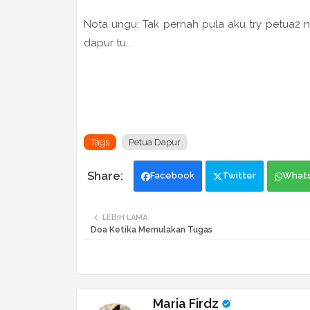
Nota ungu: Tak pernah pula aku try petua2 nih
dapur tu...
Tags
Petua Dapur
Facebook
Twitter
What
LEBIH LAMA
Doa Ketika Memulakan Tugas
Maria Firdz