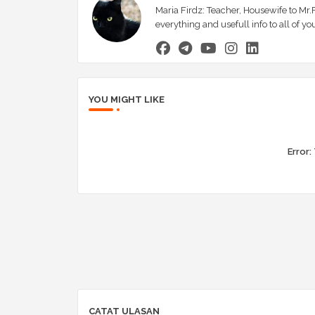
Maria Firdz: Teacher, Housewife to Mr.F
everything and usefull info to all of
YOU MIGHT LIKE
Error:
CATAT ULASAN