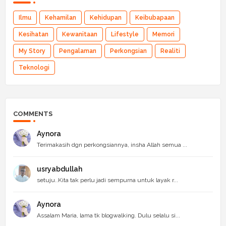
Ilmu
Kehamilan
Kehidupan
Keibubapaan
Kesihatan
Kewanitaan
Lifestyle
Memori
My Story
Pengalaman
Perkongsian
Realiti
Teknologi
COMMENTS
Aynora
Terimakasih dgn perkongsiannya, insha Allah semua ...
usryabdullah
setuju..Kita tak perlu jadi sempurna untuk layak r...
Aynora
Assalam Maria, lama tk blogwalking. Dulu selalu si...