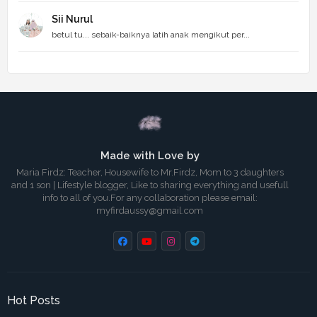
Sii Nurul
betul tu... sebaik-baiknya latih anak mengikut per...
Made with Love by
Maria Firdz: Teacher, Housewife to Mr.Firdz, Mom to 3 daughters
and 1 son | Lifestyle blogger, Like to sharing everything and usefull
info to all of you.For any collaboration please email:
myfirdaussy@gmail.com
Hot Posts