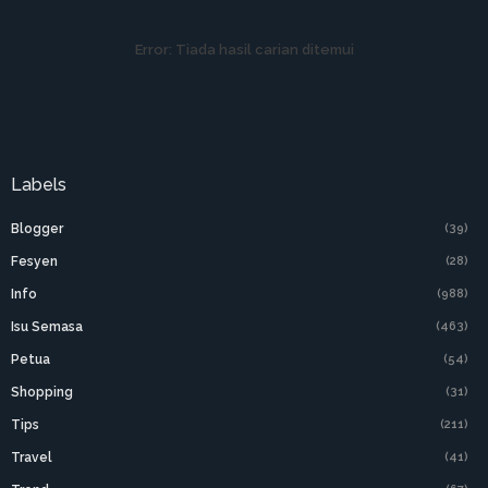
Error:
Tiada hasil carian ditemui
Labels
Blogger
(39)
Fesyen
(28)
Info
(988)
Isu Semasa
(463)
Petua
(54)
Shopping
(31)
Tips
(211)
Travel
(41)