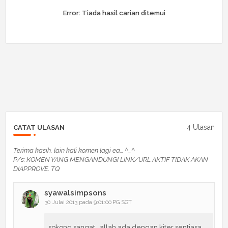
Error:
Tiada hasil carian ditemui
4 Ulasan
CATAT ULASAN
Terima kasih, lain kali komen lagi ea... ^_^
P/s: KOMEN YANG MENGANDUNGI LINK/URL AKTIF TIDAK AKAN
DIAPPROVE. TQ
syawalsimpsons
30 Julai 2013 pada 9:01:00 PG SGT
sokong sangat...allah ada dengan kiter sentiasa