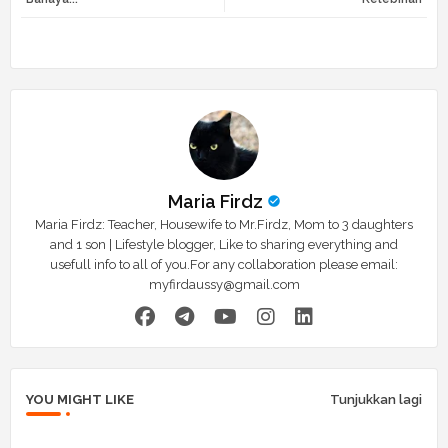
r
app
Maria Firdz
Maria Firdz: Teacher, Housewife to Mr.Firdz, Mom to 3 daughters
and 1 son | Lifestyle blogger, Like to sharing everything and
usefull info to all of you.For any collaboration please email:
myfirdaussy@gmail.com
YOU MIGHT LIKE
Tunjukkan lagi