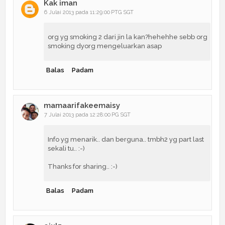
Kak iman
6 Julai 2013 pada 11:29:00 PTG SGT
org yg smoking 2 dari jin la kan?hehehhe sebb org
smoking dyorg mengeluarkan asap
Balas
Padam
mamaarifakeemaisy
7 Julai 2013 pada 12:28:00 PG SGT
Info yg menarik.. dan berguna.. tmbh2 yg part last
sekali tu.. :-)
Thanks for sharing.. :-)
Balas
Padam