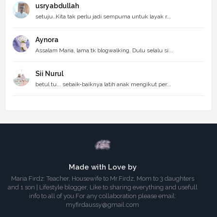
usryabdullah
setuju..Kita tak perlu jadi sempurna untuk layak r...
Aynora
Assalam Maria, lama tk blogwalking. Dulu selalu si...
Sii Nurul
betul tu... sebaik-baiknya latih anak mengikut per...
Made with Love by
Maria Firdz: Teacher, Housewife to Mr.Firdz, Mom to 3 daughters
and 1 son | Lifestyle blogger, Like to sharing everything and usefull
info to all of you.For any collaboration please email:
myfirdaussy@gmail.com