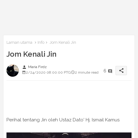
Laman utama
Info
Jom Kenali Jin
Jom Kenali Jin
person
Maria Firdz
share
6
2/24/2020 08:00:00 PTG
2 minute read
Perihal tentang Jin oleh Ustaz Dato' Hj. Ismail Kamus