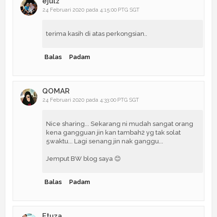
ejulz
24 Februari 2020 pada 4:15:00 PTG SGT
terima kasih di atas perkongsian..
Balas
Padam
QOMAR
24 Februari 2020 pada 4:33:00 PTG SGT
Nice sharing... Sekarang ni mudah sangat orang
kena gangguan jin kan tambah2 yg tak solat
5waktu... Lagi senang jin nak ganggu...
Jemput BW blog saya 😊
Balas
Padam
Etuza