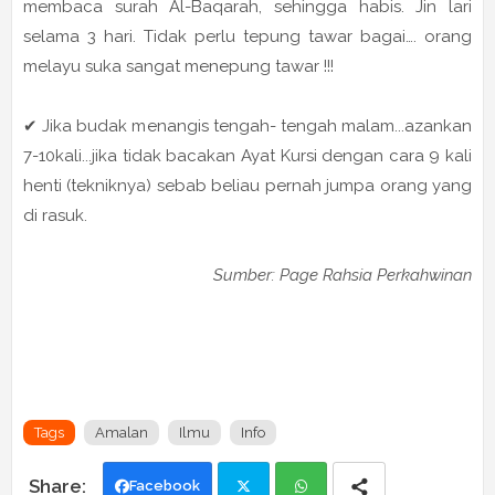
membaca surah Al-Baqarah, sehingga habis. Jin lari
selama 3 hari. Tidak perlu tepung tawar bagai…. orang
melayu suka sangat menepung tawar !!!
✔ Jika budak menangis tengah- tengah malam...azankan
7-10kali...jika tidak bacakan Ayat Kursi dengan cara 9 kali
henti (tekniknya) sebab beliau pernah jumpa orang yang
di rasuk.
Sumber: Page Rahsia Perkahwinan
Tags
Amalan
Ilmu
Info
Facebook