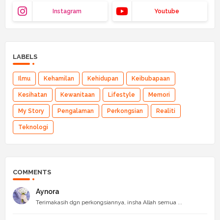
Instagram
Youtube
LABELS
Ilmu
Kehamilan
Kehidupan
Keibubapaan
Kesihatan
Kewanitaan
Lifestyle
Memori
My Story
Pengalaman
Perkongsian
Realiti
Teknologi
COMMENTS
Aynora
Terimakasih dgn perkongsiannya, insha Allah semua ...