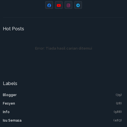
Hot Posts
Error:
Tiada hasil carian ditemui
Labels
Blogger
(39)
Fesyen
(28)
Info
(988)
Isu Semasa
(463)