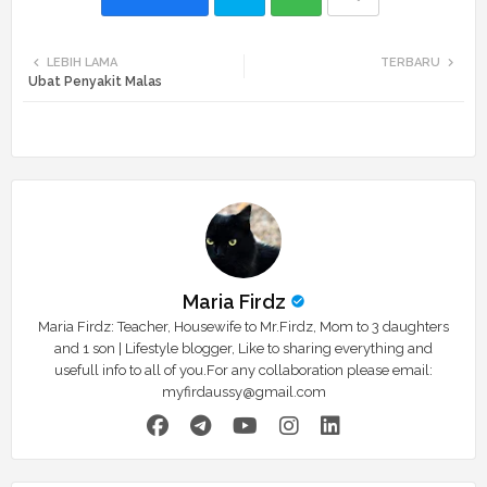
Twi
Wh
LEBIH LAMA
TERBARU
Ubat Penyakit Malas
tte
ats
r
app
Maria Firdz
Maria Firdz: Teacher, Housewife to Mr.Firdz, Mom to 3 daughters
and 1 son | Lifestyle blogger, Like to sharing everything and
usefull info to all of you.For any collaboration please email:
myfirdaussy@gmail.com