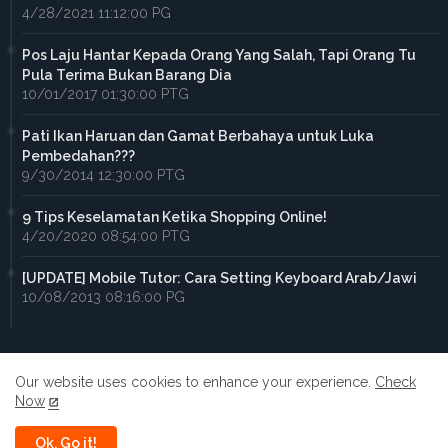
4/28/2021 11:12:00 PG
Pos Laju Hantar Kepada Orang Yang Salah, Tapi Orang Tu
Pula Terima Bukan Barang Dia
10/01/2017 01:30:00 PTG
Pati Ikan Haruan dan Gamat Berbahaya untuk Luka
Pembedahan???
9/30/2014 12:30:00 PTG
9 Tips Keselamatan Ketika Shopping Online!
4/20/2020 08:54:00 PTG
[UPDATE] Mobile Tutor: Cara Setting Keyboard Arab/Jawi
10/08/2013 08:16:00 PG
Our website uses cookies to enhance your experience.
Check
Now
Home
About
Contact us
Privacy Policy
Ok, Go it!