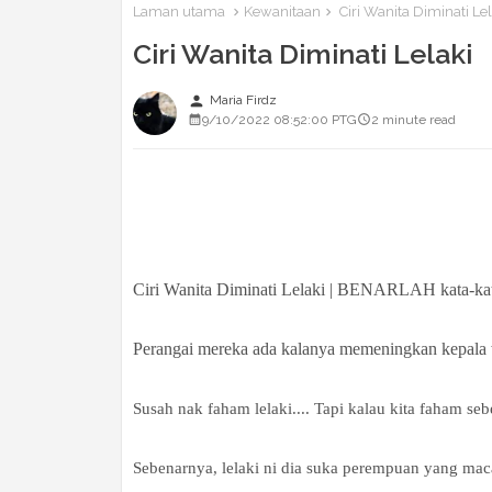
Laman utama
Kewanitaan
Ciri Wanita Diminati Lel
Ciri Wanita Diminati Lelaki
person
Maria Firdz
9/10/2022 08:52:00 PTG
2 minute read
Ciri Wanita Diminati Lelaki | BENARLAH kata-kat
Perangai mereka ada kalanya memeningkan kepala 
Susah nak faham lelaki.... Tapi kalau kita faham se
Sebenarnya, lelaki ni dia suka perempuan yang ma