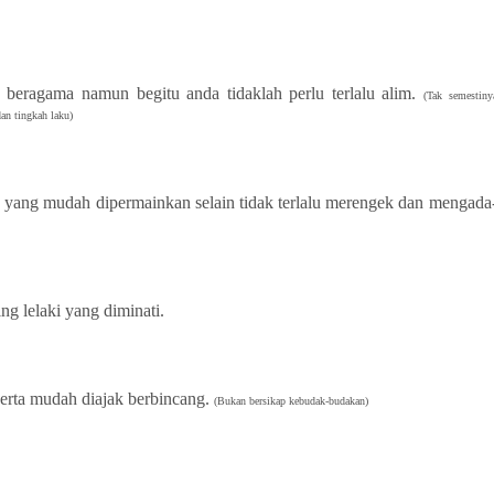
 beragama namun begitu anda tidaklah perlu terlalu alim.
(Tak semestiny
an tingkah laku)
yang mudah dipermainkan selain tidak terlalu merengek dan mengada
g lelaki yang diminati.
erta mudah diajak berbincang.
(Bukan bersikap kebudak-budakan)