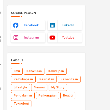
a
SOCIAL PLUGIN
Facebook
Linkedin
a
Instagram
Youtube
i
LABELS
e
Ilmu
Kehamilan
Kehidupan
Keibubapaan
Kesihatan
Kewanitaan
Lifestyle
Memori
My Story
i
Pengalaman
Perkongsian
Realiti
Teknologi