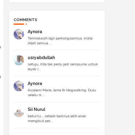
COMMENTS
Aynora
Terimakasih dgn perkongsiannya, insha
Allah semua ...
p
usryabdullah
setuju..Kita tak perlu jadi sempurna untuk
layak r...
n
Aynora
Assalam Maria, lama tk blogwalking. Dulu
selalu si...
Sii Nurul
betul tu... sebaik-baiknya latih anak
mengikut per...