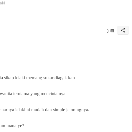
aki
share
3
a sikap lelaki memang sukar diagak kan.
wanita terutama yang mencintainya.
benarnya lelaki ni mudah dan simple je orangnya.
cam mana ye?