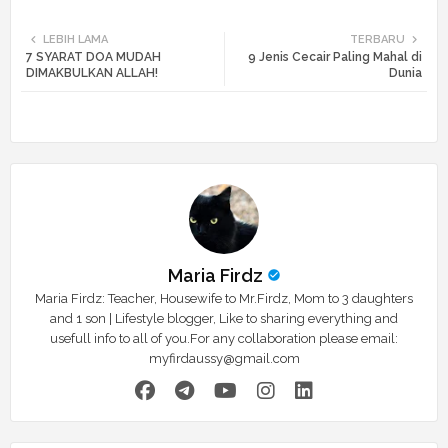
Twi
Wh
LEBIH LAMA
TERBARU
7 SYARAT DOA MUDAH
9 Jenis Cecair Paling Mahal di
tte
ats
DIMAKBULKAN ALLAH!
Dunia
r
app
Maria Firdz
Maria Firdz: Teacher, Housewife to Mr.Firdz, Mom to 3 daughters
and 1 son | Lifestyle blogger, Like to sharing everything and
usefull info to all of you.For any collaboration please email:
myfirdaussy@gmail.com