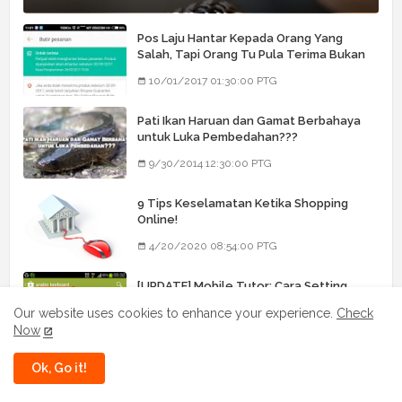
Pos Laju Hantar Kepada Orang Yang
Salah, Tapi Orang Tu Pula Terima Bukan
Barang Dia
10/01/2017 01:30:00 PTG
Pati Ikan Haruan dan Gamat Berbahaya
untuk Luka Pembedahan???
9/30/2014 12:30:00 PTG
9 Tips Keselamatan Ketika Shopping
Online!
4/20/2020 08:54:00 PTG
[UPDATE] Mobile Tutor: Cara Setting
Keyboard Arab/Jawi
Our website uses cookies to enhance your experience.
Check
10/08/2013 08:16:00 PG
Now
Ok, Go it!