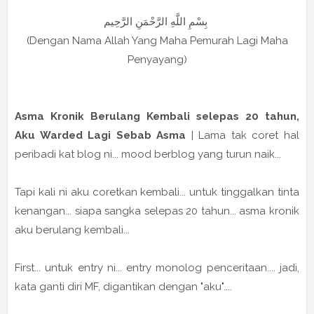
بِسْمِ اللَّهِ الرَّحْمَنِ الرَّحِيم
(Dengan Nama Allah Yang Maha Pemurah Lagi Maha
Penyayang)
Asma Kronik Berulang Kembali selepas 20 tahun,
Aku Warded Lagi Sebab Asma
| Lama tak coret hal
peribadi kat blog ni... mood berblog yang turun naik...
Tapi kali ni aku coretkan kembali... untuk tinggalkan tinta
kenangan... siapa sangka selepas 20 tahun... asma kronik
aku berulang kembali...
First... untuk entry ni... entry monolog penceritaan.... jadi,
kata ganti diri MF, digantikan dengan "aku"....