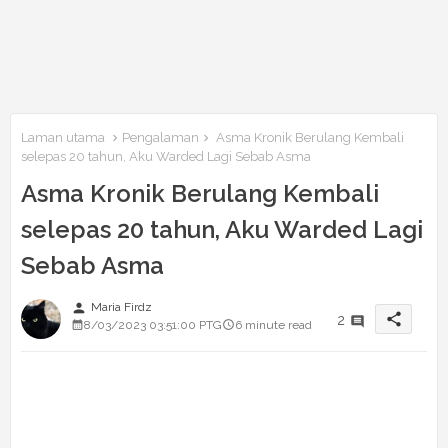
Laman utama
Pengalaman
Asma Kronik Berulang Kembali
selepas 20 tahun, Aku Warded Lagi Sebab Asma
Asma Kronik Berulang Kembali
selepas 20 tahun, Aku Warded Lagi
Sebab Asma
person
Maria Firdz
share
2
8/03/2023 03:51:00 PTG
6 minute read