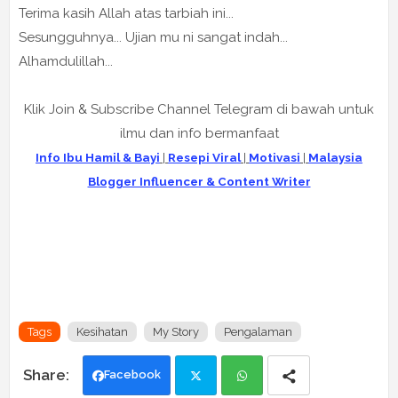
Terima kasih Allah atas tarbiah ini...
Sesungguhnya... Ujian mu ni sangat indah...
Alhamdulillah...
Klik Join & Subscribe Channel Telegram di bawah untuk
ilmu dan info bermanfaat
Info Ibu Hamil & Bayi
|
Resepi Viral
|
Motivasi
|
Malaysia
Blogger Influencer & Content Writer
Tags
Kesihatan
My Story
Pengalaman
Facebook