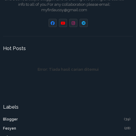
info to all of you.For any collaboration please email:
myfirdaussy@gmail.com
Hot Posts
Error:
Tiada hasil carian ditemui
Labels
Blogger
(39)
Fesyen
(28)