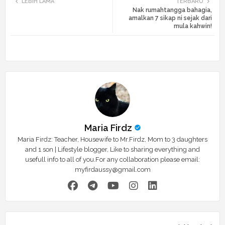
LEBIH LAMA
TERBARU
Nak rumahtangga bahagia,
tte
ats
amalkan 7 sikap ni sejak dari
mula kahwin!
r
app
Maria Firdz
Maria Firdz: Teacher, Housewife to Mr.Firdz, Mom to 3 daughters
and 1 son | Lifestyle blogger, Like to sharing everything and
usefull info to all of you.For any collaboration please email:
myfirdaussy@gmail.com