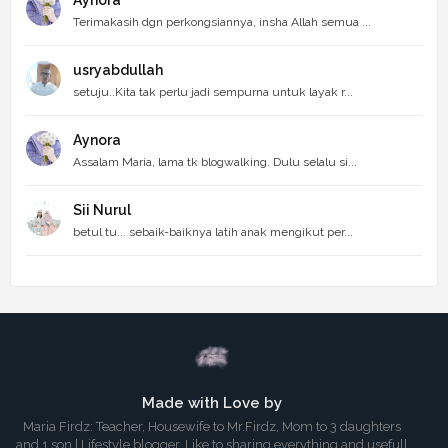
Aynora
Terimakasih dgn perkongsiannya, insha Allah semua ...
usryabdullah
setuju..Kita tak perlu jadi sempurna untuk layak r...
Aynora
Assalam Maria, lama tk blogwalking. Dulu selalu si...
Sii Nurul
betul tu... sebaik-baiknya latih anak mengikut per...
Made with Love by
Maria Firdz: Teacher, Housewife to Mr.Firdz, Mom to 3 daughters
and 1 son | Lifestyle blogger, Like to sharing everything and usefull