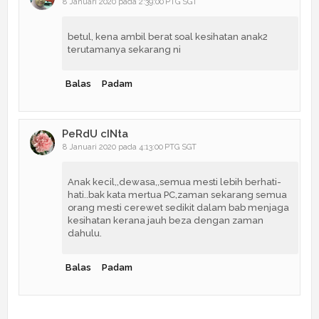
8 Januari 2020 pada 2:39:00 PTG SGT
betul, kena ambil berat soal kesihatan anak2
terutamanya sekarang ni
Balas
Padam
PeRdU cINta
8 Januari 2020 pada 4:13:00 PTG SGT
Anak kecil,,dewasa,,semua mesti lebih berhati-
hati..bak kata mertua PC,zaman sekarang semua
orang mesti cerewet sedikit dalam bab menjaga
kesihatan kerana jauh beza dengan zaman
dahulu.
Balas
Padam