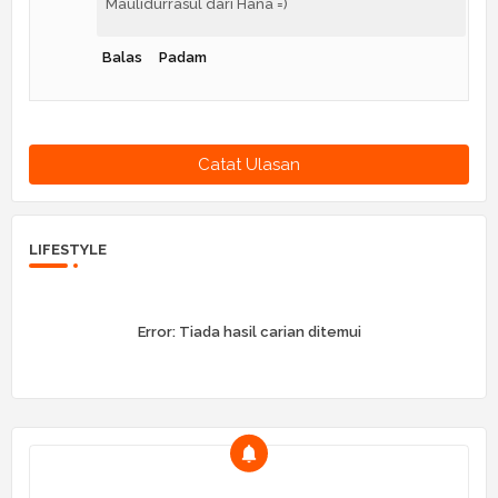
Maulidurrasul dari Hana =)
Balas
Padam
Catat Ulasan
LIFESTYLE
Error:
Tiada hasil carian ditemui