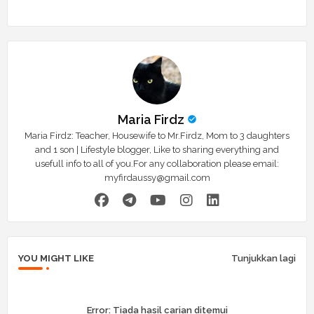
Maria Firdz
Maria Firdz: Teacher, Housewife to Mr.Firdz, Mom to 3 daughters
and 1 son | Lifestyle blogger, Like to sharing everything and
usefull info to all of you.For any collaboration please email:
myfirdaussy@gmail.com
YOU MIGHT LIKE
Tunjukkan lagi
Error:
Tiada hasil carian ditemui