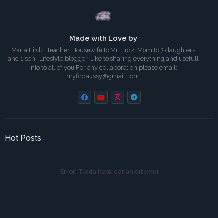
Made with Love by
Maria Firdz: Teacher, Housewife to Mr.Firdz, Mom to 3 daughters
and 1 son | Lifestyle blogger, Like to sharing everything and usefull
info to all of you.For any collaboration please email:
myfirdaussy@gmail.com
Hot Posts
Error:
Tiada hasil carian ditemui