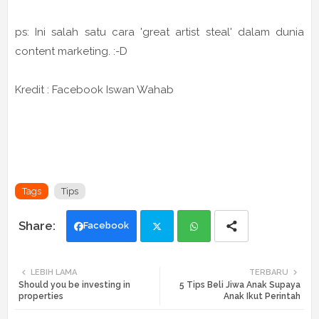
ps: Ini salah satu cara 'great artist steal' dalam dunia
content marketing. :-D
Kredit : Facebook Iswan Wahab
Tags
Tips
Facebook
Twi
Wh
LEBIH LAMA
TERBARU
Should you be investing in
5 Tips Beli Jiwa Anak Supaya
tte
ats
properties
Anak Ikut Perintah
r
app