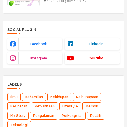
10/08/2013 08:16:00 PG
SOCIAL PLUGIN
Facebook
Linkedin
Instagram
Youtube
LABELS
Ilmu
Kehamilan
Kehidupan
Keibubapaan
Kesihatan
Kewanitaan
Lifestyle
Memori
My Story
Pengalaman
Perkongsian
Realiti
Teknologi