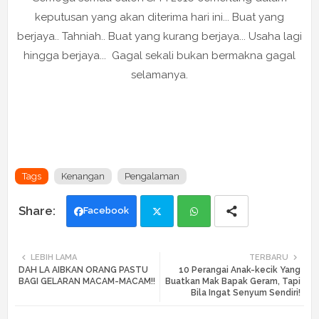
keputusan yang akan diterima hari ini... Buat yang
berjaya.. Tahniah.. Buat yang kurang berjaya... Usaha lagi
hingga berjaya... Gagal sekali bukan bermakna gagal
selamanya.
Tags
Kenangan
Pengalaman
Facebook
Twi
Wh
LEBIH LAMA
TERBARU
DAH LA AIBKAN ORANG PASTU
10 Perangai Anak-kecik Yang
tte
ats
BAGI GELARAN MACAM-MACAM!!
Buatkan Mak Bapak Geram, Tapi
Bila Ingat Senyum Sendiri!
r
app