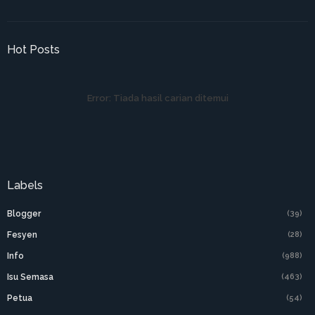
Hot Posts
Error:
Tiada hasil carian ditemui
Labels
Blogger
(39)
Fesyen
(28)
Info
(988)
Isu Semasa
(463)
Petua
(54)