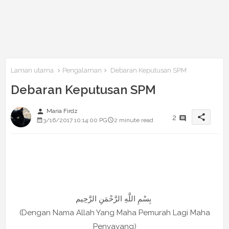
Laman utama
Pengalaman
Debaran Keputusan SPM
Debaran Keputusan SPM
person
Maria Firdz
share
2
3/16/2017 10:14:00 PG
2 minute read
بِسْمِ اللَّهِ الرَّحْمَنِ الرَّحِيم
(Dengan Nama Allah Yang Maha Pemurah Lagi Maha
Penyayang)