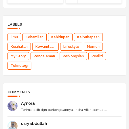
LABELS
Ilmu
Kehamilan
Kehidupan
Keibubapaan
Kesihatan
Kewanitaan
Lifestyle
Memori
My Story
Pengalaman
Perkongsian
Realiti
Teknologi
COMMENTS
Aynora
Terimakasih dgn perkongsiannya, insha Allah semua ...
usryabdullah