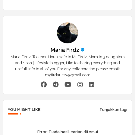
Maria Firdz
Maria Firdz: Teacher, Housewife to Mr.Firdz, Mom to 3 daughters
and 1 son | Lifestyle blogger, Like to sharing everything and
usefull info to all of you.For any collaboration please email:
myfirdaussy@gmail.com
YOU MIGHT LIKE
Tunjukkan lagi
Error:
Tiada hasil carian ditemui