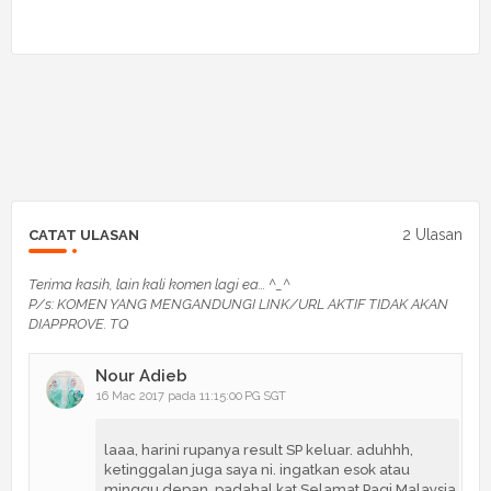
2 Ulasan
CATAT ULASAN
Terima kasih, lain kali komen lagi ea... ^_^
P/s: KOMEN YANG MENGANDUNGI LINK/URL AKTIF TIDAK AKAN
DIAPPROVE. TQ
Nour Adieb
16 Mac 2017 pada 11:15:00 PG SGT
laaa, harini rupanya result SP keluar. aduhhh,
ketinggalan juga saya ni. ingatkan esok atau
minggu depan. padahal kat Selamat Pagi Malaysia