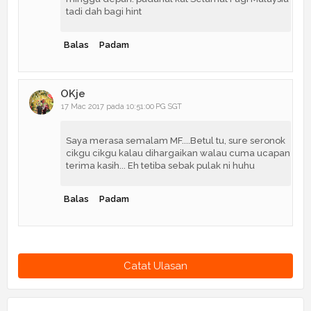
tadi dah bagi hint
Balas
Padam
OKje
17 Mac 2017 pada 10:51:00 PG SGT
Saya merasa semalam MF....Betul tu, sure seronok
cikgu cikgu kalau dihargaikan walau cuma ucapan
terima kasih... Eh tetiba sebak pulak ni huhu
Balas
Padam
Catat Ulasan