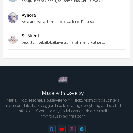
setuju..Kita tak perlu jadi sempurna untuk layak r...
Aynora
Assalam Maria, lama tk blogwalking. Dulu selalu si...
Sii Nurul
betul tu... sebaik-baiknya latih anak mengikut per...
Made with Love by
Maria Firdz: Teacher, Housewife to Mr.Firdz, Mom to 3 daughters
and 1 son | Lifestyle blogger, Like to sharing everything and usefull
info to all of you.For any collaboration please email:
myfirdaussy@gmail.com