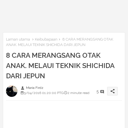
Laman utama
Keibubapaan
8 CARA MERANGSANG OTAK
ANAK. MELAUI TEKNIK SHICHIDA DARI JEPUN
8 CARA MERANGSANG OTAK
ANAK. MELAUI TEKNIK SHICHIDA
DARI JEPUN
person
Maria Firdz
share
5
5/04/2016 01:20:00 PTG
2 minute read