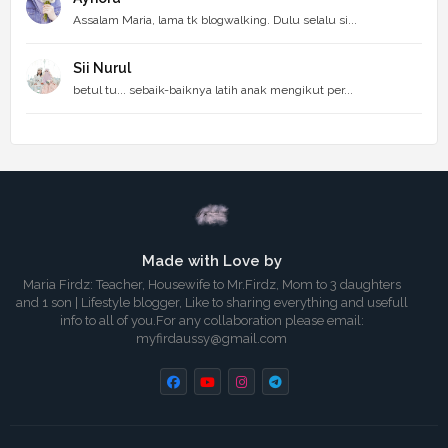
Assalam Maria, lama tk blogwalking. Dulu selalu si...
Sii Nurul
betul tu... sebaik-baiknya latih anak mengikut per...
Made with Love by
Maria Firdz: Teacher, Housewife to Mr.Firdz, Mom to 3 daughters
and 1 son | Lifestyle blogger, Like to sharing everything and usefull
info to all of you.For any collaboration please email:
myfirdaussy@gmail.com