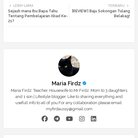
LEBIH LAMA
TERBARU
Sejauh mana Ibu Bapa Tahu
[REVIEW] Baju Sokongan Tulang
tte
ats
Tentang Pembelajaran Abad Ke-
Belakag!
21?
r
app
Maria Firdz
Maria Firdz: Teacher, Housewife to Mr.Firdz, Mom to 3 daughters
and 1 son | Lifestyle blogger, Like to sharing everything and
usefull info to all of you.For any collaboration please email:
myfirdaussy@gmail.com