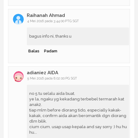
Raihanah Ahmad
4 Mei 2016 pada 3:44:00 PTG SGT
bagus info ni, thanks u
Balas
Padam
adianiez AIDA
5 Mei 2016 pada 8:02:00 PG SGT
no 5 tu selalu aida buat.
ye la, ngaku yg kekadang terbebel termarah kat
anak2.
tiap mlm before diorang tido, especially kakak-
kakak, confirm aida akan beromantik dgn diorang
dlm bilik.
cium cium. usap usap kepala and say sorry :) hu hu
hu...