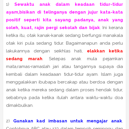
1)
Sewaktu anak dalam keadaan tidur-tidur
ayam,bisikan di telinganya dengan jujur kata-kata
positif seperti kita sayang padanya, anak yang
soleh, kuat, rajin pergi sekolah dan bijak
. Ini kerana
ketika itu, otak kanak-kanak sedang berfungsi manakala
otak kiri pula sedang tidur. Bagaimanapun anda perlu
lakukannya dengan seikhlas hati,
elakkan ketika
sedang marah
. Selepas anak mula pejamkan
mata,ramas-ramaslah jari atau tangannya supaya dia
kembali dalam keadaaan tidur-tidur ayam. Islam juga
menggalakkan ibubapa bercakap atau berdoa dengan
anak ketika mereka sedang dalam proses hendak tidur,
sebabnya pada ketika itulah antara waktu-waktu doa
dimakbulkan.
2)
Gunakan kad imbasan untuk mengajar anak
.
Contohnya ABC atau 123 dalam tempoh seminggu dan