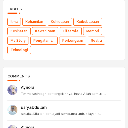
LABELS
Ilmu
Kehamilan
Kehidupan
Keibubapaan
Kesihatan
Kewanitaan
Lifestyle
Memori
My Story
Pengalaman
Perkongsian
Realiti
Teknologi
COMMENTS
Aynora
Terimakasih dgn perkongsiannya, insha Allah semua ...
usryabdullah
setuju..Kita tak perlu jadi sempurna untuk layak r...
Aynora