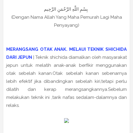
بِسْمِ اللَّهِ الرَّحْمَنِ الرَّحِيم
(Dengan Nama Allah Yang Maha Pemurah Lagi Maha
Penyayang)
MERANGSANG OTAK ANAK. MELAUI TEKNIK SHICHIDA
DARI JEPUN
| Teknik shichida diamalkan oleh masyarakat
jepun untuk melatih anak-anak berfikir menggunakan
otak sebelah kanan.Otak sebelah kanan sebenarnya
lebih efektif jika dibandingkan sebelah kiri,tetapi perlu
dilatih dan kerap merangsangkannya.Sebelum
melakukan teknik ini ,tarik nafas sedalam-dalamnya dan
relaks.