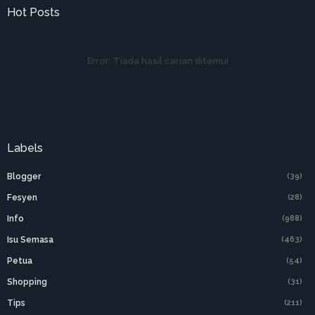
Hot Posts
Error:
Tiada hasil carian ditemui
Labels
Blogger
(39)
Fesyen
(28)
Info
(988)
Isu Semasa
(463)
Petua
(54)
Shopping
(31)
Tips
(211)