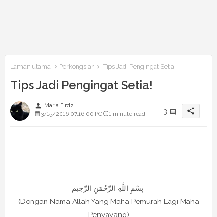
Laman utama
Perkongsian
Tips Jadi Pengingat Setia!
Tips Jadi Pengingat Setia!
person
Maria Firdz
share
3
3/15/2016 07:16:00 PG
1 minute read
بِسْمِ اللَّهِ الرَّحْمَنِ الرَّحِيم
(Dengan Nama Allah Yang Maha Pemurah Lagi Maha
Penyayang)