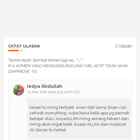
3 Ulasan
CATAT ULASAN
Terima kasih, lain kali komen lagi ea... ^_^
P/s: KOMEN YANG MENGANDUNGI LINK/URL AKTIF TIDAK AKAN
DIAPPROVE. TQ
Iedya Abdullah
15 Mac 2016 pada 9:32:00 PG SGT
kesan tu mmg terbukti. even dah lama, brain can
refresh everything. cuba baca balik apa yg pernah
belajar dulu, insyaALLAH mmg senang faham dan
mmg akan ingat balik. kuasa ALLAH dan mukjizat
Al-Quran itu hebat.