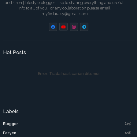
and 1 son | Lifestyle blogger, Like to sharing everything and usefull
info to all of you.For any collaboration please email:
myfirdaussy@gmail.com
Hot Posts
Error:
Tiada hasil carian ditemui
Labels
Blogger
(39)
Fesyen
(28)