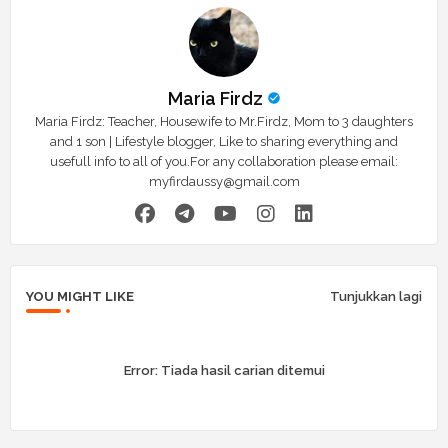
Maria Firdz
Maria Firdz: Teacher, Housewife to Mr.Firdz, Mom to 3 daughters
and 1 son | Lifestyle blogger, Like to sharing everything and
usefull info to all of you.For any collaboration please email:
myfirdaussy@gmail.com
YOU MIGHT LIKE
Tunjukkan lagi
Error:
Tiada hasil carian ditemui