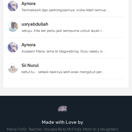
Aynora
Terimakasih dgn perkongsiannya, insha Allah semua ...
usryabdullah
setuju..Kita tak perlu jadi sempurna untuk layak r...
Aynora
Assalam Maria, lama tk blogwalking. Dulu selalu si...
Sii Nurul
betul tu... sebaik-baiknya latih anak mengikut per...
Made with Love by
Maria Firdz: Teacher, Housewife to Mr.Firdz, Mom to 3 daughters