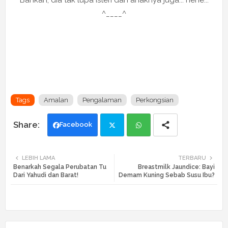
Bahkan, dia tak lupa isteri dan anaknya juga... hehe...
^____^
Tags
Amalan
Pengalaman
Perkongsian
Facebook
Twi
Wh
LEBIH LAMA
TERBARU
Benarkah Segala Perubatan Tu
Breastmilk Jaundice: Bayi
tte
ats
Dari Yahudi dan Barat!
Demam Kuning Sebab Susu Ibu?
r
app