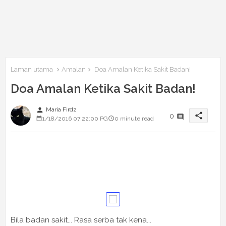
Laman utama
Amalan
Doa Amalan Ketika Sakit Badan!
Doa Amalan Ketika Sakit Badan!
person
Maria Firdz
share
0
1/18/2016 07:22:00 PG
0 minute read
Bila badan sakit... Rasa serba tak kena...