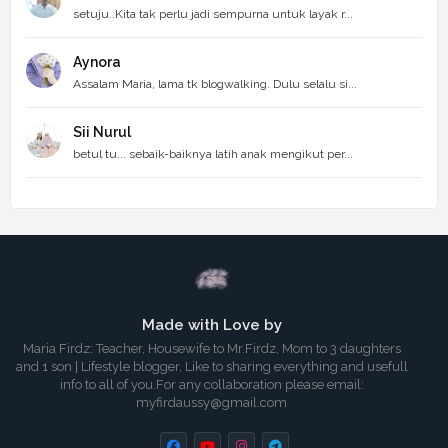
setuju..Kita tak perlu jadi sempurna untuk layak r...
Aynora
Assalam Maria, lama tk blogwalking. Dulu selalu si...
Sii Nurul
betul tu... sebaik-baiknya latih anak mengikut per...
Made with Love by
Maria Firdz: Teacher, Housewife to Mr.Firdz, Mom to 3 daughters
and 1 son | Lifestyle blogger, Like to sharing everything and usefull
info to all of you.For any collaboration please email:
myfirdaussy@gmail.com