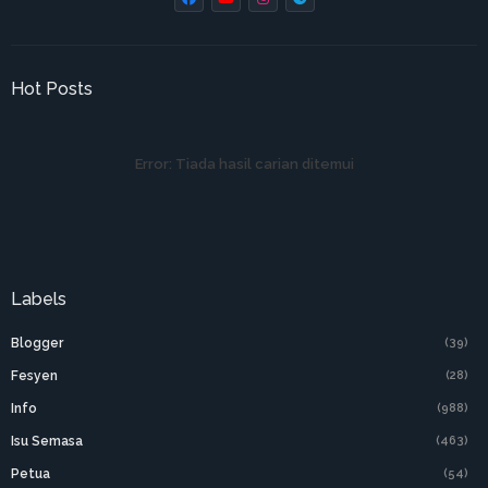
Hot Posts
Error:
Tiada hasil carian ditemui
Labels
Blogger
(39)
Fesyen
(28)
Info
(988)
Isu Semasa
(463)
Petua
(54)