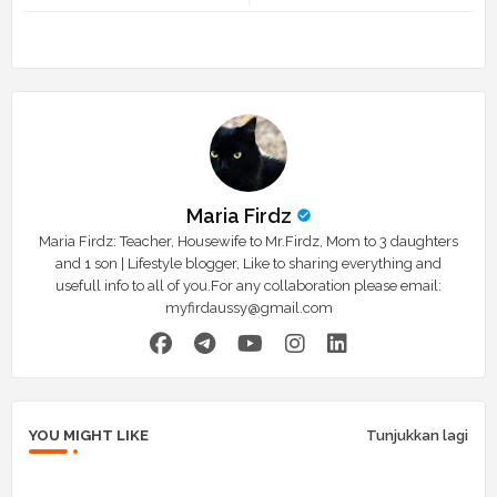
r
app
Maria Firdz
Maria Firdz: Teacher, Housewife to Mr.Firdz, Mom to 3 daughters
and 1 son | Lifestyle blogger, Like to sharing everything and
usefull info to all of you.For any collaboration please email:
myfirdaussy@gmail.com
YOU MIGHT LIKE
Tunjukkan lagi