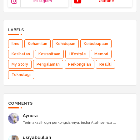
Instagram
Youtube
LABELS
Ilmu
Kehamilan
Kehidupan
Keibubapaan
Kesihatan
Kewanitaan
Lifestyle
Memori
My Story
Pengalaman
Perkongsian
Realiti
Teknologi
COMMENTS
Aynora
Terimakasih dgn perkongsiannya, insha Allah semua ...
usryabdullah