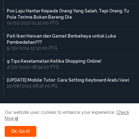
Pos Laju Hantar Kepada Orang Yang Salah, Tapi Orang Tu
Pula Terima Bukan Barang Dia
10/01/2017 01:30:00 PTG
Pati Ikan Haruan dan Gamat Berbahaya untuk Luka
Pembedahan???
9/30/2014 12:30:00 PTG
9 Tips Keselamatan Ketika Shopping Online!
4/20/2020 08:54:00 PTG
[UPDATE] Mobile Tutor: Cara Setting Keyboard Arab/Jawi
10/08/2013 08:16:00 PG
Our website uses cookies to enhance your experience.
Check
Now
Home
About
Contact us
Privacy Policy
Ok, Go it!
All Right Reserved Copyright ©