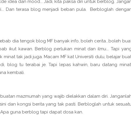
kde idea dan mood... Jadi, kita paksa diri untuk berblog. Janga
diri... Dan terasa blog menjadi beban pula. Berbloglah denga
ebab dia tengok blog MF banyak info, boleh cerita...boleh bua
bab ikut kawan. Berblog perlukan minat dan ilmu... Tapi yan
k minat tak jadi juga. Macam MF kat Universiti dulu, belajar bua
i, blog tu terabai je. Tapi lepas kahwin, baru datang minat
una kembali.
erbuatan mazmumah yang wajib dielakkan dalam diri. Janganla
ini dan kongsi berita yang tak pasti. Berbloglah untuk sesuat
. Apa guna berblog tapi dapat dosa kan.