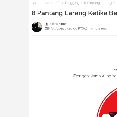
Laman utama
Tips Blogging
8 Pantang Larang Ket
8 Pantang Larang Ketika Be
person
Maria Firdz
8/29/2015 05:10:00 PTG
3 minute read
(Dengan Nama Allah Y