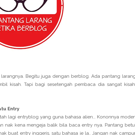
 larangnya. Begitu juga dengan berblog. Ada pantang laran
il kisah. Tapi bagi sesetengah pembaca dia sangat kisah
tu Entry
patah lagi entryblog yang guna bahasa alien... Kononnya mode
an nak kena mengeja balik bila baca entry nya. Pantang betu
nak buat entry inggeris, satu bahasa je la.. Jangan nak campu