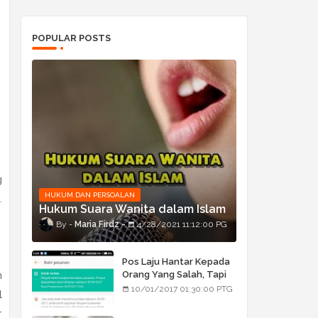
POPULAR POSTS
g
HUKUM DAN PERSOALAN
.
Hukum Suara Wanita dalam Islam
Maria Firdz
4/28/2021 11:12:00 PG
Pos Laju Hantar Kepada
Orang Yang Salah, Tapi
n
Orang Tu Pula Terima
10/01/2017 01:30:00 PTG
l
Bukan Barang Dia
r