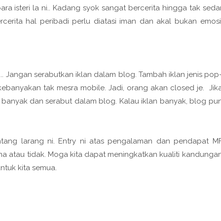
ara isteri la ni.. Kadang syok sangat bercerita hingga tak seda
ercerita hal peribadi perlu diatasi iman dan akal bukan emosi
.. Jangan serabutkan iklan dalam blog. Tambah iklan jenis pop
 kebanyakan tak mesra mobile. Jadi, orang akan closed je. Jik
u banyak dan serabut dalam blog. Kalau iklan banyak, blog pu
ntang larang ni. Entry ni atas pengalaman dan pendapat M
rima atau tidak. Moga kita dapat meningkatkan kualiti kandunga
ntuk kita semua.