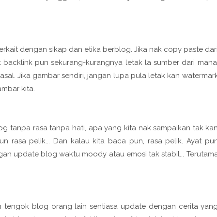
berkait dengan sikap dan etika berblog. Jika nak copy paste dar
ak backlink pun sekurang-kurangnya letak la sumber dari mana
sal. Jika gambar sendiri, jangan lupa pula letak kan watermar
ambar kita.
g tanpa rasa tanpa hati, apa yang kita nak sampaikan tak ka
asa pelik... Dan kalau kita baca pun, rasa pelik. Ayat pu
gan update blog waktu moody atau emosi tak stabil... Terutam
n tengok blog orang lain sentiasa update dengan cerita yan