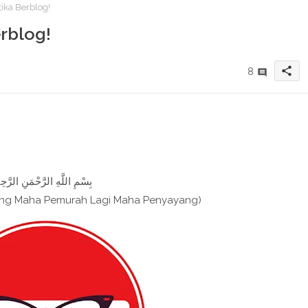
ika Berblog!
rblog!
share
8
بِسْمِ اللَّهِ الرَّحْمَنِ الرَّحِيم
ang Maha Pemurah Lagi Maha Penyayang)