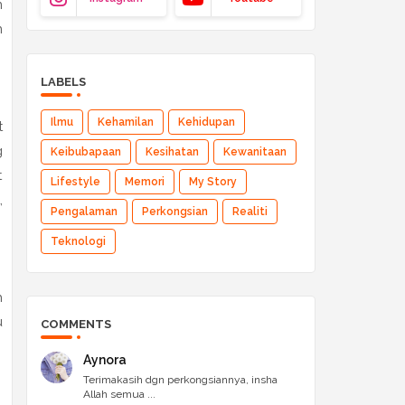
n
n
LABELS
Ilmu
Kehamilan
Kehidupan
t
g
Keibubapaan
Kesihatan
Kewanitaan
t
Lifestyle
Memori
My Story
,
Pengalaman
Perkongsian
Realiti
Teknologi
h
u
COMMENTS
Aynora
Terimakasih dgn perkongsiannya, insha
Allah semua ...