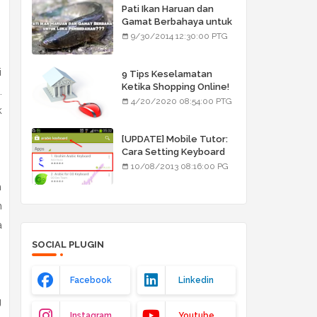
Pati Ikan Haruan dan
Gamat Berbahaya untuk
Luka Pembedahan???
9/30/2014 12:30:00 PTG
i
9 Tips Keselamatan
Ketika Shopping Online!
.
4/20/2020 08:54:00 PTG
k
[UPDATE] Mobile Tutor:
Cara Setting Keyboard
Arab/Jawi
10/08/2013 08:16:00 PG
n
n
a
SOCIAL PLUGIN
Facebook
Linkedin
g
Instagram
Youtube