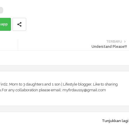
g
sapp
TERBARU
Understand Please!!!
irdz, Mom to 3 daughters and 1 son | Lifestyle blogger, Like to sharing
 you.For any collaboration please email: myfirdaussy@gmail.com
Tunjukkan lagi