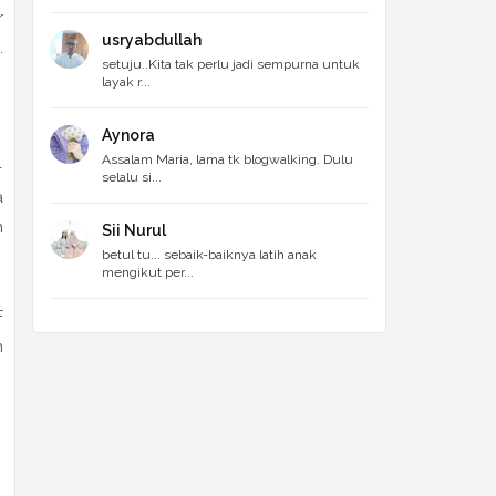
r
usryabdullah
.
setuju..Kita tak perlu jadi sempurna untuk
layak r...
Aynora
Assalam Maria, lama tk blogwalking. Dulu
-
selalu si...
a
n
Sii Nurul
betul tu... sebaik-baiknya latih anak
mengikut per...
F
n