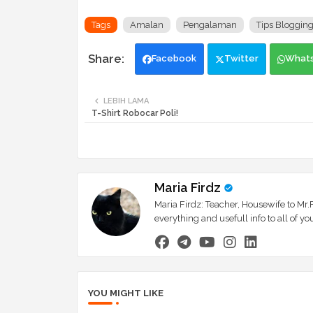
Tags
Amalan
Pengalaman
Tips Bloggin
Facebook
Twitter
What
LEBIH LAMA
T-Shirt Robocar Poli!
Maria Firdz
Maria Firdz: Teacher, Housewife to Mr.F
everything and usefull info to all of
YOU MIGHT LIKE