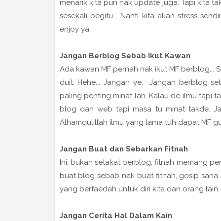
menarik kita pun nak update juga. Tapi kita ta
sesekali begitu. Nanti kita akan stress sen
enjoy ya.
Jangan Berblog Sebab Ikut Kawan
Ada kawan MF pernah nak ikut MF berblog... S
duit. Hehe... Jangan ye. Jangan berblog se
paling penting minat lah. Kalau de ilmu tapi ta
blog dan web tapi masa tu minat takde. Jad
Alhamdulillah ilmu yang lama tuh dapat MF g
Jangan Buat dan Sebarkan Fitnah
Ini, bukan setakat berblog, fitnah memang p
buat blog sebab nak buat fitnah, gosip sana s
yang berfaedah untuk diri kita dan orang lain
Jangan Cerita Hal Dalam Kain