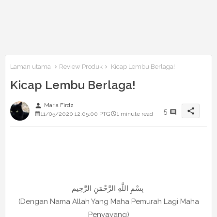
Laman utama
Review Produk
Kicap Lembu Berlaga!
Kicap Lembu Berlaga!
person
Maria Firdz
share
5
11/05/2020 12:05:00 PTG
1 minute read
بِسْمِ اللَّهِ الرَّحْمَنِ الرَّحِيم
(Dengan Nama Allah Yang Maha Pemurah Lagi Maha
Penyayang)