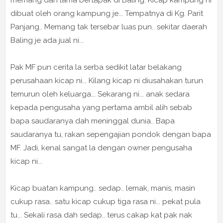
memang dah lama bertapak di Baling. Kicap kampung ni
dibuat oleh orang kampung je... Tempatnya di Kg. Parit
Panjang.. Memang tak tersebar luas pun.. sekitar daerah
Baling je ada jual ni...
Pak MF pun cerita la serba sedikit latar belakang
perusahaan kicap ni... Kilang kicap ni diusahakan turun
temurun oleh keluarga... Sekarang ni... anak sedara
kepada pengusaha yang pertama ambil alih sebab
bapa saudaranya dah meninggal dunia.. Bapa
saudaranya tu, rakan sepengajian pondok dengan bapa
MF. Jadi, kenal sangat la dengan owner pengusaha
kicap ni...
Kicap buatan kampung.. sedap.. lemak, manis, masin
cukup rasa.. satu kicap cukup tiga rasa ni... pekat pula
tu... Sekali rasa dah sedap.. terus cakap kat pak nak