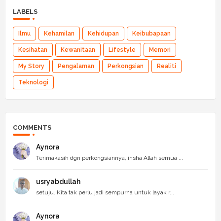
LABELS
Ilmu
Kehamilan
Kehidupan
Keibubapaan
Kesihatan
Kewanitaan
Lifestyle
Memori
My Story
Pengalaman
Perkongsian
Realiti
Teknologi
COMMENTS
Aynora
Terimakasih dgn perkongsiannya, insha Allah semua ...
usryabdullah
setuju..Kita tak perlu jadi sempurna untuk layak r...
Aynora