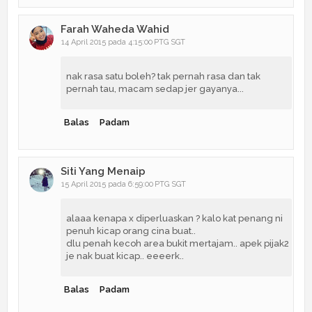
Farah Waheda Wahid
14 April 2015 pada 4:15:00 PTG SGT
nak rasa satu boleh? tak pernah rasa dan tak
pernah tau, macam sedap jer gayanya...
Balas
Padam
Siti Yang Menaip
15 April 2015 pada 6:59:00 PTG SGT
alaaa kenapa x diperluaskan ? kalo kat penang ni
penuh kicap orang cina buat..
dlu penah kecoh area bukit mertajam.. apek pijak2
je nak buat kicap.. eeeerk..
Balas
Padam