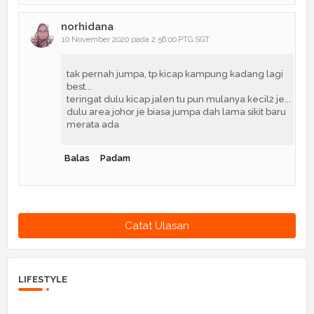
norhidana
10 November 2020 pada 2:56:00 PTG SGT
tak pernah jumpa, tp kicap kampung kadang lagi
best...
teringat dulu kicap jalen tu pun mulanya kecil2 je...
dulu area johor je biasa jumpa dah lama sikit baru
merata ada
Balas
Padam
Catat Ulasan
LIFESTYLE