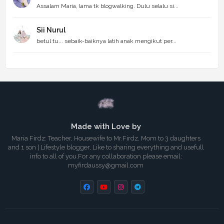
Assalam Maria, lama tk blogwalking. Dulu selalu si...
Sii Nurul
betul tu... sebaik-baiknya latih anak mengikut per...
Made with Love by
Maria Firdz: Teacher, Housewife to Mr.Firdz, Mom to 3 daughters
and 1 son | Lifestyle blogger, Like to sharing everything and usefull
info to all of you.For any collaboration please email:
myfirdaussy@gmail.com