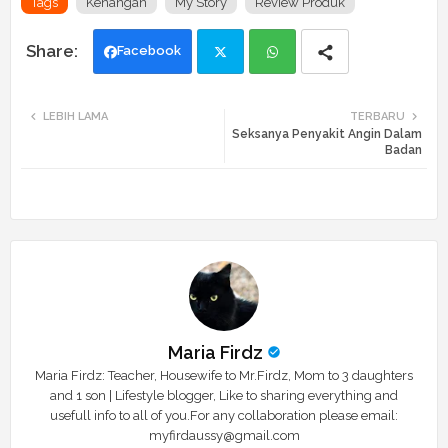
Tags
Kenangan
My Story
Review Produk
Facebook
Twi
Wh
LEBIH LAMA
TERBARU
Seksanya Penyakit Angin Dalam
tte
ats
Badan
r
app
Maria Firdz
Maria Firdz: Teacher, Housewife to Mr.Firdz, Mom to 3 daughters
and 1 son | Lifestyle blogger, Like to sharing everything and
usefull info to all of you.For any collaboration please email:
myfirdaussy@gmail.com