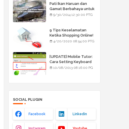
Pati Ikan Haruan dan
Gamat Berbahaya untuk
Luka Pembedahan???
9/30/2014 12:30:00 PTG
9 Tips Keselamatan
Ketika Shopping Online!
4/20/2020 08:54:00 PTG
[UPDATE] Mobile Tutor:
Cara Setting Keyboard
Arab/Jawi
10/08/2013 08:16:00 PG
SOCIAL PLUGIN
Facebook
Linkedin
Instagram
Youtube