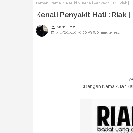
Laman utama
Realiti
Kenali Penyakit Hati : Riak | 
Kenali Penyakit Hati : Riak 
person
Maria Firdz
3/31/2015 10:30:00 PG
0 minute read
(Dengan Nama Allah Y