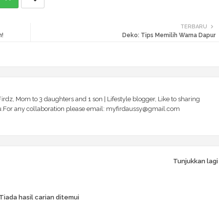
TERBARU
!
Deko: Tips Memilih Warna Dapur
irdz, Mom to 3 daughters and 1 son | Lifestyle blogger, Like to sharing
 you.For any collaboration please email: myfirdaussy@gmail.com
Tunjukkan lagi
Tiada hasil carian ditemui