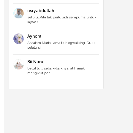
usryabdullah
setuju..Kita tak perlu jadi sempurna untuk
layak r...
Aynora
Assalam Maria, lama tk blogwalking. Dulu
selalu si...
Sii Nurul
betul tu... sebaik-baiknya latih anak
mengikut per...