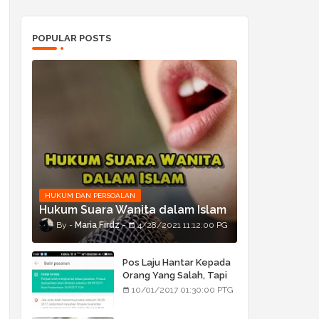
POPULAR POSTS
HUKUM DAN PERSOALAN
Hukum Suara Wanita dalam Islam
Maria Firdz
4/28/2021 11:12:00 PG
Pos Laju Hantar Kepada
Orang Yang Salah, Tapi
Orang Tu Pula Terima
10/01/2017 01:30:00 PTG
Bukan Barang Dia