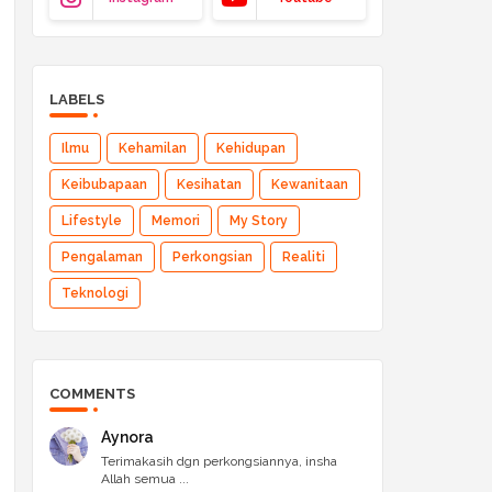
LABELS
Ilmu
Kehamilan
Kehidupan
Keibubapaan
Kesihatan
Kewanitaan
Lifestyle
Memori
My Story
Pengalaman
Perkongsian
Realiti
Teknologi
COMMENTS
Aynora
Terimakasih dgn perkongsiannya, insha
Allah semua ...