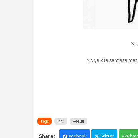
Sum
Moga kita sentiasa memb
Tags
Info
Realiti
Facebook
Twitter
What