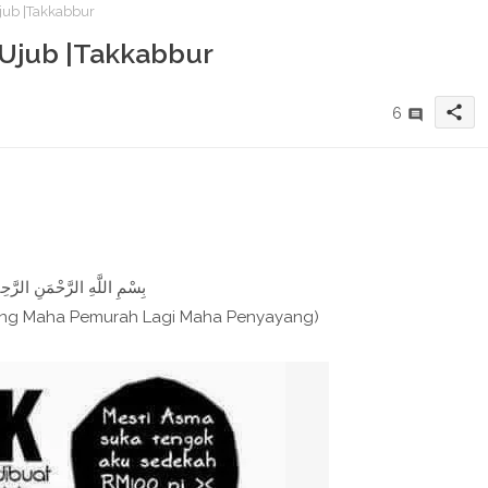
Ujub |Takkabbur
| Ujub |Takkabbur
share
6
بِسْمِ اللَّهِ الرَّحْمَنِ الرَّحِيم
ang Maha Pemurah Lagi Maha Penyayang)