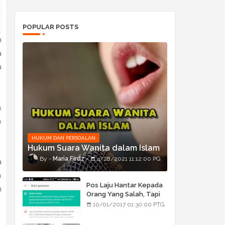
POPULAR POSTS
h
a
u
a
n
HUKUM DAN PERSOALAN
Hukum Suara Wanita dalam Islam
Maria Firdz
4/28/2021 11:12:00 PG
a
n
Pos Laju Hantar Kepada
n
Orang Yang Salah, Tapi
Orang Tu Pula Terima
10/01/2017 01:30:00 PTG
Bukan Barang Dia