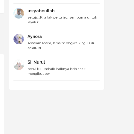
usryabdullah
setuju..Kita tak perlu jadi sempurna untuk
layak r...
Aynora
Assalam Maria, lama tk blogwalking. Dulu
selalu si...
Sii Nurul
betul tu... sebaik-baiknya latih anak
mengikut per...