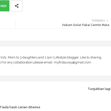
sapp
TERBARU
Hukum Solat Pakai Cermin Mata
irdz, Mom to 3 daughters and 1 son | Lifestyle blogger, Like to sharing
 you.For any collaboration please email: myfirdaussy@gmail.com
Tunjukkan lagi
Tiada hasil carian ditemui