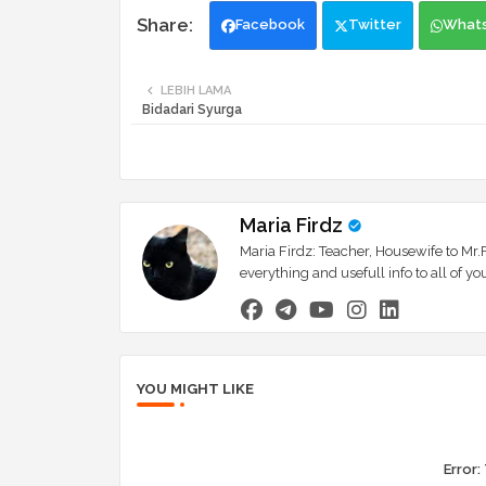
Facebook
Twitter
What
LEBIH LAMA
Bidadari Syurga
Maria Firdz
Maria Firdz: Teacher, Housewife to Mr.F
everything and usefull info to all of
YOU MIGHT LIKE
Error: