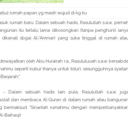
tu2 rumah papan yg masih wujud di kg ku
suk rumah baru. Dalam sebuah hadis, Rasulullah s.a.w. perna
gunan itu terlalu lama dikosongkan (tanpa penghuni) iany
g dikenali sbgai Al-'Ammar) yang suka tinggal di rumah ata
riwayatkan oleh Abu Hurairah r.a., Rasululuuah s.a.w. bersabd
ahmu seperti kubur (hanya untuk tidur), sesungguhnya syaita
-Baqarah."
 Dalam sebuah hadis lain pula, Rasulullah s.a.w. jug
solat dan membaca Al-Quran di dalam rumah atau banguna
ng bermaksud: "Sinarilah rumahmu dengan memperbanyakka
Al-Baihaqi)