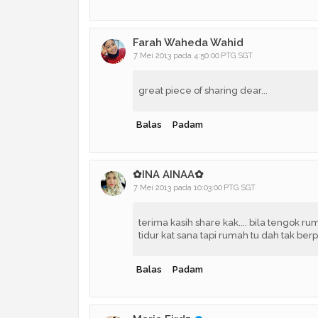
Farah Waheda Wahid
7 Mei 2013 pada 4:50:00 PTG SGT
great piece of sharing dear...
Balas
Padam
✿INA AINAA✿
7 Mei 2013 pada 10:03:00 PTG SGT
terima kasih share kak.... bila tengok ru
tidur kat sana tapi rumah tu dah tak b
Balas
Padam