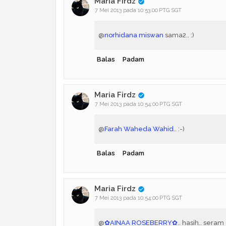
Maria Firdz
7 Mei 2013 pada 10:53:00 PTG SGT
@
norhidana miswan
sama2.. :)
Balas
Padam
Maria Firdz
7 Mei 2013 pada 10:54:00 PTG SGT
@
Farah Waheda Wahid
.. :-)
Balas
Padam
Maria Firdz
7 Mei 2013 pada 10:54:00 PTG SGT
@
✿AINAA ROSEBERRY✿
.. hasih.. seram