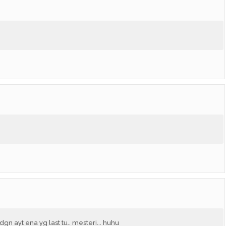
 dgn ayt ena yg last tu.. mesteri... huhu