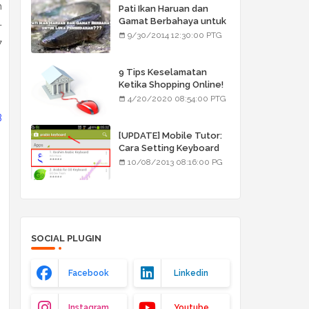
h
Pati Ikan Haruan dan
Gamat Berbahaya untuk
-
Luka Pembedahan???
9/30/2014 12:30:00 PTG
7
9 Tips Keselamatan
Ketika Shopping Online!
4/20/2020 08:54:00 PTG
B
[UPDATE] Mobile Tutor:
Cara Setting Keyboard
Arab/Jawi
10/08/2013 08:16:00 PG
SOCIAL PLUGIN
Facebook
Linkedin
Instagram
Youtube