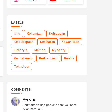
LABELS
Ilmu
Kehamilan
Kehidupan
Keibubapaan
Kesihatan
Kewanitaan
Lifestyle
Memori
My Story
Pengalaman
Perkongsian
Realiti
Teknologi
COMMENTS
Aynora
Terimakasih dgn perkongsiannya, insha
Allah semua ...