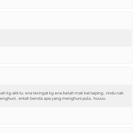
mah kg akk tu, ena teringat kg ena belah mak kat taiping.. rindu nak
erpenghuni.. entah benda apa yang menghuni pula.. huuuu