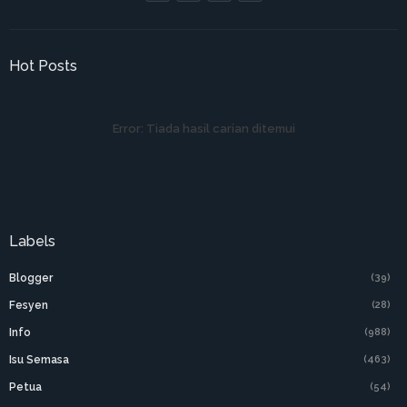
Hot Posts
Error:
Tiada hasil carian ditemui
Labels
Blogger
(39)
Fesyen
(28)
Info
(988)
Isu Semasa
(463)
Petua
(54)