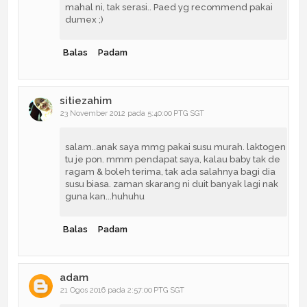
mahal ni, tak serasi.. Paed yg recommend pakai
dumex ;)
Balas
Padam
sitiezahim
23 November 2012 pada 5:40:00 PTG SGT
salam..anak saya mmg pakai susu murah. laktogen
tu je pon. mmm pendapat saya, kalau baby tak de
ragam & boleh terima, tak ada salahnya bagi dia
susu biasa. zaman skarang ni duit banyak lagi nak
guna kan...huhuhu
Balas
Padam
adam
21 Ogos 2016 pada 2:57:00 PTG SGT