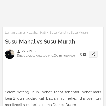
Laman utama
Luahan Hati
Susu Mahal vs Susu Murah
Susu Mahal vs Susu Murah
person
Maria Firdz
share
5
11/20/2012 03:45:00 PTG
2 minute read
Salam petang... huh.. penat.. rehat sebentar.. penat main
kejar2 dgn budak kat bawah ni... hehe... dia pun tgh
menikmati susu botol jnama Dumex Dugro...