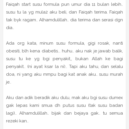
Faiqah start susu formula pun umur dia 11 bulan lebih..
susu tu la yg mula2 aku beli, dan Faiqah terima. Faiqah
tak byk ragam.. Alhamdulillah.. dia terima dan serasi dgn
dia..
Ada org kata, minum susu formula, gigi rosak, nanti
obesiti, blh kena diabetis... huhu.. aku nak je jawab balik,
susu tu ke yg bgi penyakit,, bukan Allah ke bagi
penyakit.. (ni ayat ksar la ni).. Tapi aku tahu, dan selalu
doa, ni yang aku mmpu bagi kat anak aku.. susu murah
je..
Aku dan adik beradik aku dulu, mak aku bgi susu dumex
gak lepas kami smua dh putus susu (tak susu badan
lagi).. Alhamdulillah.. bijak dan bejaya gak.. tu semua
rezeki kan..