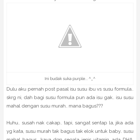
Ini budak suka purple... ^_^
Dulu aku pernah post pasal isu susu ibu vs susu formula..
skrg ni, dah bagi susu formula pun ada isu gak.. isu susu
mahal dengan susu murah.. mana bagus???
Huhu.. susah nak cakap.. tapi, sangat sentap la, jika ada
yg kata, susu murah tak bagus tak elok untuk baby.. susu
mahal bagus.. kaya dgn segala jenis vitamin, ada DHA,