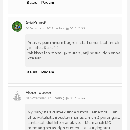
Balas
Padam
AtieYusof
20 November 2012 pada 4:45:00 PTG SGT
Anak sy pun minum Dugro ni start umur 1 tahun..ok
je... sihat & aktif..:)
tak kisah lah mahal @ murah..janji sesuai dgn anak
kite kan...
Balas
Padam
Mooniqueen
20 November 2012 pada 5:46:00 PTG SGT
My baby start dumex since 2 mos... Alhamdulillah
sihat walafiat... Beselah manusia mcm2 perangai...
Lantaklah duit kite n anak kite... Mcm anak MQ
memang serasi dgn dumex... Dulu try bg susu