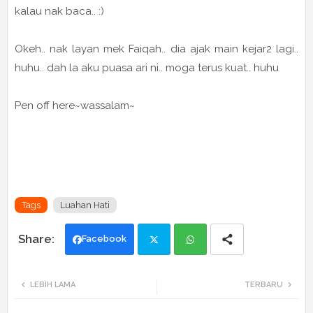
kalau nak baca.. :)
Okeh.. nak layan mek Faiqah.. dia ajak main kejar2 lagi..
huhu.. dah la aku puasa ari ni.. moga terus kuat.. huhu
Pen off here~wassalam~
Tags
Luahan Hati
Facebook
Twi
Wh
LEBIH LAMA
TERBARU
tte
ats