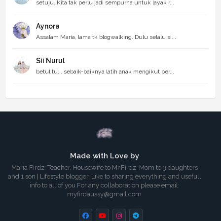
setuju..Kita tak perlu jadi sempurna untuk layak r...
Aynora
Assalam Maria, lama tk blogwalking. Dulu selalu si...
Sii Nurul
betul tu... sebaik-baiknya latih anak mengikut per...
Made with Love by
Maria Firdz: Teacher, Housewife to Mr.Firdz, Mom to 3 daughters
and 1 son | Lifestyle blogger, Like to sharing everything and usefull
info to all of you.For any collaboration please email:
myfirdaussy@gmail.com