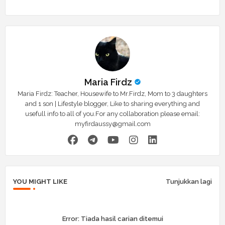
r
app
Maria Firdz
Maria Firdz: Teacher, Housewife to Mr.Firdz, Mom to 3 daughters
and 1 son | Lifestyle blogger, Like to sharing everything and
usefull info to all of you.For any collaboration please email:
myfirdaussy@gmail.com
YOU MIGHT LIKE
Tunjukkan lagi
Error:
Tiada hasil carian ditemui