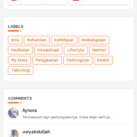
LABELS
Ilmu
Kehamilan
Kehidupan
Keibubapaan
Kesihatan
Kewanitaan
Lifestyle
Memori
My Story
Pengalaman
Perkongsian
Realiti
Teknologi
COMMENTS
Aynora
Terimakasih dgn perkongsiannya, insha Allah semua ...
usryabdullah