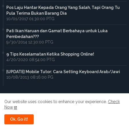
Pos Laju Hantar Kepada Orang Yang Salah, Tapi Orang Tu
Pula Terima Bukan Barang Dia
10/01/2017 01:30:00 PTG
Pati Ikan Haruan dan Gamat Berbahaya untuk Luka
Pembedahan???
9/30/2014 12:30:00 PTG
9 Tips Keselamatan Ketika Shopping Online!
4/20/2020 08:54:00 PTG
[UPDATE] Mobile Tutor: Cara Setting Keyboard Arab/Jawi
10/08/2013 08:16:00 PG
Our website uses cookies to enhance your experience.
Check
Now
Home
About
Contact us
Privacy Policy
Ok, Go it!
All Right Reserved Copyright ©