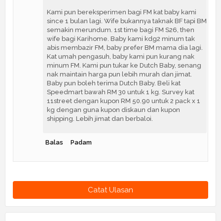
Kami pun bereksperimen bagi FM kat baby kami
since 1 bulan lagi. Wife bukannya taknak BF tapi BM
semakin merundum. 1st time bagi FM S26, then
wife bagi Karihome. Baby kami kdg2 minum tak
abis membazir FM, baby prefer BM mama dia lagi.
Kat umah pengasuh, baby kami pun kurang nak
minum FM. Kami pun tukar ke Dutch Baby, senang
nak maintain harga pun lebih murah dan jimat.
Baby pun boleh terima Dutch Baby. Beli kat
Speedmart bawah RM 30 untuk 1 kg. Survey kat
11street dengan kupon RM 50.90 untuk 2 pack x 1
kg dengan guna kupon diskaun dan kupon
shipping. Lebih jimat dan berbaloi.
Balas
Padam
Catat Ulasan