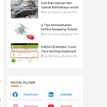
Pati Ikan Haruan dan
Gamat Berbahaya untuk
Luka Pembedahan???
9/30/2014 12:30:00 PTG
9 Tips Keselamatan
Ketika Shopping Online!
4/20/2020 08:54:00 PTG
[UPDATE] Mobile Tutor:
Cara Setting Keyboard
Arab/Jawi
10/08/2013 08:16:00 PG
g
SOCIAL PLUGIN
Facebook
Linkedin
t
n
Instagram
Youtube