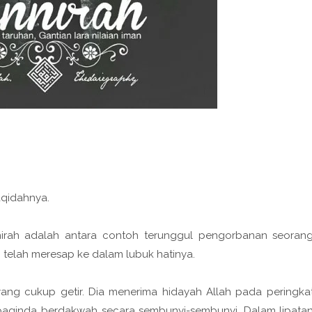
aqidahnya.
nnirah adalah antara contoh terunggul pengorbanan seoran
elah meresap ke dalam lubuk hatinya.
 yang cukup getir. Dia menerima hidayah Allah pada peringka
 baginda berdakwah secara sembunyi-sembunyi. Dalam lipata