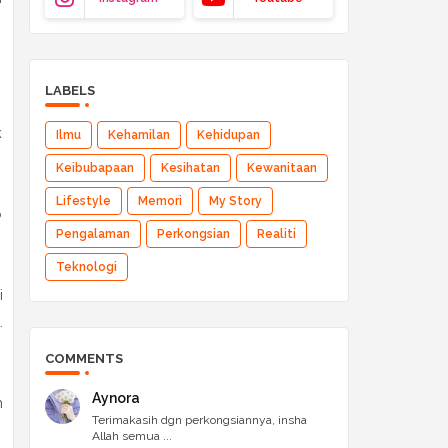
LABELS
k
Ilmu
Kehamilan
Kehidupan
Keibubapaan
Kesihatan
Kewanitaan
Lifestyle
Memori
My Story
p
Pengalaman
Perkongsian
Realiti
Teknologi
i
.
COMMENTS
Aynora
n
Terimakasih dgn perkongsiannya, insha
Allah semua ...