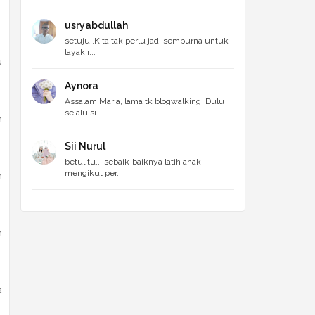
usryabdullah
setuju..Kita tak perlu jadi sempurna untuk
layak r...
u
Aynora
Assalam Maria, lama tk blogwalking. Dulu
selalu si...
h
.
Sii Nurul
betul tu... sebaik-baiknya latih anak
mengikut per...
n
h
a