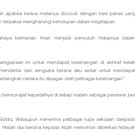
lah apabila kedua matanya dicucuk dengan besi panas yan
n terpaksa mengharungi kehidupan dalam kegelapan.
haya keimanan. Iman menjadi penyuluh hidupnya dala
.
sengsaraan ini untuk mendapat kesenangan di akhirat kelak
u menderita dan sengsara kerana aku sedar untuk mendapa
sedangkan neraka itu dipagari oleh pelbagai kesenangan.”
tika bermunajat kepadaNya di setiap malam sebagai penawar jiw
s-Siddiq. Walaupun menerima pelbagai rupa seksaan daripad
u. Malah dia berdoa kepada Allah memohon diberikan hidaya