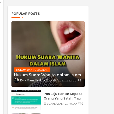
.
POPULAR POSTS
HUKUM DAN PERSOALAN
Hukum Suara Wanita dalam Islam
Maria Firdz
4/28/2021 11:12:00 PG
Pos Laju Hantar Kepada
Orang Yang Salah, Tapi
Orang Tu Pula Terima
10/01/2017 01:30:00 PTG
Bukan Barang Dia