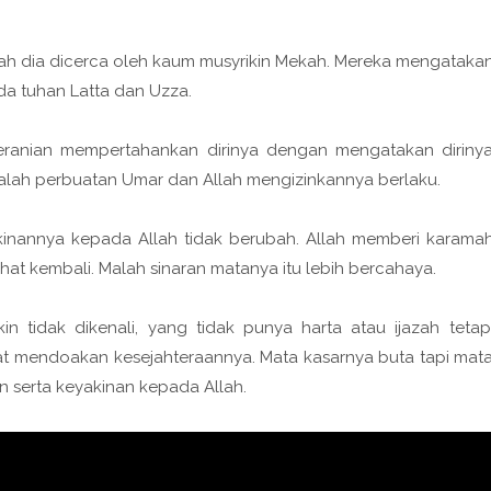
malah dia dicerca oleh kaum musyrikin Mekah. Mereka mengataka
da tuhan Latta dan Uzza.
eranian mempertahankan dirinya dengan mengatakan diriny
dalah perbuatan Umar dan Allah mengizinkannya berlaku.
kinannya kepada Allah tidak berubah. Allah memberi karama
at kembali. Malah sinaran matanya itu lebih bercahaya.
in tidak dikenali, yang tidak punya harta atau ijazah tetap
kat mendoakan kesejahteraannya. Mata kasarnya buta tapi mat
n serta keyakinan kepada Allah.