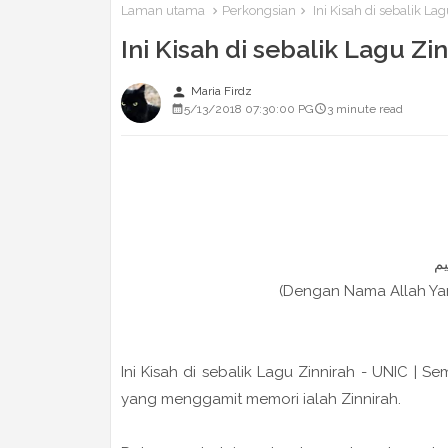
Laman utama
Perkongsian
Ini Kisah di sebalik La
Ini Kisah di sebalik Lagu Zi
person
Maria Firdz
5/13/2018 07:30:00 PG
3 minute read
(Dengan Nama Allah Y
Ini Kisah di sebalik Lagu Zinnirah - UNIC |
yang menggamit memori ialah Zinnirah.