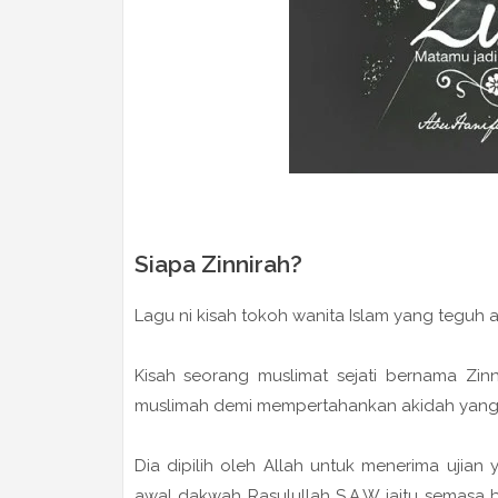
Siapa Zinnirah?
Lagu ni kisah tokoh wanita Islam yang teguh 
Kisah seorang muslimat sejati bernama Zi
muslimah demi mempertahankan akidah yang t
Dia dipilih oleh Allah untuk menerima ujian
awal dakwah Rasulullah S.A.W iaitu semasa